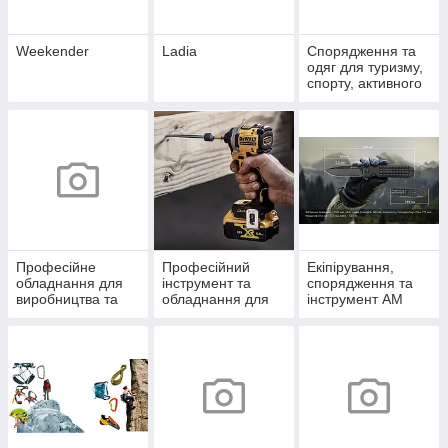
Weekender
Ladia
Спорядження та
одяг для туризму,
спорту, активного
відпочинку
Професійне
Професійний
Екіпірування,
обладнання для
інструмент та
спорядження та
виробництва та
обладнання для
інструмент AM
будівництва
саду DW