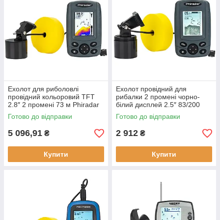
Ехолот для риболовлі
Ехолот провідний для
провідний кольоровий TFT
рибалки 2 промені чорно-
2.8″ 2 промені 73 м Phiradar
білий дисплей 2.5″ 83/200
FF 188 N максимальна
кГц Phiradar FF 168 A новий
Готово до відправки
Готово до відправки
глибина 73 м новий
живлення від батарейок
5 096,91
2 912
₴
₴
Купити
Купити