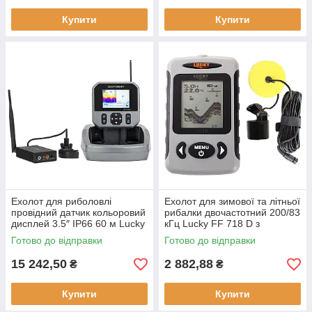
Купити
Купити
Ехолот для риболовлі
Ехолот для зимової та літньої
провідний датчик кольоровий
рибалки двочастотний 200/83
дисплей 3.5″ IP66 60 м Lucky
кГц Lucky FF 718 D з
LBT-1-GPS GPS-навігатор
вологозахищеним корпусом
Готово до відправки
Готово до відправки
вологозахист
IPX4
15 242,50
2 882,88
₴
₴
Купити
Купити