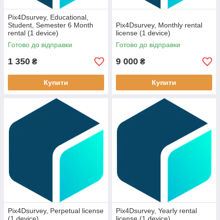
Pix4Dsurvey, Educational,
Student, Semester 6 Month
Pix4Dsurvey, Monthly rental
rental (1 device)
license (1 device)
Готово до відправки
Готово до відправки
1 350
9 000
₴
₴
Купити
Купити
Pix4Dsurvey, Perpetual license
Pix4Dsurvey, Yearly rental
(1 device)
license (1 device)