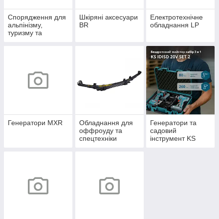
Спорядження для
Шкіряні аксесуари
Електротехнічне
альпінізму,
BR
обладнання LP
туризму та
кемпінгу Alp
Генератори MXR
Обладнання для
Генератори та
оффроуду та
садовий
спецтехніки
інструмент KS
Offroad