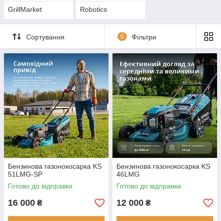
GrillMarket
Robotics
Сортування
0
Фільтри
Бензинова газонокосарка KS
Бензинова газонокосарка KS
51LMG-SP
46LMG
Готово до відправки
Готово до відправки
16 000
12 000
₴
₴