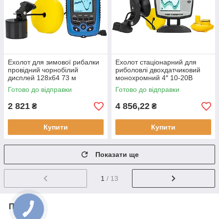
Ехолот для зимової рибалки
Ехолот стаціонарний для
провідний чорнобілий
риболовлі двохдатчиковий
дисплей 128x64 73 м
монохромний 4″ 10-20В
Phiradar FD86A
Lucky FF 918S-180W білий 2
Готово до відправки
Готово до відправки
водонепроникний корпус
промені
IPX4
2 821
4 856,22
₴
₴
Купити
Купити
Показати ще
1
/ 13
Про нас