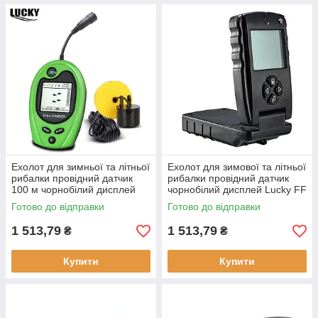
Ехолот для зимньої та літньої
Ехолот для зимової та літньої
рибалки провідний датчик
рибалки провідний датчик
100 м чорнобілий дисплей
чорнобілий дисплей Lucky FF
Lucky FF818 легкий
717 глибина до 30 м вага 160
Готово до відправки
Готово до відправки
компактний
г
1 513,79
1 513,79
₴
₴
Купити
Купити