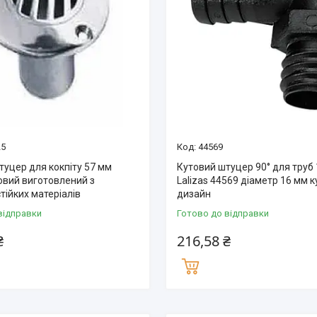
25
44569
туцер для кокпіту 57 мм
Кутовий штуцер 90° для труб
овий виготовлений з
Lalizas 44569 діаметр 16 мм 
тійких матеріалів
дизайн
відправки
Готово до відправки
₴
216,58 ₴