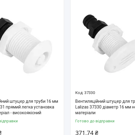
37330
йний штуцер для труби 16 мм
Вентиляційний штуцер для т
331 прямий легка установка
Lalizas 37330 діаметр 16 мм н
ріал - високоякісний
матеріали
відправки
Готово до відправки
₴
371,74 ₴