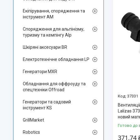
Екіпірування, спорядження та
інструмент AM
Спорядження для альпінізму,
туризму та кемпінгу Alp
Шкіряні аксесуари BR
Електротехнічне обладнання LP
Генератори MXR
Обладнання для оффроуду та
спецтехніки Offroad
37331
Генератори та садовий
Вентиляці
інструмент KS
Lalizas 37
новий мате
GrillMarket
Готово до 
Robotics
371,74 