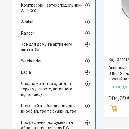
Компресорні автохолодильники
ALPICOOL
Alpikul
Ranger
Усе для дому та активного
життя DM
34801
Weekender
Зливний ш
Ladia
3480125 н
корозійнос
Спорядження та одяг для
Готово до 
туризму, спорту, активного
відпочинку
904,09 
Професійне обладнання для
виробництва та будівництва
Професійний інструмент та
обладнання для саду DW