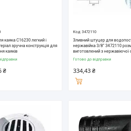
0
3472110
я каяка C16230 легкий і
Зливний штуцер для водопо
еріал зручна конструкція для
нержавійка 3/8″ 3472110 розм
ня каяків
виготовлений з нержавіючої 
відправки
Готово до відправки
6 ₴
334,43 ₴