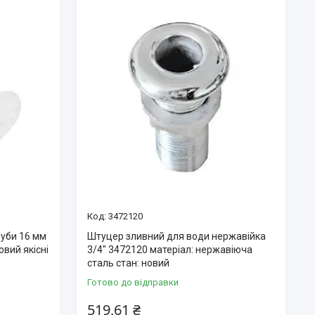
3472120
руби 16 мм
Штуцер зливний для води нержавійка
овий якісні
3/4″ 3472120 матеріал: нержавіюча
сталь стан: новий
Готово до відправки
519,61 ₴