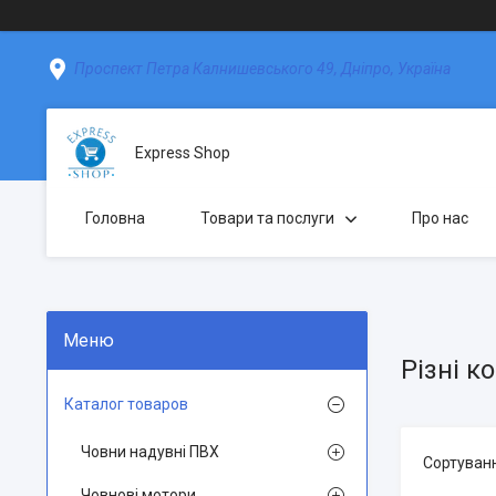
Проспект Петра Калнишевського 49, Дніпро, Україна
Express Shop
Головна
Товари та послуги
Про нас
Різні к
Каталог товаров
Човни надувні ПВХ
Човнові мотори