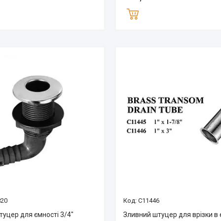
820
C11446
уцер для ємності 3/4″
Зливний штуцер для врізки в 