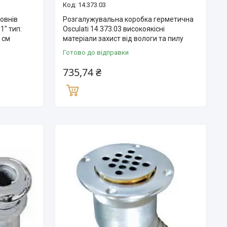
14.373.03
овнів
Розгалужувальна коробка герметична
11″ тип:
Osculati 14.373.03 високоякісні
 см
матеріали захист від вологи та пилу
Готово до відправки
735,74 ₴