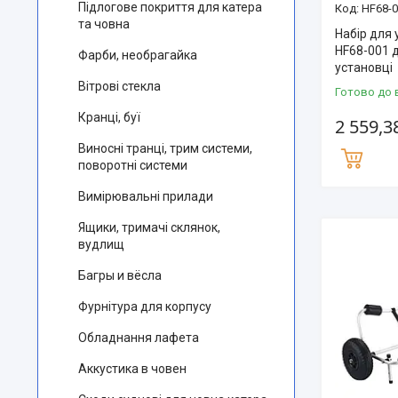
Підлогове покриття для катера
HF68-
та човна
Набір для 
HF68-001 д
Фарби, необрагайка
установці
Вітрові стекла
Готово до 
Кранці, буї
2 559,3
Виносні транці, трим системи,
поворотні системи
Вимірювальні прилади
Ящики, тримачі склянок,
вудлищ
Багры и вёсла
Фурнітура для корпусу
Обладнання лафета
Аккустика в човен