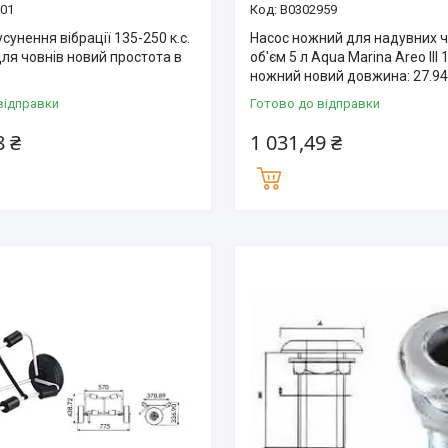
001
B0302959
усунення вібрації 135-250 к.с.
Насос ножний для надувних ч
ля човнів новий простота в
об'єм 5 л Aqua Marina Areo III 
ножний новий довжина: 27.94
відправки
Готово до відправки
8 ₴
1 031,49 ₴