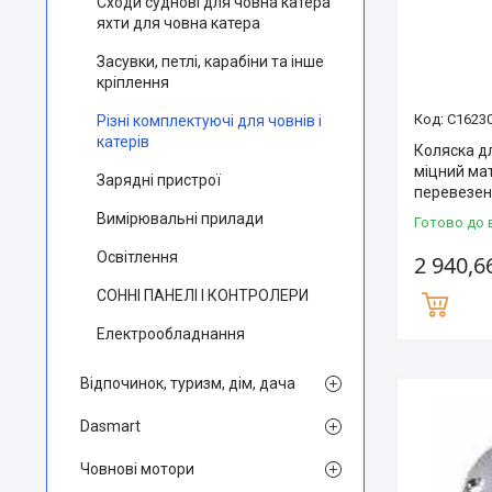
Сходи суднові для човна катера
яхти для човна катера
Засувки, петлі, карабіни та інше
кріплення
C1623
Різні комплектуючі для човнів і
катерів
Коляска дл
міцний мат
Зарядні пристрої
перевезен
Вимірювальні прилади
Готово до 
Освітлення
2 940,6
СОННІ ПАНЕЛІ І КОНТРОЛЕРИ
Електрообладнання
Відпочинок, туризм, дім, дача
Dasmart
Човнові мотори