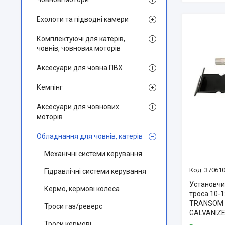
Ехолоти та підводні камери
Комплектуючі для катерів,
човнів, човнових моторів
Аксесуари для човна ПВХ
Кемпінг
Аксесуари для човнових
моторів
Обладнання для човнів, катерів
Механічні системи керування
37061
Гідравлічні системи керування
Установчи
Кермо, кермові колеса
троса 10-1
TRANSOM 
Троси газ/реверс
GALVANIZE
Троси кермові