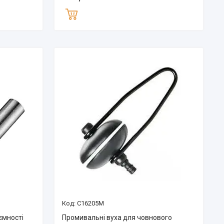
C16205M
ємності
Промивальні вуха для човнового