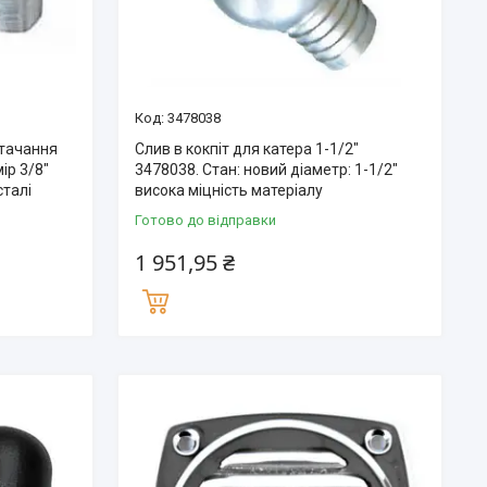
3478038
стачання
Слив в кокпіт для катера 1-1/2″
ір 3/8″
3478038. Стан: новий діаметр: 1-1/2″
сталі
висока міцність матеріалу
Готово до відправки
1 951,95 ₴