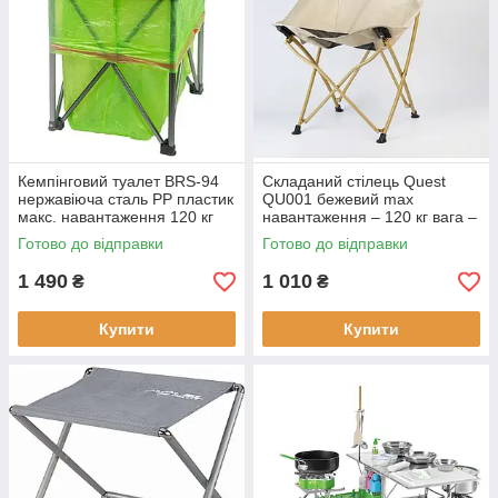
Кемпінговий туалет BRS-94
Складаний стілець Quest
нержавіюча сталь PP пластик
QU001 бежевий max
макс. навантаження 120 кг
навантаження – 120 кг вага –
вага 800 г
2.8 кг розміри 42 х 47 х 73 см
Готово до відправки
Готово до відправки
1 490
1 010
₴
₴
Купити
Купити