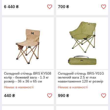
6 440
700
₴
₴
Складний стілець BRS KY508
Складний стілець BRS-Y01G
колір - бежевий вага - 1.3 кг
зелений вага 2.5 кг max
розмір - 36 х 36 х 65 см
навантаження 120 кг розмір
46 х 46 х 68 см
Немає в наявності
Немає в наявності
440
990
₴
₴