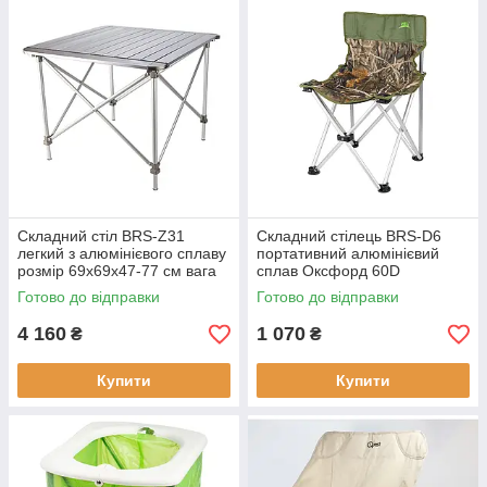
Складний стіл BRS-Z31
Складний стілець BRS-D6
легкий з алюмінієвого сплаву
портативний алюмінієвий
розмір 69x69x47-77 см вага
сплав Оксфорд 60D
4.1 кг максимальне
максимальне навантаження
Готово до відправки
Готово до відправки
навантаження 250 кг
130 кг вага 1.3 кг
4 160
1 070
₴
₴
Купити
Купити