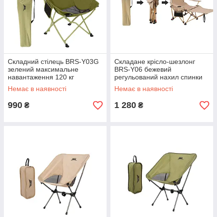
Складний стілець BRS-Y03G
Складане крісло-шезлонг
зелений максимальне
BRS-Y06 бежевий
навантаження 120 кг
регульований нахил спинки
матеріал каркасу сталь
95°-160° матеріал сталь вага
Немає в наявності
Немає в наявності
3.64 кг
990
1 280
₴
₴