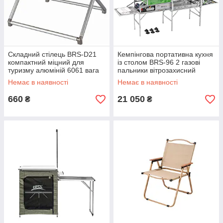
Складний стілець BRS-D21
Кемпінгова портативна кухня
компактний міцний для
із столом BRS-96 2 газові
туризму алюміній 6061 вага
пальники вітрозахисний
400 г розмір 28x23 см
екран 30 предметів вага 15 кг
Немає в наявності
Немає в наявності
660
21 050
₴
₴