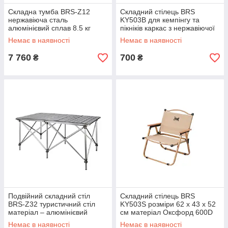
Складна тумба BRS-Z12
Складний стілець BRS
нержавіюча сталь
KY503B для кемпінгу та
алюмінієвий сплав 8.5 кг
пікніків каркас з нержавіючої
розміри 1225 х 355 х 800 мм
сталі колір бежевий 1.8 кг
Немає в наявності
Немає в наявності
новий стан
Оксфорд 600D
7 760
700
₴
₴
Подвійний складний стіл
Складний стілець BRS
BRS-Z32 туристичний стіл
KY503S розміри 62 х 43 х 52
матеріал – алюмінієвий
см матеріал Оксфорд 600D
сплав вага – 6.7 кілограмів
колір бежевий
Немає в наявності
Немає в наявності