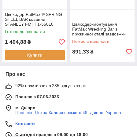
Цвяходер FatMax ® SPRING
STEEL BAR кований
STANLEY FMHT1-55010
Цвяходер-монтування
довжина 30 см вага 0.45 кг
FatMax Wrecking Bar з
Готово до відправки
тип інструменту - лом-
пружинної сталі завдовжки
цвяхосмик
38.1 см STANLEY 1-55-516
1 404,88
Немає в наявності
₴
вага 0.6 кг прогумована
рукоятка
891,33
₴
Купити
Про нас
92% позитивних з 235 відгуків за рік
Працює з 07.06.2023
м. Дніпро
Проспект Петра Калнишевського 49, Дніпро, Україна
Контакти
Сьогодні працює з 09:00 до 18:00