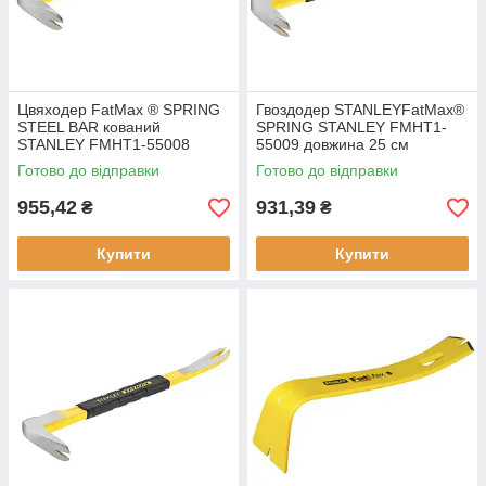
Цвяходер FatMax ® SPRING
Гвоздодер STANLEYFatMax®
STEEL BAR кований
SPRING STANLEY FMHT1-
STANLEY FMHT1-55008
55009 довжина 25 см
довжина 25 см матеріал
матеріал пружинна сталь тип
Готово до відправки
Готово до відправки
пружинна сталь вага 0.32 кг
інструменту - лом-цвяхосмик
955,42
931,39
₴
₴
Купити
Купити