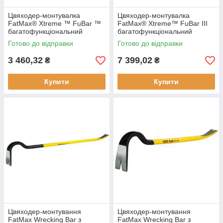
Цвяходер-монтувалка
Цвяходер-монтувалка
FatMax® Xtreme ™ FuBar ™
FatMax® Xtreme™ FuBar III
багатофункціональний
багатофункціональний
довжиною 457 мм STANLEY
завдовжки 760 мм вага 4.125
Готово до відправки
Готово до відправки
1-55-099 вага 2 кг вуглецева
кг STANLEY 1-55-120
сталь
Прогумована ру
3 460,32
7 399,02
₴
₴
Купити
Купити
Цвяходер-монтування
Цвяходер-монтування
FatMax Wrecking Bar з
FatMax Wrecking Bar з