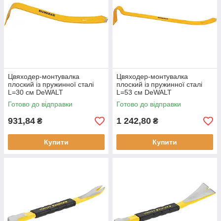
Цвяходер-монтувалка
Цвяходер-монтувалка
плоский із пружинної сталі
плоский із пружинної сталі
L=30 см DeWALT
L=53 см DeWALT
DWHT55518-1 кована
DWHT55528-1 кована
Готово до відправки
Готово до відправки
конструкція вага 0.59 кг
конструкція нове
стальний інструмент
прогумована рукоятка
931,84
1 242,80
₴
₴
Купити
Купити