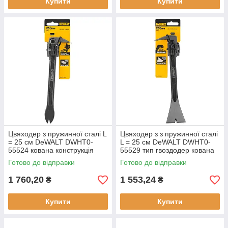
Купити
Купити
Цвяходер з пружинної сталі L
Цвяходер з з пружинної сталі
= 25 см DeWALT DWHT0-
L = 25 см DeWALT DWHT0-
55524 кована конструкція
55529 тип гвоздодер кована
зносостійкий вага 0.4 кг
конструкція прогумована
Готово до відправки
Готово до відправки
рукоятка
1 760,20
1 553,24
₴
₴
Купити
Купити