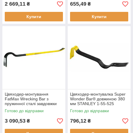
монтування
2 669,11
655,49
₴
₴
Купити
Купити
Цвяходер-монтування
Цвяходер-монтувалка Super
FatMax Wrecking Bar з
Wonder Bar® довжиною 380
пружинної сталі завдовжки
мм STANLEY 1-55-525
105 см STANLEY 1-55-521
матеріал - високовуглецева
Готово до відправки
Готово до відправки
вага 2.72 кг легка конструкція
сталь вага 0.76 кг
3 090,53
796,12
₴
₴