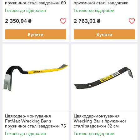
пружинної сталі завдовжки 60
пружинної сталі завдовжки
см STANLEY 1-55-503 вага
91.5 см STANLEY 1-55-504
Готово до відправки
Готово до відправки
1.77 кг легка конструкція
вага 2.5 кг прогумована
рукоятка
2 350,94
2 763,01
₴
₴
Купити
Купити
Цвяходер-монтування
Цвяходер-монтування
FatMax Wrecking Bar з
Wrecking Bar з пружинної
пружинної сталі завдовжки 75
сталі завдовжки 32 см
см STANLEY 1-55-513 вага
STANLEY 1-55-515 вага 0.61
Готово до відправки
Готово до відправки
2.14 кг
кг тип інструменту -