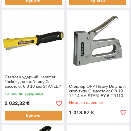
Купити
Купити
Степлер ударний Hammer
Tacker для скоб типу G
висотою: 6 8 10 мм STANLEY
Степлер OPP Heavy Duty для
6-PHT150 професійний
скоб типу G висотою: 6 8 10
Готово до відправки
гарантія 1 рік легкий
12 14 мм STANLEY 6-TR110
професійний новий
2 032,32
Немає в наявності
₴
важільний новий
1 018,67
₴
Купити