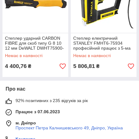
Степлер ударний CARBON
Степлер електричний
FIBRE для скоб типу G 8 10
STANLEY FMHT6-75934
12 мм DeWALT DWHT75900-
професійний працює з 5-ма
0 професійне використання
типами кріпильних елементів
Немає в наявності
Немає в наявності
тип молотковий
потужність 220 Вт
4 400,76
5 806,81
₴
₴
Про нас
92% позитивних з 235 відгуків за рік
Працює з 07.06.2023
м. Дніпро
Проспект Петра Калнишевського 49, Дніпро, Україна