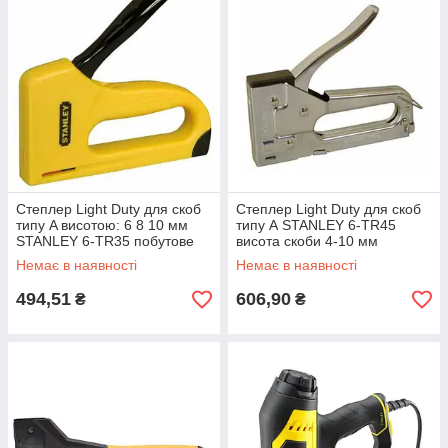
Степлер Light Duty для скоб
Степлер Light Duty для скоб
типу A висотою: 6 8 10 мм
типу А STANLEY 6-TR45
STANLEY 6-TR35 побутове
висота скоби 4-10 мм
застосування нове важільний
битовое применение легкая
Немає в наявності
Немає в наявності
гарантія 1 рік
загрузка скоб
494,51
606,90
₴
₴