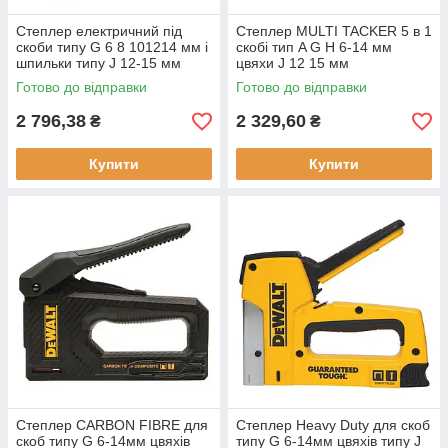
Степлер електричний під
Степлер MULTI TACKER 5 в 1
скоби типу G 6 8 101214 мм і
скобі тип A G H 6-14 мм
шпильки типу J 12-15 мм
цвяхи J 12 15 мм
STANLEY 6-TRE550 новий
алюмінієвий корпус
Готово до відправки
Готово до відправки
побутовий 2 в 1
важільний тип
2 796,38
2 329,60
₴
₴
Купити
Купити
Степлер CARBON FIBRE для
Степлер Heavy Duty для скоб
скоб типу G 6-14мм цвяхів
типу G 6-14мм цвяхів типу J