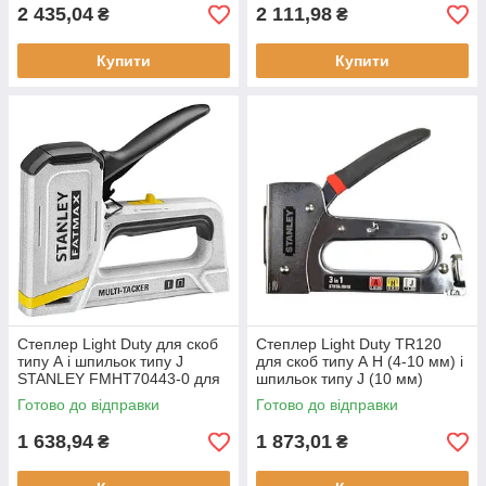
новий
2 435,04
2 111,98
₴
₴
Купити
Купити
Степлер Light Duty для скоб
Степлер Light Duty TR120
типу А і шпильок типу J
для скоб типу А Н (4-10 мм) і
STANLEY FMHT70443-0 для
шпильок типу J (10 мм)
професійного використання з
STANLEY STHT6-70410 500
Готово до відправки
Готово до відправки
механізмом EASY SQUEEZE
шт. в упаковці
1 638,94
1 873,01
₴
₴