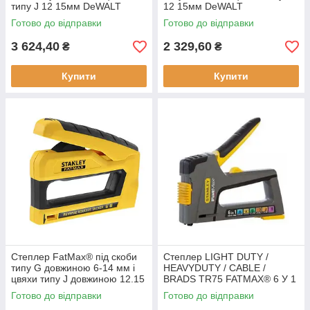
типу J 12 15мм DeWALT
12 15мм DeWALT
DWHT80276-0 професійне
DWHTTR350-0 алюмінієва
Готово до відправки
Готово до відправки
використання важільний
конструкція важільний тип
3 624,40
2 329,60
₴
₴
Купити
Купити
Степлер FatMax® під скоби
Степлер LIGHT DUTY /
типу G довжиною 6-14 мм і
HEAVYDUTY / CABLE /
цвяхи типу J довжиною 12.15
BRADS TR75 FATMAX® 6 У 1
мм STANLEY FMHT0-80551
для всіх типів скоб STANLEY
Готово до відправки
Готово до відправки
важільний новий
FMHT6-70868 важільний