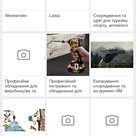
Weekender
Ladia
Спорядження та
одяг для туризму,
спорту, активного
відпочинку
Професійне
Професійний
Екіпірування,
обладнання для
інструмент та
спорядження та
виробництва та
обладнання для
інструмент AM
будівництва
саду DW