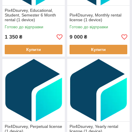
Pix4Dsurvey, Educational,
Student, Semester 6 Month
Pix4Dsurvey, Monthly rental
rental (1 device)
license (1 device)
Готово до відправки
Готово до відправки
1 350
9 000
₴
₴
Купити
Купити
Pix4Dsurvey, Perpetual license
Pix4Dsurvey, Yearly rental
(1 device)
license (1 device)