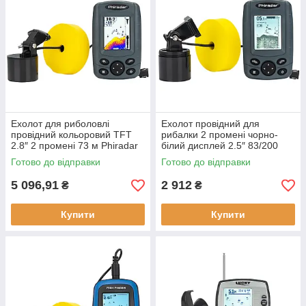
Ехолот для риболовлі
Ехолот провідний для
провідний кольоровий TFT
рибалки 2 промені чорно-
2.8″ 2 промені 73 м Phiradar
білий дисплей 2.5″ 83/200
FF 188 N максимальна
кГц Phiradar FF 168 A новий
Готово до відправки
Готово до відправки
глибина 73 м новий
живлення від батарейок
5 096,91
2 912
₴
₴
Купити
Купити