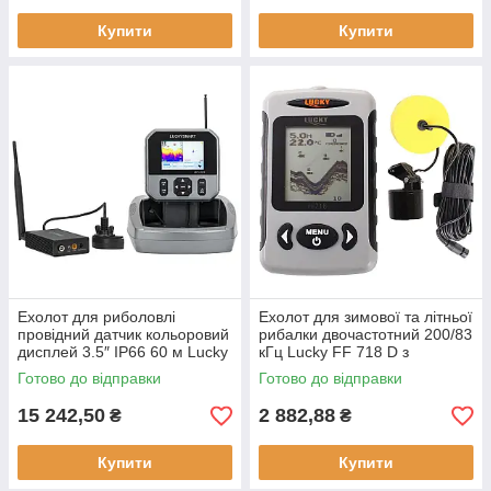
Купити
Купити
Ехолот для риболовлі
Ехолот для зимової та літньої
провідний датчик кольоровий
рибалки двочастотний 200/83
дисплей 3.5″ IP66 60 м Lucky
кГц Lucky FF 718 D з
LBT-1-GPS GPS-навігатор
вологозахищеним корпусом
Готово до відправки
Готово до відправки
вологозахист
IPX4
15 242,50
2 882,88
₴
₴
Купити
Купити