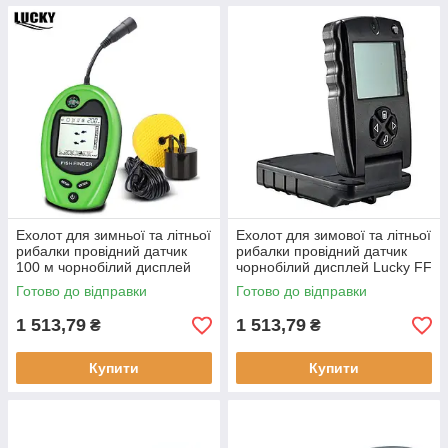
Ехолот для зимньої та літньої
Ехолот для зимової та літньої
рибалки провідний датчик
рибалки провідний датчик
100 м чорнобілий дисплей
чорнобілий дисплей Lucky FF
Lucky FF818 легкий
717 глибина до 30 м вага 160
Готово до відправки
Готово до відправки
компактний
г
1 513,79
1 513,79
₴
₴
Купити
Купити