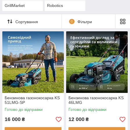
GrillMarket
Robotics
Сортування
0
Фільтри
Бензинова газонокосарка KS
Бензинова газонокосарка KS
51LMG-SP
46LMG
Готово до відправки
Готово до відправки
16 000
12 000
₴
₴