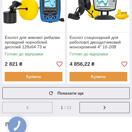
Ехолот для зимової рибалки
Ехолот стаціонарний для
провідний чорнобілий
риболовлі двохдатчиковий
дисплей 128x64 73 м
монохромний 4″ 10-20В
Phiradar FD86A
Lucky FF 918S-180W білий 2
Готово до відправки
Готово до відправки
водонепроникний корпус
промені
IPX4
2 821
4 856,22
₴
₴
Купити
Купити
Показати ще
1
/ 13
Про нас