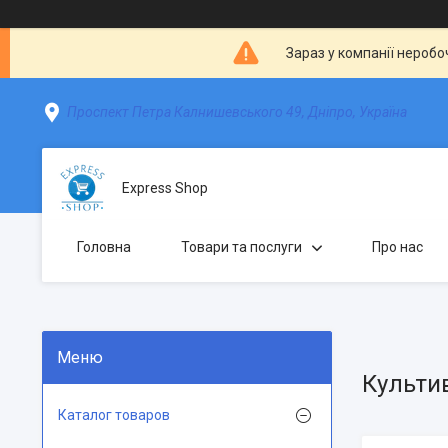
Зараз у компанії неробо
Проспект Петра Калнишевського 49, Дніпро, Україна
Express Shop
Головна
Товари та послуги
Про нас
Культи
Каталог товаров