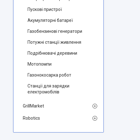
Пускові пристрої
Aкумуляторні батареї
Газобензинові генератори
Потужні станції живлення
Подрібнювачі деревини
Мотопомпи
Газонокосарка робот
Станції для зарядки
електромобілів
GrillMarket
Robotics