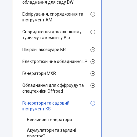
обладнання для саду DW
Екіпірування, спорядження та
інструмент AM
Спорядження для альпінізму,
туризму та кемпінгу Alp
Шкіряні аксесуари BR
Електротехнічне обладнання LP
Генератори MXR
Обладнання для оффроуду та
спецтехніки Offroad
Генератори та садовий
інструмент KS
Бензинові генератори
Акумулятори та зарядні
пристрої