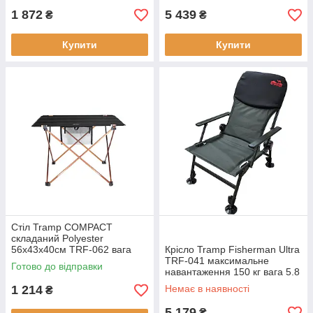
1 872
5 439
₴
₴
Купити
Купити
Стіл Tramp COMPACT
складаний Polyester
56х43х40см TRF-062 вага
Крісло Tramp Fisherman Ultra
0.75 кг алюмінієвий каркас
TRF-041 максимальне
Готово до відправки
максимальне навантаження
навантаження 150 кг вага 5.8
25 кг
кг колір камуфляж
1 214
Немає в наявності
₴
5 179
₴