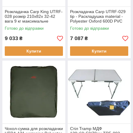
Розкладачка Carp King UTRF-
Розкладачка Carp UTRF-029
028 розмір 210х82х 32-42
tip - Раскладушка material -
вага 9 кг максимальне
Polyester Oxford 600D PVC
навантаження 150 кг
вага - 7.6 кг максимальна
Готово до відправки
Готово до відправки
матеріал Oxford 600D
нагрузка - 150 кг
9 033
7 087
₴
₴
Купити
Купити
Чохол-сумка для розкладачки
Стіл Tramp МДФ