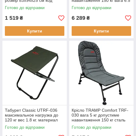
розмір 83х94х25 см код
навантаження 150 кг вага 6.5
19395761 ручка-лямка
кг Камуфляж складная
Готово до відправки
Готово до відправки
чорний
конструкция
1 519
6 289
₴
₴
Купити
Купити
Табурет Classic UTRF-036
Крісло TRAMP Comfort TRF-
максимальное нагрузка до
030 вага 5 кг допустиме
120 кг вес 1.8 кг. материал
навантаження 150 кг сталь
поліестер 600D сталевий
Polyester Oxford 600D PVC
Готово до відправки
Готово до відправки
каркас
складне кресло