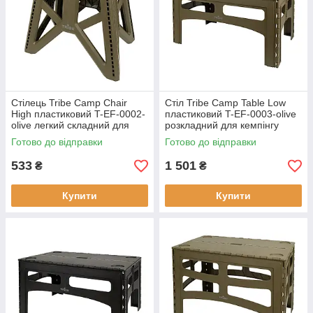
Стілець Tribe Camp Chair
Стіл Tribe Camp Table Low
High пластиковий T-EF-0002-
пластиковий T-EF-0003-olive
olive легкий складний для
розкладний для кемпінгу
відпочинку на природі до 250
легкий стильний оливковий
Готово до відправки
Готово до відправки
кг
цвет
533
1 501
₴
₴
Купити
Купити