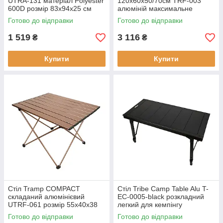
UTRA-131 матеріал Polyester
120х60х50/70см TRF-003
600D розмір 83х94х25 см
алюміній максимальне
легка конструкція гарантия 1
навантаження 20 кг легка
Готово до відправки
Готово до відправки
год
вага 4.2 кг
1 519
3 116
₴
₴
Купити
Купити
Стіл Tramp COMPACT
Стіл Tribe Camp Table Alu T-
складаний алюмінієвий
EC-0005-black розкладний
UTRF-061 розмір 55х40х38
легкий для кемпінгу
см вага 1.2 кг максимальне
матеріал: алюміній чорний
Готово до відправки
Готово до відправки
навантаження 20 кг
цвет