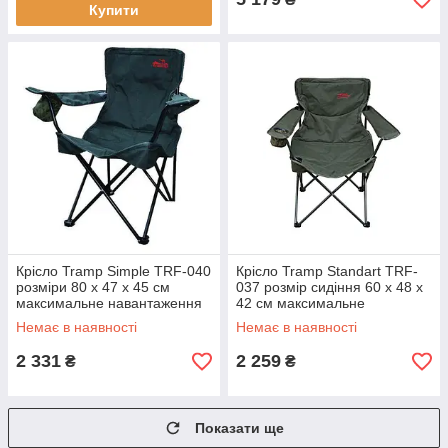
Купити
Крісло Tramp Simple TRF-040
Крісло Tramp Standart TRF-
розміри 80 х 47 х 45 см
037 розмір сидіння 60 х 48 х
максимальне навантаження
42 см максимальне
90 кг вага 3.8 кг
навантаження 90 кг вага 4.5
Немає в наявності
Немає в наявності
кг
2 331
2 259
₴
₴
Показати ще