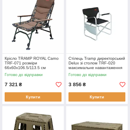
Крісло TRAMP ROYAL Camo
Стілець Tramp директорський
TRF-071 розміри
Delux зі столом TRF-020
66х60х106.5/113.5 см
максимальне навантаження
допустиме навантаження 100
120 кг вага 3.6 кг матеріал -
Готово до відправки
Готово до відправки
кг стильний дизайн гарант 1
оксфорд 600D
рік
7 321
3 856
₴
₴
Купити
Купити