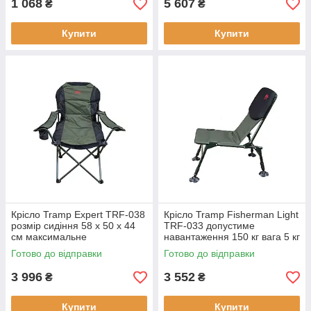
1 068
5 607
₴
₴
Купити
Купити
Крісло Tramp Expert TRF-038
Крісло Tramp Fisherman Light
розмір сидіння 58 х 50 х 44
TRF-033 допустиме
см максимальне
навантаження 150 кг вага 5 кг
навантаження 120 кг легка
матеріал каркаса сталь
Готово до відправки
Готово до відправки
конструкція 7.5 кг
3 996
3 552
₴
₴
Купити
Купити