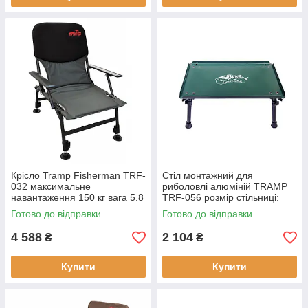
Крісло Tramp Fisherman TRF-
Стіл монтажний для
032 максимальне
риболовлі алюміній TRAMP
навантаження 150 кг вага 5.8
TRF-056 розмір стільниці:
кг сталь Oxford 600D
47х30.5 см вага: 1.1 кг легкий
Готово до відправки
Готово до відправки
та компактний
4 588
2 104
₴
₴
Купити
Купити