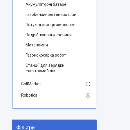
Aкумуляторні батареї
Газобензинові генератори
Потужні станції живлення
Подрібнювачі деревини
Мотопомпи
Газонокосарка робот
Станції для зарядки
електромобілів
GrillMarket
Robotics
Фільтри