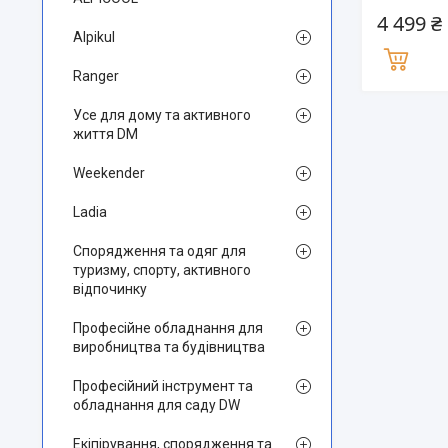
4 499 ₴
Alpikul
Ranger
Усе для дому та активного
життя DM
Weekender
Ladia
Спорядження та одяг для
туризму, спорту, активного
відпочинку
Професійне обладнання для
виробництва та будівництва
Професійний інструмент та
обладнання для саду DW
Екіпірування, спорядження та