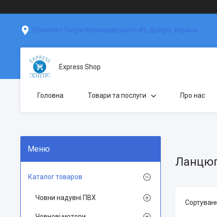
Проспект Петра Калнишевського 49, Дніпро, Україна
Express Shop
Головна
Товари та послуги
Про нас
Ланцюг
Каталог товаров
Човни надувні ПВХ
Човнові мотори