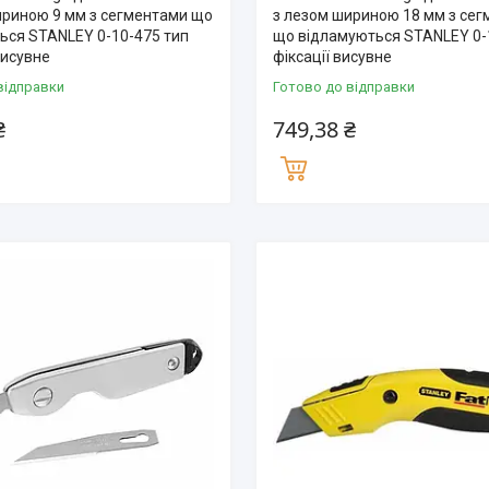
ириною 9 мм з сегментами що
з лезом шириною 18 мм з се
ься STANLEY 0-10-475 тип
що відламуються STANLEY 0-
 висувне
фіксації висувне
відправки
Готово до відправки
₴
749,38 ₴