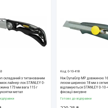
53
0-10-418
ton складаний з титанованим
Ніж DynaGrip MP довжиною 16
амок лайнер-лок STANLEY 0-
лезом шириною 18 мм з сегм
жина 173 мм вага 115 г
відламуються STANLEY 0-10-
рукоятки метал
фіксації висувне
відправки
Готово до відправки
₴
220,28 ₴