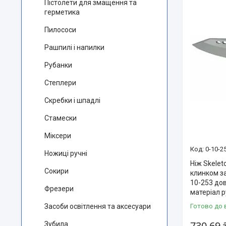
Пістолети для змащення та
герметика
Пилососи
Рашпилі і напилки
Рубанки
Степлери
Скребки і шпадлі
Стамески
Міксери
0-10-2
Ножиці ручні
Ніж Skele
Сокири
клинком з
10-253 дов
Фрезери
матеріал 
Засоби освітлення та аксесуари
Готово до 
730,69 
Зубила