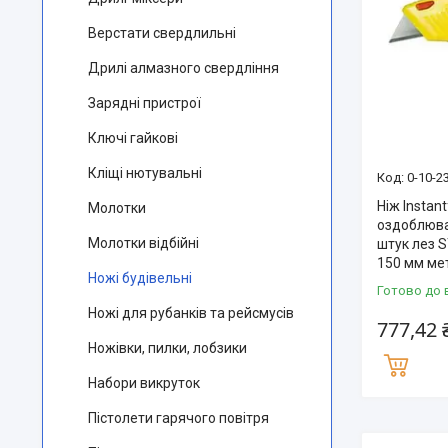
Верстати свердлильні
Дрилі алмазного свердління
Зарядні пристрої
Ключі гайкові
Кліщі нютувальні
0-10-2
Ніж Instan
Молотки
оздоблюва
Молотки відбійні
штук лез 
150 мм ме
Ножі будівельні
Готово до 
Ножі для рубанків та рейсмусів
777,42 
Ножівки, пилки, лобзики
Набори викруток
Пістолети гарячого повітря