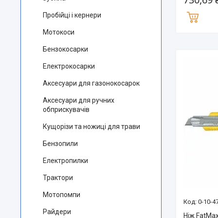
Пробійці і кернери
Мотокоси
Бензокосарки
Електрокосарки
Аксесуари для газонокосарок
Аксесуари для ручних
обприскувачів
Кущорізи та ножиці для трави
Бензопили
Електропилки
Трактори
Мотопомпи
0-10-4
Райдери
Ніж FatMa