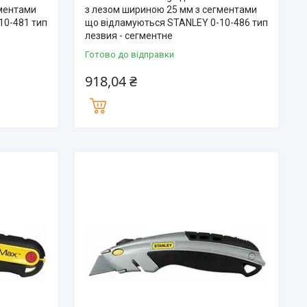
гментами
з лезом шириною 25 мм з сегментами
10-481 тип
що відламуються STANLEY 0-10-486 тип
лезвия - сегментне
Готово до відправки
918,04 ₴