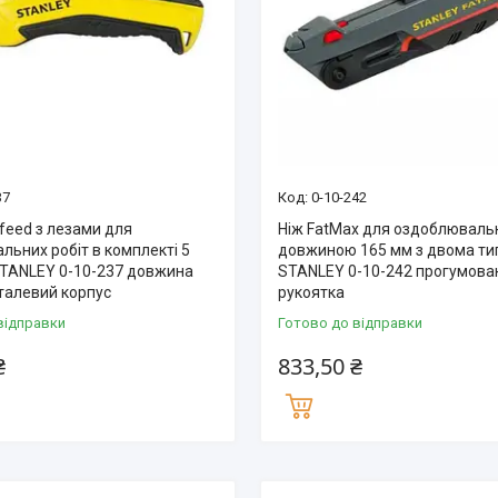
37
0-10-242
tfeed з лезами для
Ніж FatMax для оздоблювальн
льних робіт в комплекті 5
довжиною 165 мм з двома ти
STANLEY 0-10-237 довжина
STANLEY 0-10-242 прогумова
талевий корпус
рукоятка
відправки
Готово до відправки
₴
833,50 ₴