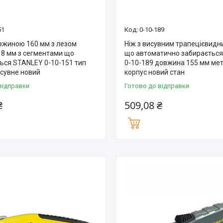
51
0-10-189
вжиною 160 мм з лезом
Ніж з висувним трапецієвидн
8 мм з сегментами що
що автоматично забираєтьс
ься STANLEY 0-10-151 тип
0-10-189 довжина 155 мм ме
исувне новий
корпус новий стан
відправки
Готово до відправки
₴
509,08 ₴