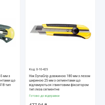
0-10-425
5 мм з
Ніж DynaGrip довжиною 180 мм з лезом
ентами що
шириною 25 мм з сегментами що
418 тип
відламуються і гвинтовим фіксатором
тип леза сегментне
Готово до відправки
477,94 ₴