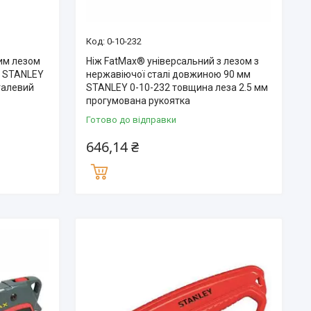
0-10-232
им лезом
Ніж FatMax® універсальний з лезом з
я STANLEY
нержавіючої сталі довжиною 90 мм
талевий
STANLEY 0-10-232 товщина леза 2.5 мм
прогумована рукоятка
Готово до відправки
646,14 ₴