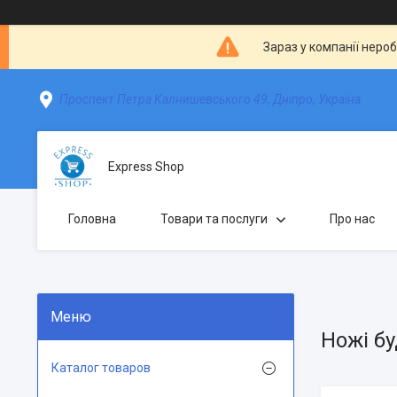
Зараз у компанії неро
Проспект Петра Калнишевського 49, Дніпро, Україна
Express Shop
Головна
Товари та послуги
Про нас
Ножі бу
Каталог товаров