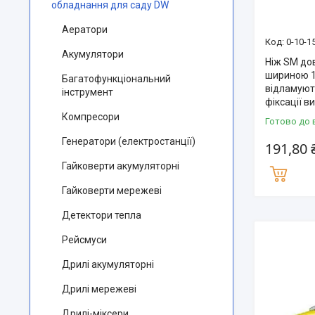
обладнання для саду DW
Аератори
0-10-1
Акумулятори
Ніж SM до
шириною 1
Багатофункціональний
відламуют
інструмент
фіксації в
Компресори
Готово до 
Генератори (електростанції)
191,80 
Гайковерти акумуляторні
Гайковерти мережеві
Детектори тепла
Рейсмуси
Дрилі акумуляторні
Дрилі мережеві
Дрилі-міксери