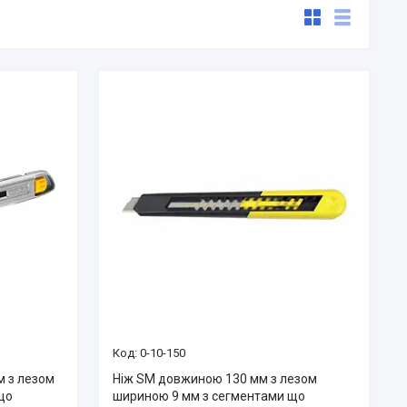
0-10-150
м з лезом
Ніж SM довжиною 130 мм з лезом
що
шириною 9 мм з сегментами що