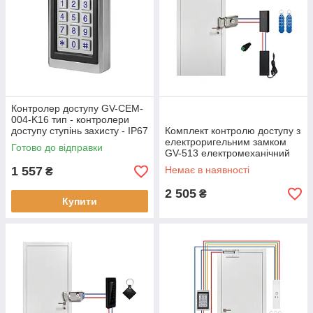
Контролер доступу GV-CEM-
004-K16 тип - контролери
доступу ступінь захисту - IP67
Комплект контролю доступу з
живлення - 12V/30mA
електроригельним замком
Готово до відправки
GV-513 електромеханічний
замок для дому та бізнесу
1 557
Немає в наявності
₴
2 505
₴
Купити