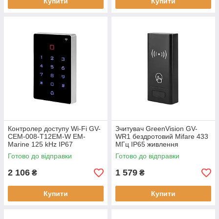
Купити
Купити
Контролер доступу Wi-Fi GV-
Зчитувач GreenVision GV-
CEM-008-T12EM-W EM-
WR1 бездротовий Mifare 433
Marine 125 kHz IP67
МГц IP65 живлення
12V/40mA
12V/15mA монтаж накладний
Готово до відправки
Готово до відправки
2 106
1 579
₴
₴
Купити
Купити