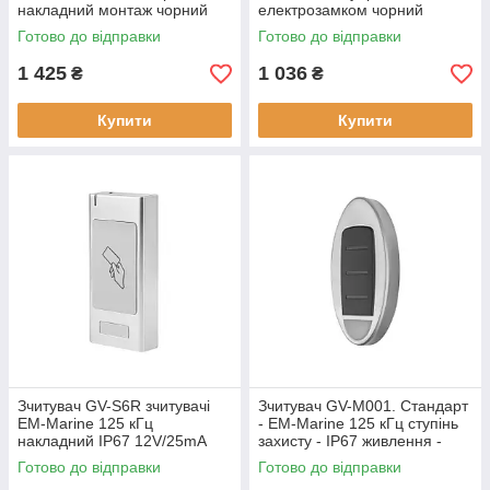
накладний монтаж чорний
електрозамком чорний
12V/40mA
температура -45 ~ +60 IP67
Готово до відправки
Готово до відправки
1 425
1 036
₴
₴
Купити
Купити
Зчитувач GV-S6R зчитувачі
Зчитувач GV-M001. Стандарт
EM-Marine 125 кГц
- EM-Marine 125 кГц ступінь
накладний IP67 12V/25mA
захисту - IP67 живлення -
метал металік
12V/45mA
Готово до відправки
Готово до відправки