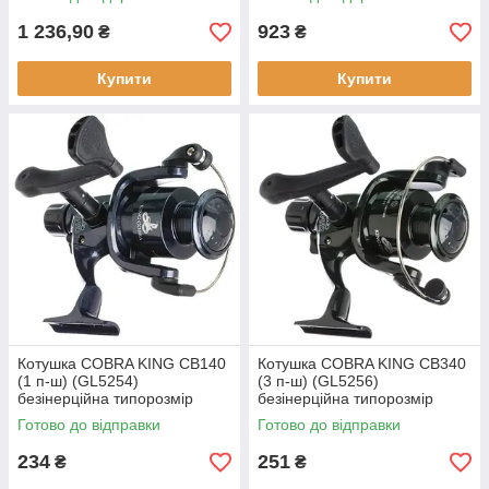
SIC-кільця котушкотримач
Fuji DPS
1 236,90
923
₴
₴
Купити
Купити
Котушка COBRA KING CB140
Котушка COBRA KING CB340
(1 п-ш) (GL5254)
(3 п-ш) (GL5256)
безінерційна типорозмір
безінерційна типорозмір
1000 передавальне
3000 вага 280 г задній
Готово до відправки
Готово до відправки
відношення 5.1:1
фрикціон
234
251
₴
₴