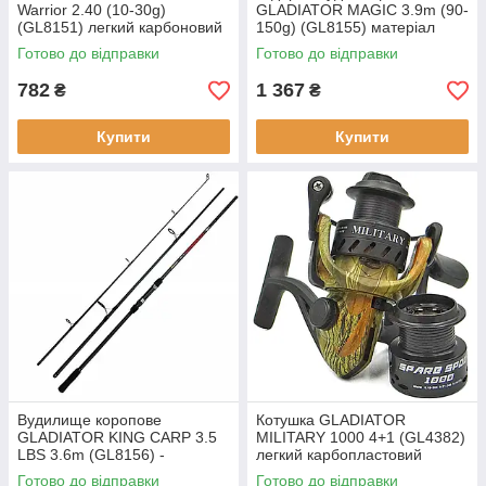
Warrior 2.40 (10-30g)
GLADIATOR MAGIC 3.9m (90-
(GL8151) легкий карбоновий
150g) (GL8155) матеріал
вудилище для активної
бланка: високомолекулярний
Готово до відправки
Готово до відправки
риболовлі
карбон
782
1 367
₴
₴
Купити
Купити
Вудилище коропове
Котушка GLADIATOR
GLADIATOR KING CARP 3.5
MILITARY 1000 4+1 (GL4382)
LBS 3.6m (GL8156) -
легкий карбопластовий
високомодульний карбон IM6
корпус два шпулі 1000
Готово до відправки
Готово до відправки