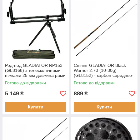
Род-под GLADIATOR RP153
Cпінінг GLADIATOR Black
(GL8168) з телескопічними
Warrior 2.70 (10-30g)
ніжками 25 мм довжина рами
(GL8152) - карбон середньо-
71.5-109 см висота 43-785 см
швидкий стрій вага 230 г
Готово до відправки
Готово до відправки
5 149
889
₴
₴
Купити
Купити