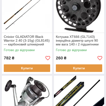
Cпінінг GLADIATOR Black
Котушка XT666 (GL7143)
Warrior 2.40 (3-15g) (GL8145)
інерційна діаметр шпулі 90
— карбоновий штекерний
мм вага 140 г 2 підшипники
вага 210 г середньо-швидкий
Готово до відправки
Готово до відправки
стрій
782
260
₴
₴
Купити
Купити