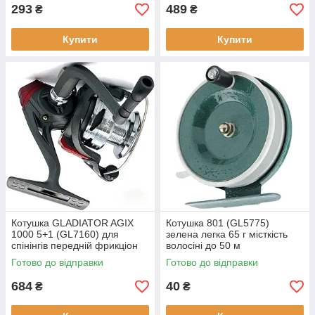
293
489
₴
₴
Купити
Купити
Котушка GLADIATOR AGIX
Котушка 801 (GL5775)
1000 5+1 (GL7160) для
зелена легка 65 г місткість
спінінгів передній фрикціон
волосіні до 50 м
алюмінієва шпуля вага 224 г
Готово до відправки
Готово до відправки
684
40
₴
₴