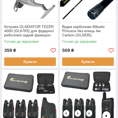
Котушка GLADIATOR TEZER
Вудка карбонова Mikado
4000 (GL6783) для фідерної
Princess без кілець 4м
риболовлі задній фрикціон
Carbon (GL5835)
вага 247 г
телескопічна для
Готово до відправки
Готово до відправки
поплавкової риболовлі
359
509
₴
₴
Купити
Купити