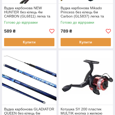
Вудка карбонова NEW
Вудка карбонова Mikado
HUNTER без кілець 4м
Princess без кілець 6м
CARBON (GL6811) легка та
Carbon (GL5837) легка та
жорстка для комфортної
зручна для риболовлі
Готово до відправки
Готово до відправки
рибалки
матеріал — високоміцний
карбон
589
789
₴
₴
Купити
Купити
Вудка карбонова GLADIATOR
Котушка SY 200 пластик
QUEEN без кілець 6м
MULTIK кнопка з жилкою