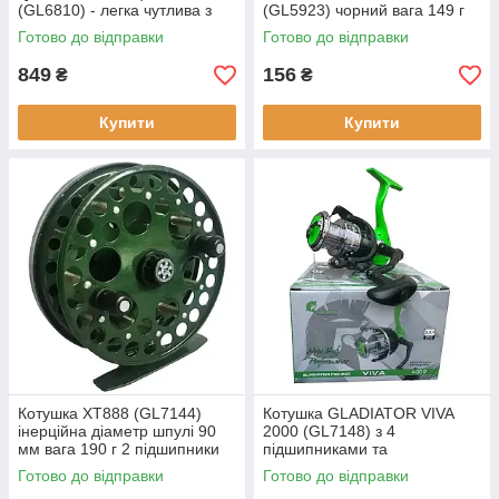
(GL6810) - легка чутлива з
(GL5923) чорний вага 149 г
середньо-швидким строєм
Готово до відправки
Готово до відправки
для рибалок
849
156
₴
₴
Купити
Купити
Котушка XT888 (GL7144)
Котушка GLADIATOR VIVA
інерційна діаметр шпулі 90
2000 (GL7148) з 4
мм вага 190 г 2 підшипники
підшипниками та
метал алюміній
передавальним відношенням
Готово до відправки
Готово до відправки
5.5:1