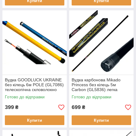
Купити
Купити
Вудка GOODLUCK UKRAINE
Вудка карбонова Mikado
без кілець 6м POLE (GL7086)
Princess без кілець 5м
телескопічна скловолокно
Carbon (GL5836) легка
вагу 386 г
телескопічна універсальна
Готово до відправки
Готово до відправки
для риболовлі
399
699
₴
₴
Купити
Купити