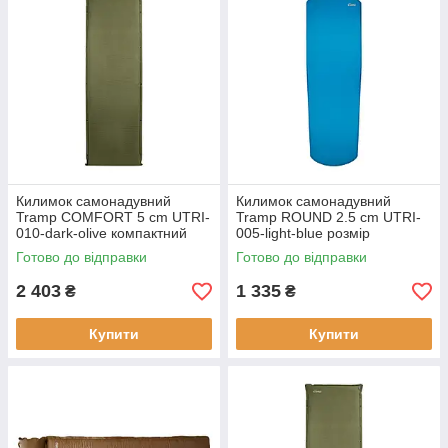
Килимок самонадувний
Килимок самонадувний
Tramp COMFORT 5 cm UTRI-
Tramp ROUND 2.5 cm UTRI-
010-dark-olive компактний
005-light-blue розмір
для кемпінгу товщина 5 см
193x59x2.5 см вага 1.24 кг
Готово до відправки
Готово до відправки
матеріал - поліестер
для кемпинга і походов
2 403
1 335
₴
₴
Купити
Купити