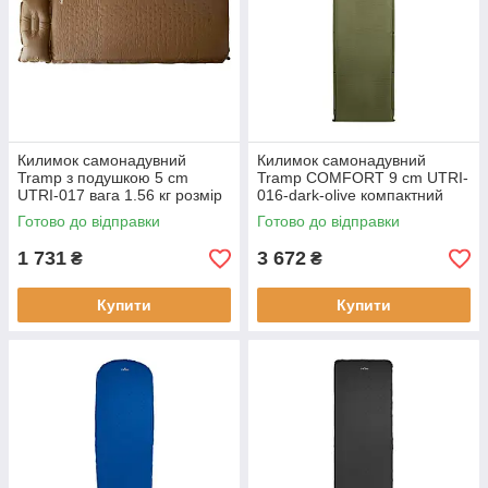
Килимок самонадувний
Килимок самонадувний
Tramp з подушкою 5 cm
Tramp COMFORT 9 cm UTRI-
UTRI-017 вага 1.56 кг розмір
016-dark-olive компактний
185х55х5 см колір сірий
для кемпінгу товщина 9 см
Готово до відправки
Готово до відправки
матеріал поліестер
легкий новий
1 731
3 672
₴
₴
Купити
Купити