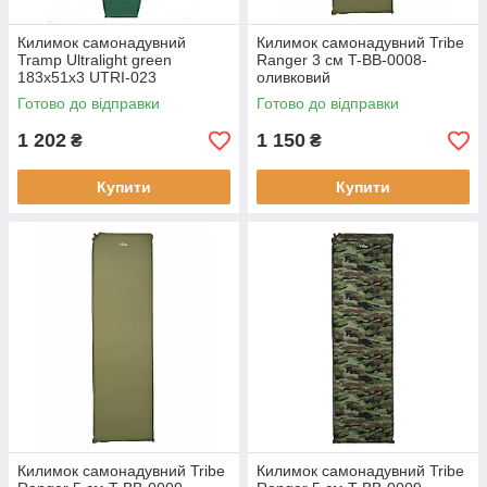
Килимок самонадувний
Килимок самонадувний Tribe
Tramp Ultralight green
Ranger 3 см T-BB-0008-
183х51х3 UTRI-023
оливковий
компактний легкий для
Готово до відправки
Готово до відправки
туризму до -0 °C 890 г
1 202
1 150
₴
₴
Купити
Купити
Килимок самонадувний Tribe
Килимок самонадувний Tribe