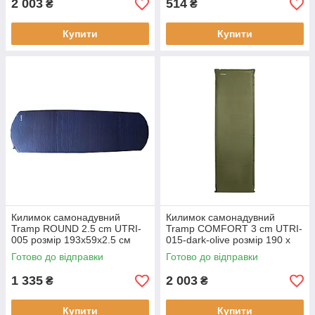
2 003
514
₴
₴
Купити
Купити
Килимок самонадувний
Килимок самонадувний
Tramp ROUND 2.5 cm UTRI-
Tramp COMFORT 3 cm UTRI-
005 розмір 193x59x2.5 см
015-dark-olive розмір 190 х
вага 1.24 кг оптимальна
62 см вага 1.5 кг матеріал
Готово до відправки
Готово до відправки
товщина 2.5 см
поліестер товщина 3 см
1 335
2 003
₴
₴
Купити
Купити