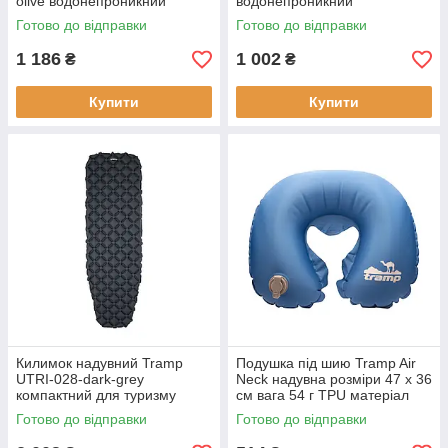
olive водонепроникний
водонепроникний
портативний 2-шаровий
портативний Oxford
Готово до відправки
Готово до відправки
камуфляжний
геометричний візерунок
1 186
1 002
₴
₴
Купити
Купити
Килимок надувний Tramp
Подушка під шию Tramp Air
UTRI-028-dark-grey
Neck надувна розміри 47 х 36
компактний для туризму
см вага 54 г TPU матеріал
надувний туристичний
для подорожей
Готово до відправки
Готово до відправки
килимок легкий и
комфортний