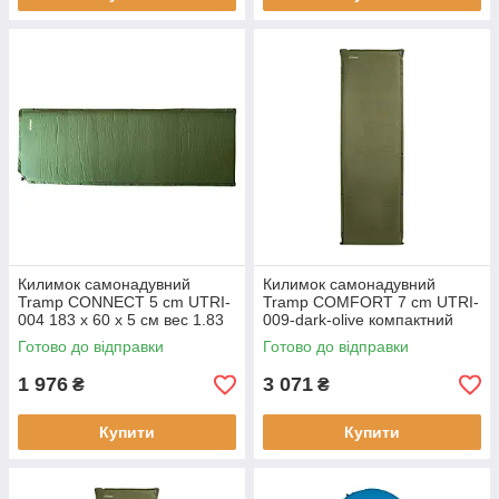
Килимок самонадувний
Килимок самонадувний
Tramp CONNECT 5 cm UTRI-
Tramp COMFORT 7 cm UTRI-
004 183 х 60 х 5 см вес 1.83
009-dark-olive компактний
кг для кемпинга и туризма
для кемпінгу легкий
Готово до відправки
Готово до відправки
термоизоляція
1 976
3 071
₴
₴
Купити
Купити