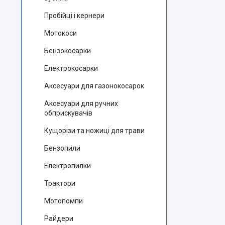
Пробійці і кернери
Мотокоси
Бензокосарки
Електрокосарки
Аксесуари для газонокосарок
Аксесуари для ручних
обприскувачів
Кущорізи та ножиці для трави
Бензопили
Електропилки
Трактори
Мотопомпи
Райдери