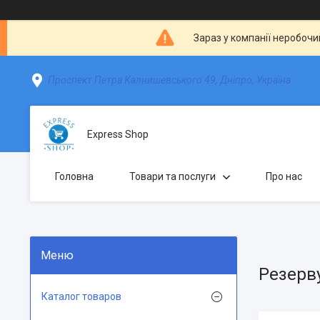
Зараз у компанії неробочи
Проспект Петра Калнишевського 49, Дніпро, Україна
Express Shop
Головна
Товари та послуги
Про нас
Резерв
Каталог товаров