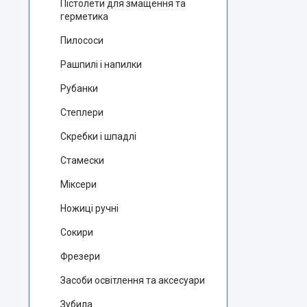
Пістолети для змащення та
герметика
Пилососи
Рашпилі і напилки
Рубанки
Степлери
Скребки і шпадлі
Стамески
Міксери
Ножиці ручні
Сокири
Фрезери
Засоби освітлення та аксесуари
Зубила