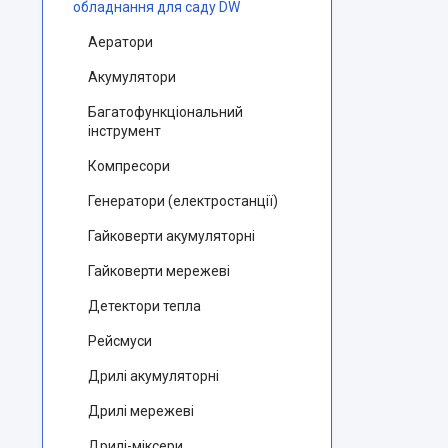
обладнання для саду DW
Аератори
Акумулятори
Багатофункціональний
інструмент
Компресори
Генератори (електростанції)
Гайковерти акумуляторні
Гайковерти мережеві
Детектори тепла
Рейсмуси
Дрилі акумуляторні
Дрилі мережеві
Дрилі-міксери