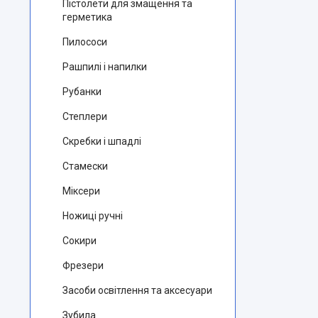
Пістолети для змащення та
герметика
Пилососи
Рашпилі і напилки
Рубанки
Степлери
Скребки і шпадлі
Стамески
Міксери
Ножиці ручні
Сокири
Фрезери
Засоби освітлення та аксесуари
Зубила