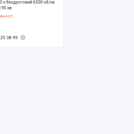
43 л бездротовий 6500 об/хв
 90 хв
явності
825-38-99