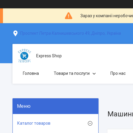
Зараз у компанії неробочи
Проспект Петра Калнишевського 49, Дніпро, Україна
Express Shop
Головна
Товари та послуги
Про нас
Машинк
Каталог товаров