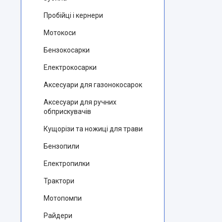
Пробійці і кернери
Мотокоси
Бензокосарки
Електрокосарки
Аксесуари для газонокосарок
Аксесуари для ручних
обприскувачів
Кущорізи та ножиці для трави
Бензопили
Електропилки
Трактори
Мотопомпи
Райдери