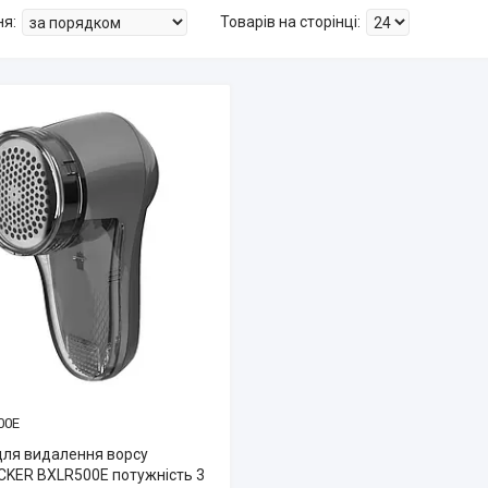
00E
ля видалення ворсу
KER BXLR500E потужність 3