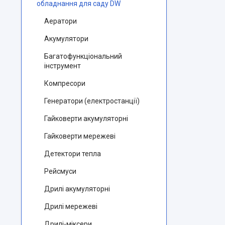
обладнання для саду DW
Аератори
Акумулятори
Багатофункціональний
інструмент
Компресори
Генератори (електростанції)
Гайковерти акумуляторні
Гайковерти мережеві
Детектори тепла
Рейсмуси
Дрилі акумуляторні
Дрилі мережеві
Дрилі-міксери