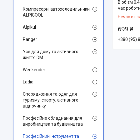
В об'єм 0.
час роботи
Компресорні автохолодильники
ALPICOOL
Немає в на
Alpikul
699 ₴
Ranger
+380 (95) 
Усе для дому та активного
життя DM
Weekender
Ladia
Спорядження та одяг для
туризму, спорту, активного
відпочинку
Професійне обладнання для
виробництва та будівництва
Професійний інструмент та