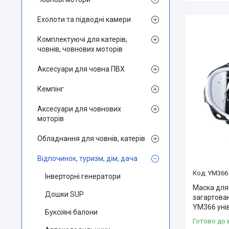
Ехолоти та підводні камери
Комплектуючі для катерів,
човнів, човнових моторів
Аксесуари для човна ПВХ
Кемпінг
Аксесуари для човнових
моторів
Обладнання для човнів, катерів
Відпочинок, туризм, дім, дача
YM366 
Інверторні генератори
Маска для
Дошки SUP
загартован
YM366 уні
Буксіяні балони
Готово до 