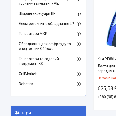
туризму та кемпінгу Alp
Шкіряні аксесуари BR
Електротехнічне обладнання LP
Генератори MXR
Обладнання для оффроуду та
спецтехніки Offroad
Генератори та садовий
YF88 L
інструмент KS
Ласти для
середня жо
GrillMarket
Немає в на
Robotics
625,53 
+380 (95) 
Фільтри