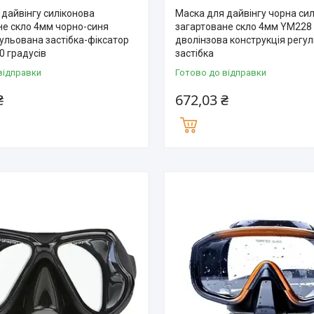
 дайвінгу силіконова
Маска для дайвінгу чорна сил
не скло 4мм чорнo-синя
загартоване скло 4мм YM228
ульована застібка-фіксатор
дволінзова конструкція регу
0 градусів
застібка
відправки
Готово до відправки
₴
672,03 ₴