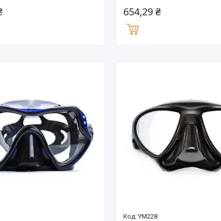
₴
654,29 ₴
YM228