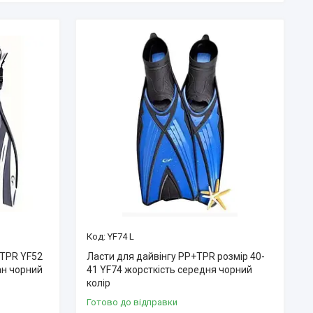
YF74 L
+TPR YF52
Ласти для дайвінгу PP+TPR розмір 40-
ан чорний
41 YF74 жорсткість середня чорний
колір
Готово до відправки