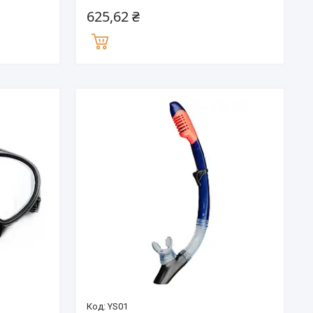
625,62 ₴
YS01