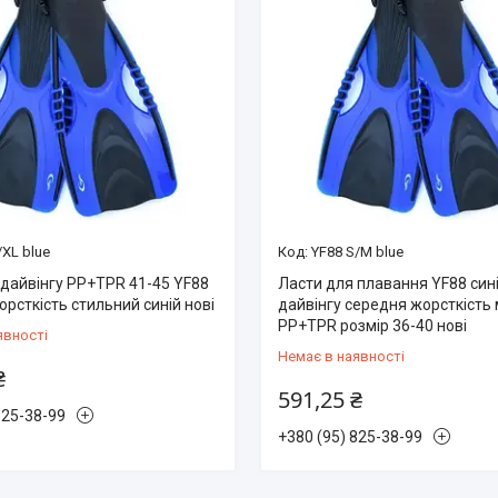
/XL blue
YF88 S/M blue
 дайвінгу PP+TPR 41-45 YF88
Ласти для плавання YF88 син
рсткість стильний синій нові
дайвінгу середня жорсткість 
PP+TPR розмір 36-40 нові
явності
Немає в наявності
₴
591,25 ₴
825-38-99
+380 (95) 825-38-99