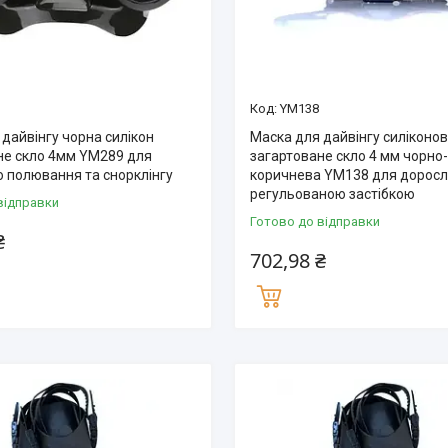
YM138
дайвінгу чорна силікон
Маска для дайвінгу силіконо
не скло 4мм YM289 для
загартоване скло 4 мм чорнo
о полювання та снорклінгу
коричнева YM138 для доросл
регульованою застібкою
відправки
Готово до відправки
₴
702,98 ₴