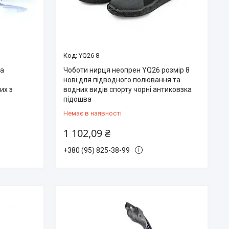
YQ26 8
ва
Чоботи нирця неопрен YQ26 розмір 8
-
нові для підводного полювання та
их з
водних видів спорту чорні антиковзка
підошва
Немає в наявності
1 102,09 ₴
+380 (95) 825-38-99