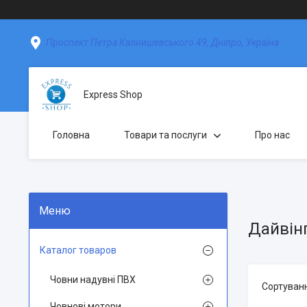
Проспект Петра Калнишевського 49, Дніпро, Україна
Express Shop
Головна
Товари та послуги
Про нас
Дайвін
Каталог товаров
Човни надувні ПВХ
Човнові мотори