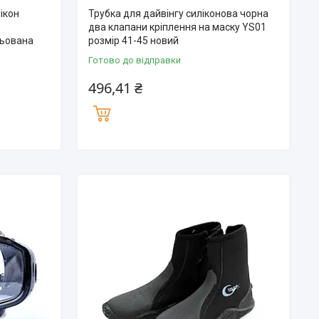
ікон
Трубка для дайвінгу силіконова чорна
два клапани кріплення на маску YS01
льована
розмір 41-45 новий
Готово до відправки
496,41 ₴