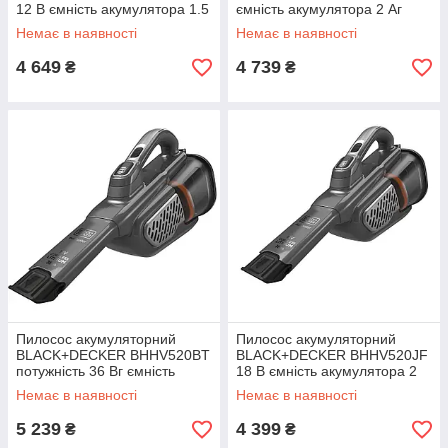
12 В ємність акумулятора 1.5
ємність акумулятора 2 Аг
Аг об'єм пилозбірника 0.7 л
вага 1.2 кг час роботи 21 хв
Немає в наявності
Немає в наявності
вага 1.2 кг
потужність 18 В
4 649
4 739
₴
₴
Пилосос акумуляторний
Пилосос акумуляторний
BLACK+DECKER BHHV520BT
BLACK+DECKER BHHV520JF
потужність 36 Вг ємність
18 В ємність акумулятора 2
акумулятора 2 Аг вага 1.2 кг
Аг вага 1.2 кг об'єм
Немає в наявності
Немає в наявності
об'єм 0.7 л
пилозбірника 0.7 л потужність
21 аВт
5 239
4 399
₴
₴