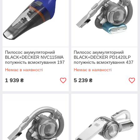
Пилосос акумуляторний
Пилосос акумуляторний
BLACK+DECKER NVC115WA
BLACK+DECKER PD1420LP
потужність всмоктування 197
потужність всмоктування 437
мм/Н2О об'єм пилозбірника
мм/Н2О ємність акумулятора
Немає в наявності
Немає в наявності
0.39 л вага 0.53 кг
1.5 Аг вага 1.48 кг
1 939
5 239
₴
₴