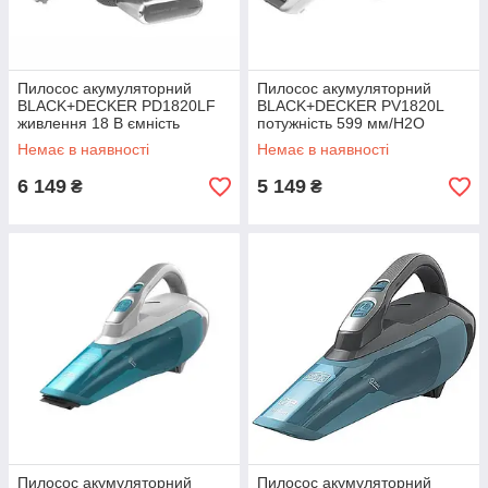
Пилосос акумуляторний
Пилосос акумуляторний
BLACK+DECKER PD1820LF
BLACK+DECKER PV1820L
живлення 18 В ємність
потужність 599 мм/Н2О
акумулятора 2.5 Аг вага 1.1
ємність акумулятора 1.5 Аг
Немає в наявності
Немає в наявності
кг об'єм пилозбірника 0.5 л
вага 1.38 кг
6 149
5 149
₴
₴
Пилосос акумуляторний
Пилосос акумуляторний