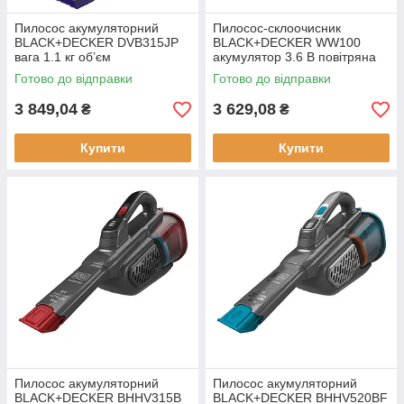
Пилосос акумуляторний
Пилосос-склоочисник
BLACK+DECKER DVB315JP
BLACK+DECKER WW100
вага 1.1 кг об’єм
акумулятор 3.6 В повітряна
пилозбірника 0.4 л потужність
потужність 2.5 аВт вага 0.74
Готово до відправки
Готово до відправки
22 Вт час роботи 9 хв
кг об'єм 0.1 л
3 849,04
3 629,08
₴
₴
Купити
Купити
Пилосос акумуляторний
Пилосос акумуляторний
BLACK+DECKER BHHV315B
BLACK+DECKER BHHV520BF