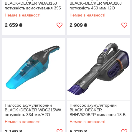
BLACK+DECKER WDA315J
BLACK+DECKER WDA320J
потужність всмоктування 395
потужність 459 мм/Н2О
мм/Н2О ємність акумулятора
ємність акумулятора 2.0 Аг
Немає в наявності
Немає в наявності
1.5 Аг вага 0.9 кг
вага 0.9 кг
2 659
2 909
₴
₴
Пилосос акумуляторний
Пилосос акумуляторний
BLACK+DECKER WDC215WA
BLACK+DECKER
потужність 334 мм/Н2О
BHHV520BFP живлення 18 В
ємність акумулятора 1.5 Аг
ємність 2 Аг вага 1.22 кг час
Немає в наявності
Немає в наявності
повітряний потік 837 л/хв
роботи 21 хвилина
2 169
5 729
₴
₴