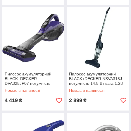
Пилосос акумуляторний
Пилосос акумуляторний
BLACK+DECKER
BLACK+DECKER NSVA315J
DVA325JP07 потужність
потужність 14.5 Вт вага 1.28
всмоктування 27 Вг ємність
кг об'єм пилозбірника 0.4 л
Немає в наявності
Немає в наявності
акумулятора 2.5 Аг вага 0.93
кг
4 419
2 899
₴
₴