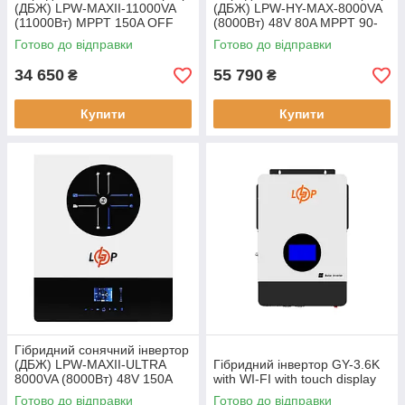
(ДБЖ) LPW-MAXII-11000VA
(ДБЖ) LPW-HY-MAX-8000VA
(11000Вт) MPPT 150A OFF
(8000Вт) 48V 80A MPPT 90-
GRID Уцінка
450V Уцінка
Готово до відправки
Готово до відправки
34 650
55 790
₴
₴
Купити
Купити
Гібридний сонячний інвертор
(ДБЖ) LPW-MAXII-ULTRA
Гібридний інвертор GY-3.6K
8000VA (8000Вт) 48V 150A
with WI-FI with touch display
MPPT 90-450V ON-OFF GRID
Готово до відправки
Готово до відправки