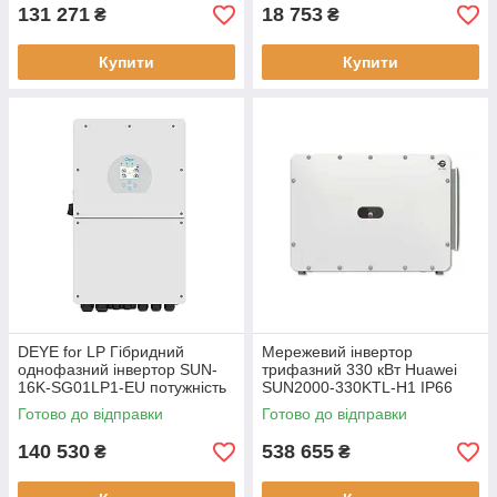
131 271
18 753
₴
₴
Купити
Купити
DEYE for LP Гібридний
Мережевий інвертор
однофазний інвертор SUN-
трифазний 330 кВт Huawei
16K-SG01LP1-EU потужність
SUN2000-330KTL-H1 IP66
16 кВт вагу 52 кг
(високовольтний) 12 MPPT
Готово до відправки
Готово до відправки
трекерів
140 530
538 655
₴
₴