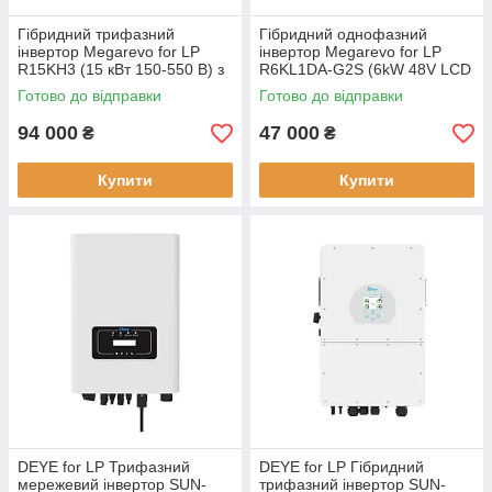
Гібридний трифазний
Гібридний однофазний
інвертор Megarevo for LP
інвертор Megarevo for LP
R15KH3 (15 кВт 150-550 В) з
R6KL1DA-G2S (6kW 48V LCD
MPPT-контролерами 100%
дисплей GEN порт потужність
Готово до відправки
Готово до відправки
незбалансоване
6 кВт 120 А)
навантаження
94 000
47 000
₴
₴
Купити
Купити
DEYE for LP Трифазний
DEYE for LP Гібридний
мережевий інвертор SUN-
трифазний інвертор SUN-