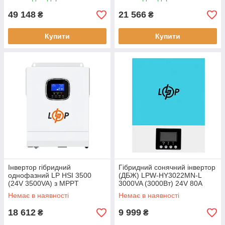
Уцінка
49 148
21 566
₴
₴
Купити
Купити
Інвертор гібридний
Гібридний сонячний інвертор
однофазний LP HSI 3500
(ДБЖ) LPW-HY3022MN-L
(24V 3500VA) з MPPT
3000VA (3000Вт) 24V 80A
контролером ширина 280мм
MPPT 30-400V OFF GRID
Немає в наявності
Немає в наявності
висота 103мм
MPPT контролер
синусоїдальний
18 612
9 999
₴
₴