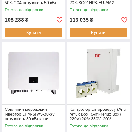
50K-G04 потужність 50 кВт
20K-SG01HP3-EU-AM2
новий вага 39 кг
потужність 20 кВт вес 30.5 кг
Готово до відправки
Готово до відправки
108 288
113 035
₴
₴
Купити
Купити
Сонячний мережевий
Контролер антиреверсу (Anti-
інвертор LPM-SIWV-30kW
reflux Box) (Anti-reflux Box)
потужність 30 кВт клас
220V±20% 380V±20%
захисту IP65 високий ККД
Готово до відправки
Готово до відправки
97.8%