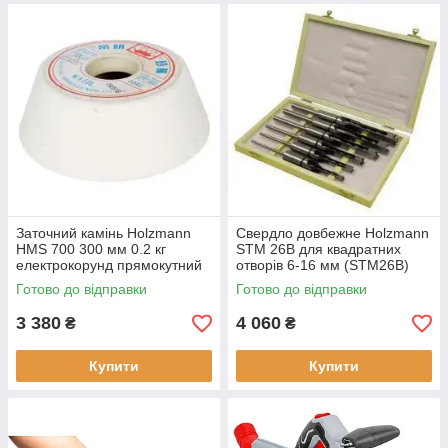
Заточний камінь Holzmann
Свердло довбежне Holzmann
HMS 700 300 мм 0.2 кг
STM 26B для квадратних
електрокорунд прямокутний
отворів 6-16 мм (STM26B)
брусок
діаметр 6-16 мм рівень -
Готово до відправки
Готово до відправки
професійний
3 380
4 060
₴
₴
Купити
Купити