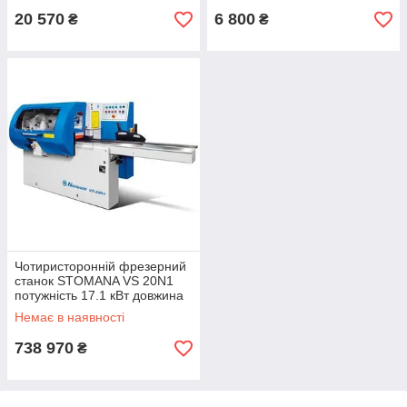
новий
20 570
6 800
₴
₴
Чотиристоронній фрезерний
станок STOMANA VS 20N1
потужність 17.1 кВт довжина
столу 1700 мм вага 950 кг
Немає в наявності
738 970
₴