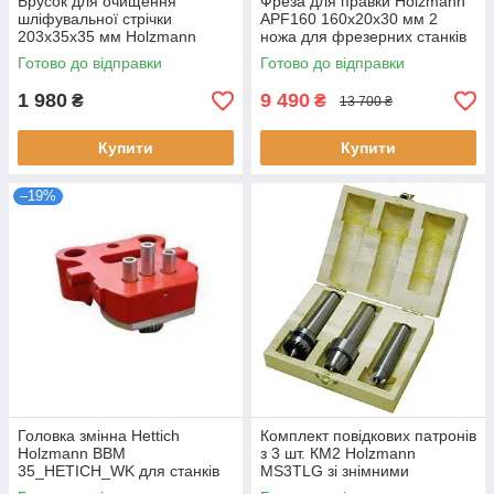
Брусок для очищення
Фреза для правки Holzmann
шліфувальної стрічки
APF160 160x20x30 мм 2
203x35x35 мм Holzmann
ножа для фрезерних станків
SBR203 новий стан Австрія
по дереву вага 1.5 кг
Готово до відправки
Готово до відправки
тип профілю прямокутний
1 980
9 490
₴
₴
13 700 ₴
Купити
Купити
–19%
Головка змінна Hettich
Комплект повідкових патронів
Holzmann BBM
з 3 шт. КМ2 Holzmann
35_HETICH_WK для станків
MS3TLG зі знімними
BBM35MAN та BBM35PNEU
вставками частково