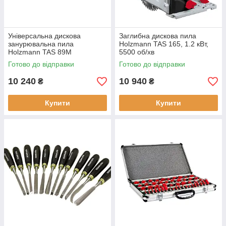
Універсальна дискова
Заглибна дискова пила
занурювальна пила
Holzmann TAS 165, 1.2 кВт,
Holzmann TAS 89M
5500 об/хв
потужність 600 Вт діаметр
Готово до відправки
Готово до відправки
диска 89 мм швидкість 5500
об/хв
10 240
10 940
₴
₴
Купити
Купити