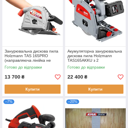
Занурювальна дискова пила
Акумуляторна занурювальна
Holzmann TAS 165PRO
дискова пила Holzmann
(направляюча лінійка не
TAS165AKKU з 2
входить у комплект)
акумуляторами 80 Вт*год
Готово до відправки
Готово до відправки
потужність 1.4 кВт вага 5.5 кг
діаметром диска 165 мм Li-
Ion
13 700
22 400
₴
₴
Купити
Купити
–7%
–20%