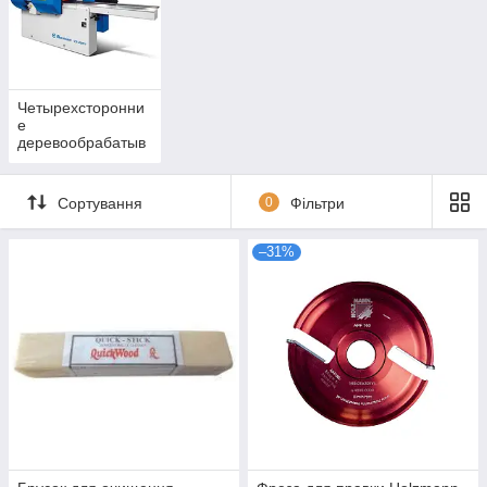
Четырехсторонни
е
деревообрабатыв
ающие станки
Сортування
0
Фільтри
–31%