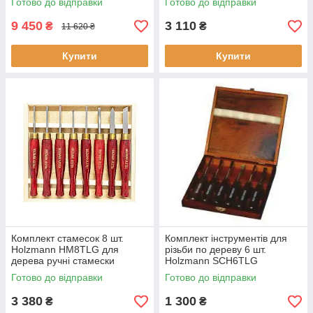
Готово до відправки
Готово до відправки
колір чорний тип змінна
пружинені для дерева та
голівка
металу
9 450
3 110
₴
₴
11 620 ₴
Купити
Купити
Комплект стамесок 8 шт.
Комплект інструментів для
Holzmann HM8TLG для
різьби по дереву 6 шт.
дерева ручні стамески
Holzmann SCH6TLG
ергономічна ручка висока
стамески та різці для
Готово до відправки
Готово до відправки
якість
художньої різьби новий стан
3 380
1 300
₴
₴