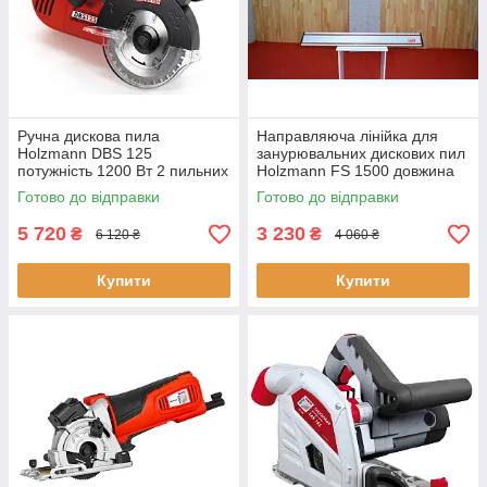
Ручна дискова пила
Направляюча лінійка для
Holzmann DBS 125
занурювальних дискових пил
потужність 1200 Вт 2 пильних
Holzmann FS 1500 довжина
диска максимальна висота
1500 мм вага 1.9 кг матеріал
Готово до відправки
Готово до відправки
різу 31 мм швидкість 5500 об/
- легкий алюміній
хв
5 720
3 230
₴
₴
6 120 ₴
4 060 ₴
Купити
Купити