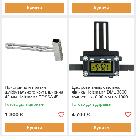
Купити
Купити
Пристрій для правки
Цифрова вимірювальна
шліфувального круга ширина
лінійка Holzmann DML 3000
45 мм Holzmann TDSSA 45
точність +/- 0.08 мм на 1000
для корундового круга вага
мм чорний стан новий
Готово до відправки
Готово до відправки
0.4 кг
довжина 3000 мм
1 300
4 760
₴
₴
Купити
Купити