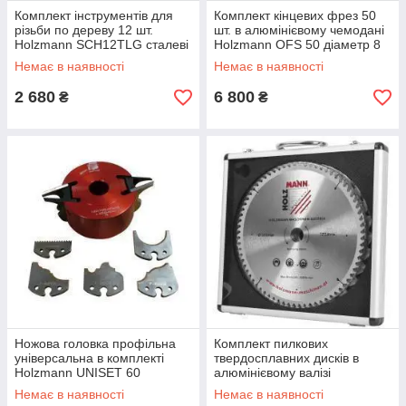
Комплект інструментів для
Комплект кінцевих фрез 50
різьби по дереву 12 шт.
шт. в алюмінієвому чемодані
Holzmann SCH12TLG сталеві
Holzmann OFS 50 діаметр 8
кільця дерев'яний футляр
мм твердосплавні леза маса
Немає в наявності
Немає в наявності
новий для дерева
1 кг
2 680
6 800
₴
₴
Ножова головка профільна
Комплект пилкових
універсальна в комплекті
твердосплавних дисків в
Holzmann UNISET 60
алюмінієвому валізі
виробник Holzmann Австрія
Holzmann KSB 315SET 315
Немає в наявності
Немає в наявності
тип сегмент
мм новий діаметр 315 мм