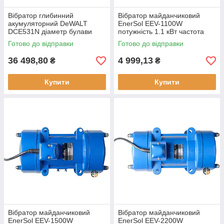
Вібратор глибинний
Вібратор майданчиковий
акумуляторний DeWALT
EnerSol EEV-1100W
DCE531N діаметр булави
потужність 1.1 кВт частота
28.6 мм довжина валу 1.2 м
вібрацій 2840 віб/хв вага 18.6
Готово до відправки
Готово до відправки
потужність 0.36 кВт
кг
36 498,80
4 999,13
₴
₴
Купити
Купити
Вібратор майданчиковий
Вібратор майданчиковий
EnerSol EEV-1500W
EnerSol EEV-2200W