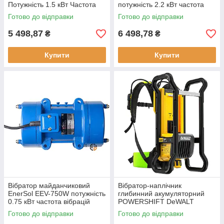
Потужність 1.5 кВт Частота
потужність 2.2 кВт частота
вібрацій 2840 віб/хв.
вібрацій 2840 віб/хв. вага
Готово до відправки
Готово до відправки
Відцентрова сила 6.86 кН
28.8 кг
5 498,87
6 498,78
₴
₴
Купити
Купити
Вібратор майданчиковий
Вібратор-наплічник
EnerSol EEV-750W потужність
глибинний акумуляторний
0.75 кВт частота вібрацій
POWERSHIFT DeWALT
2840 віб/хв вага 13 кг
DCPS310N безщітковий
Готово до відправки
Готово до відправки
двигун вага 7 кг час роботи