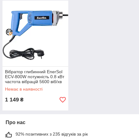
Вібратор глибинний EnerSol
ECV-800W потужність 0.8 кВт
частота вібрацій 5600 віб/хв
діаметр 35 мм вага 2.3 кг
Немає в наявності
1 149
₴
Про нас
92% позитивних з 235 відгуків за рік