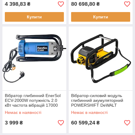
до 60 хв.
4 398,83
80 698,80
₴
₴
Купити
Купити
Вібратор глибинний EnerSol
Вібратор-силовий модуль
ECV-2000W потужність 2.0
глибинний акумуляторний
кВт частота вібрацій 17000
POWERSHIFT DeWALT
віб/хв діаметр вібробулави
DCPS320N безщітковий
Немає в наявності
Немає в наявності
38-45 мм
двигун вага 4.5 кг новий
гарантія 3 роки
3 999
60 599,24
₴
₴