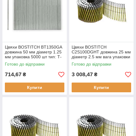
Цвяхи BOSTITCH BT1350GA
Цвяхи BOSTITCH
довжина 50 мм діаметр 1.25
C2S100DGHT довжина 25 мм
мм упаковка 5000 шт тип: Т-
діаметр 2.5 мм вага упаковки
образні цвяхи для
4.75 кг тип: "N" к-сть в
Готово до відправки
Готово до відправки
цвяхозабивних пістолетів
упаковці: 3600 шт
714,67
3 008,47
₴
₴
Купити
Купити