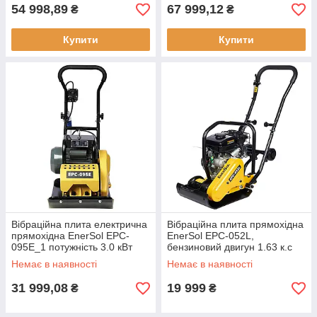
54 998,89
67 999,12
₴
₴
Купити
Купити
Вібраційна плита електрична
Вібраційна плита прямохідна
прямохідна EnerSol EPC-
EnerSol EPC-052L,
095E_1 потужність 3.0 кВт
бензиновий двигун 1.63 к.с
вага 95 кг частота вібрації
Немає в наявності
Немає в наявності
4200 об/хв
31 999,08
19 999
₴
₴