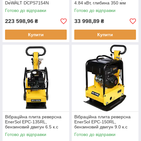
DeWALT DCPS7154N
4.84 кВт, глибина 350 мм
безщітковий двигун 20° нахил
Готово до відправки
Готово до відправки
223 598,96
33 998,89
₴
₴
Купити
Купити
Вібраційна плита реверсна
Вібраційна плита реверсна
EnerSol EPC-135RL,
EnerSol EPC-150RL,
бензиновий двигун 6.5 к.с
бензиновий двигун 9.0 к.с
Готово до відправки
Готово до відправки