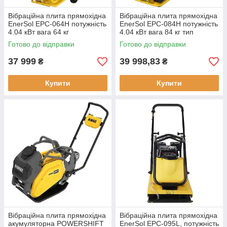
Вібраційна плита прямохідна
Вібраційна плита прямохідна
EnerSol EPC-064H потужність
EnerSol EPC-084H потужність
4.04 кВт вага 64 кг
4.04 кВт вага 84 кг тип
максимальна глибина
двигуна Honda
Готово до відправки
Готово до відправки
ущільнення 280 мм
37 999
39 998,83
₴
₴
Купити
Купити
Вібраційна плита прямохідна
Вібраційна плита прямохідна
акумуляторна POWERSHIFT
EnerSol EPC-095L, потужність