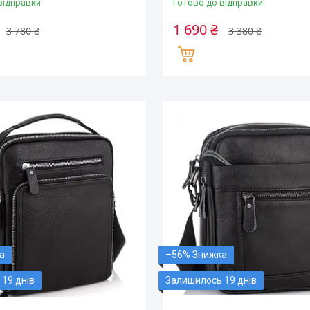
відправки
Готово до відправки
1 690 ₴
3 780 ₴
3 380 ₴
–56%
19 днів
Залишилось 19 днів