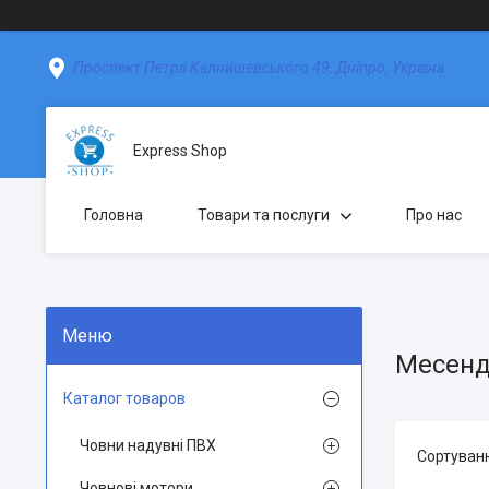
Проспект Петра Калнишевського 49, Дніпро, Україна
Express Shop
Головна
Товари та послуги
Про нас
Месенд
Каталог товаров
Човни надувні ПВХ
Човнові мотори