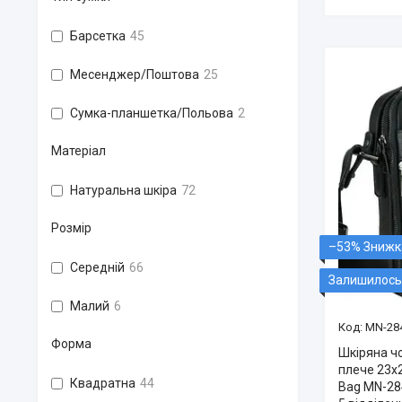
Барсетка
45
Месенджер/Поштова
25
Сумка-планшетка/Польова
2
Матеріал
Натуральна шкіра
72
Розмір
–53%
Середній
66
Залишилось 
Малий
6
MN-28
Форма
Шкіряна ч
плече 23х2
Квадратна
44
Bag MN-28