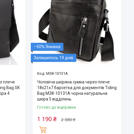
–50%
Залишилось 19 днів
M38-10131A
з плече
Чоловіча шкіряна сумка через плече
ing Bag SK
18х21х7 барсетка для документів Tiding
іра 4
Bag M38-10131A чорна натуральна
шкіра 5 відділень
Готово до відправки
1 190 ₴
2 380 ₴