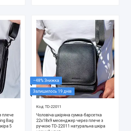
–48%
Залишилось 19 днів
TD-22011
з плече
Чоловіча шкіряна сумка-барсетка
ing Bag
22х18х9 месенджер через плече з
кіра 5
ручкою TD-22011 натуральна шкіра