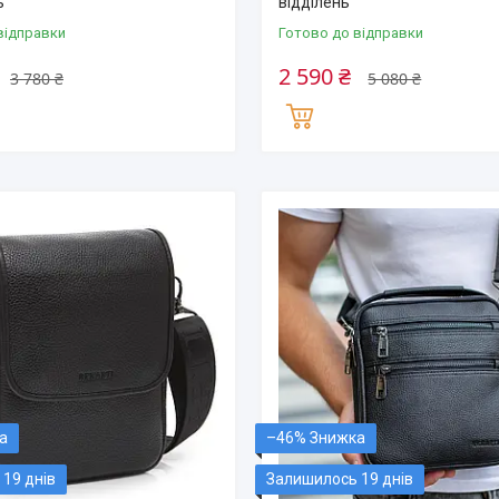
ь
відділень
відправки
Готово до відправки
2 590 ₴
3 780 ₴
5 080 ₴
–46%
19 днів
Залишилось 19 днів