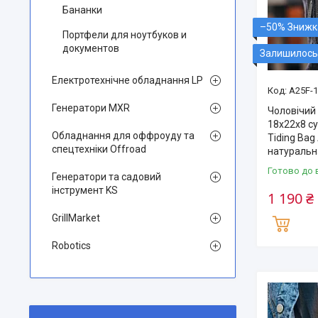
Бананки
–50%
Портфели для ноутбуков и
документов
Залишилось 
Електротехнічне обладнання LP
A25F-
Генератори MXR
Чоловічий
18x22x8 с
Обладнання для оффроуду та
Tiding Ba
спецтехніки Offroad
натуральн
Готово до 
Генератори та садовий
інструмент KS
1 190 ₴
GrillMarket
Robotics