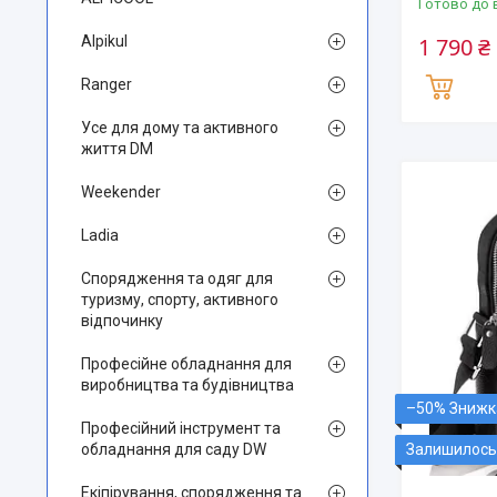
Готово до 
Alpikul
1 790 ₴
Ranger
Усе для дому та активного
життя DM
Weekender
Ladia
Спорядження та одяг для
туризму, спорту, активного
відпочинку
Професійне обладнання для
виробництва та будівництва
–50%
Професійний інструмент та
Залишилось 
обладнання для саду DW
Екіпірування, спорядження та