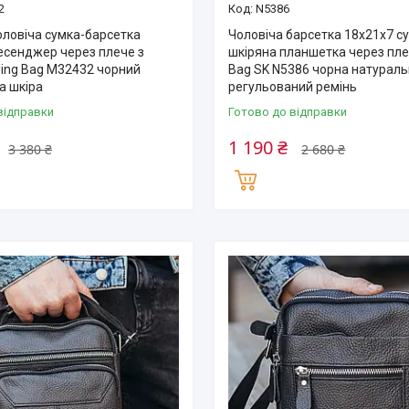
2
N5386
оловіча сумка-барсетка
Чоловіча барсетка 18х21х7 с
есенджер через плече з
шкіряна планшетка через пле
ding Bag M32432 чорний
Bag SK N5386 чорна натураль
а шкіра
регульований ремінь
відправки
Готово до відправки
1 190 ₴
3 380 ₴
2 680 ₴