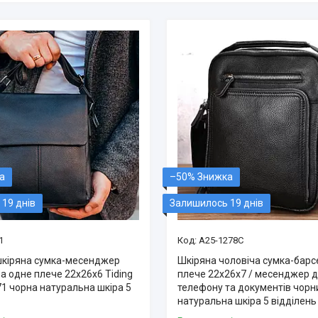
–50%
19 днів
Залишилось 19 днів
1
A25-1278C
шкіряна сумка-месенджер
Шкіряна чоловіча сумка-барс
а одне плече 22x26x6 Tiding
плече 22х26х7 / месенджер 
71 чорна натуральна шкіра 5
телефону та документів чорн
натуральна шкіра 5 відділень