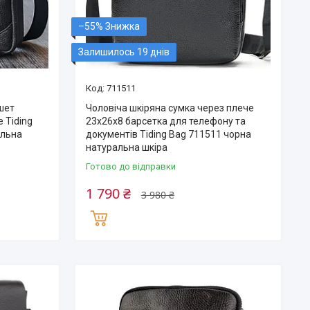
–55%
Залишилось 19 днів
711511
шет
Чоловіча шкіряна сумка через плече
 Tiding
23х26х8 барсетка для телефону та
альна
документів Tiding Bag 711511 чорна
натуральна шкіра
Готово до відправки
1 790 ₴
3 980 ₴