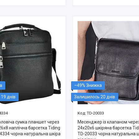
–49%
19 днів
Залишилось 20 днів
4334
TD-20033
оловіча сумка планшет через
Месенджер із клапаном чере
6х8 наплічна барсетка Tiding
24х20х6 шкіряна барсетка Tid
4334 чорна натуральна шкіра
TD-20033 чорна натуральна ш