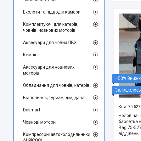
Ехолоти та підводні камери
Комплектуючі для катерів,
човнів, човнових моторів
Аксесуари для човна ПВХ
Кемпінг
Аксесуари для човнових
моторів
–53%
Обладнання для човнів, катерів
Залишилось 
Відпочинок, туризм, дім, дача
75-527
Dasmart
Чоловіча 
барсетка н
Човнові мотори
Bag 75-52
відділень
Компресорні автохолодильники
ALPICOOL