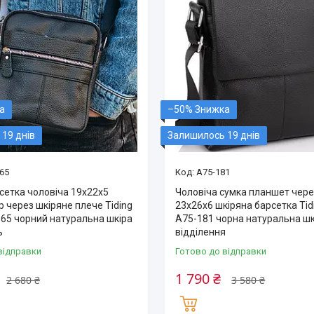
–50%
19 днів
Залишилось 19 днів
65
A75-181
сетка чоловіча 19х22х5
Чоловіча сумка планшет чере
 через шкіряне плече Tiding
23х26х6 шкіряна барсетка Tid
65 чорний натуральна шкіра
A75-181 чорна натуральна шк
ь
відділення
відправки
Готово до відправки
1 790 ₴
2 680 ₴
3 580 ₴