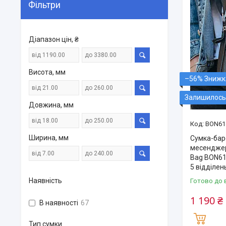
Фільтри
Діапазон цін, ₴
Висота, мм
–56%
Залишилось 
Довжина, мм
BON61
Ширина, мм
Сумка-бар
месенджер
Bag BON61
5 відділен
Наявність
Готово до 
1 190 ₴
В наявності
67
Тип сумки