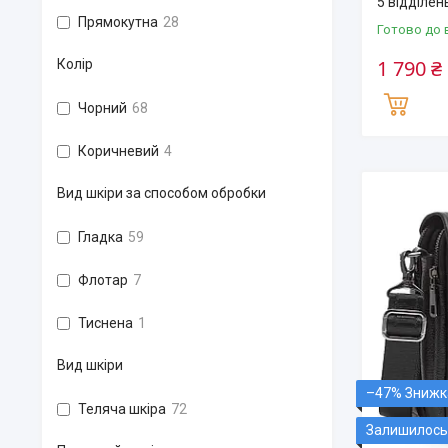
5 відділен
Прямокутна
28
Готово до 
1 790 ₴
Колір
Чорний
68
Коричневий
4
Вид шкіри за способом обробки
Гладка
59
Флотар
7
Тиснена
1
Вид шкіри
–47%
Теляча шкіра
72
Залишилось 