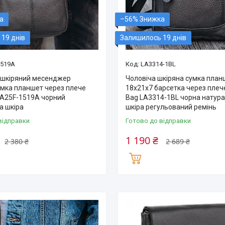
–56%
19 днів
Залишилось 19 днів
1519A
LA3314-1BL
 шкіряний месенджер
Чоловіча шкіряна сумка план
умка планшет через плече
18х21х7 барсетка через плече
g A25F-1519A чорний
Bag LA3314-1BL чорна натур
а шкіра
шкіра регульований ремінь
відправки
Готово до відправки
1 190 ₴
2 380 ₴
2 689 ₴