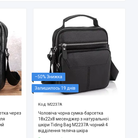
–50%
Залишилось 19 днів
M2237A
етка через
Чоловіча чорна сумка-барсетка
для
18x22x8 месенджер з натуральної
ий
шкіри Tiding Bag M2237A чорний 4
відділення теляча шкіра