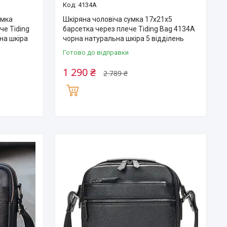
4134A
умка
Шкіряна чоловіча сумка 17х21х5
че Tiding
барсетка через плече Tiding Bag 4134A
на шкіра
чорна натуральна шкіра 5 відділень
Готово до відправки
1 290 ₴
2 789 ₴