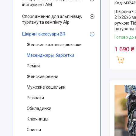
M3243
інструмент AM
Шкіряна ч
Спорядження для альпінізму,
21х26х6 м
туризму та кемпінгу Alp
ручкою Ti
натуральн
Шкіряні аксесуари BR
Готово до 
Женские кожаные рюкзаки
1 690 ₴
Месенджеры, барсетки
Ремни
Женские ремни
Мужские кошельки
Рюкзаки
Обкладинки
Ключницы
Слинги