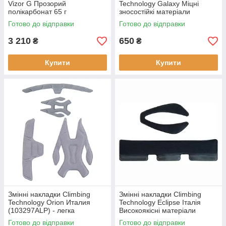
Vizor G Прозорий
Technology Galaxy Міцні
полікарбонат 65 г
зносостійкі матеріали
(103291ALP) для каски
(103294ALP) для альпінізму
Готово до відправки
Готово до відправки
легкий и ударостійкий
та скелелазання
3 210
650
₴
₴
Купити
Купити
Змінні накладки Climbing
Змінні накладки Climbing
Technology Orion Италия
Technology Eclipse Італія
(103297ALP) - легка
Високоякісні матеріали
установка високоякісні
(103299ALP) для альпіністів
Готово до відправки
Готово до відправки