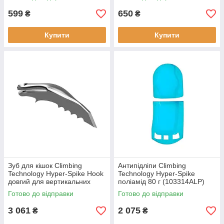
матеріали
та скалолазів
599
650
₴
₴
Купити
Купити
Зуб для кішок Climbing
Антипідліпи Climbing
Technology Hyper-Spike Hook
Technology Hyper-Spike
довгий для вертикальних
поліамід 80 г (103314ALP)
льодоспадів (103311ALP)
зносостійкі для альпінізму
Готово до відправки
Готово до відправки
чорний новий
3 061
2 075
₴
₴