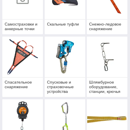
Самостраховки и
Скальные туфли
Снежно-ледовое
анкерные точки
снаряжение
Спасательное
Спусковые и
Шлямбурное
снаряжение
страховочные
оборудование,
устройства
станции, крючья