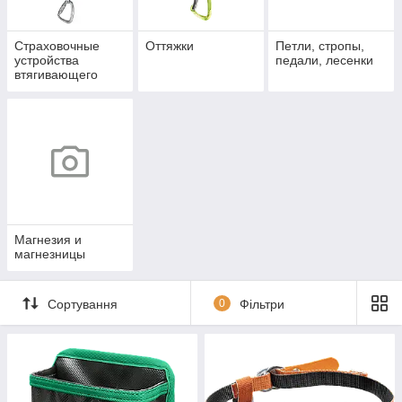
Страховочные
Оттяжки
Петли, стропы,
устройства
педали, лесенки
втягивающего
типа
Магнезия и
магнезницы
Сортування
0
Фільтри