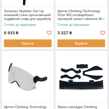
Затискач Skylotec Get Up
Щиток Climbing Technology
алюміній сталь ергономічний
Vizor WS полікарбонат
подвійний отвір для карабінів
прозорий захист обличчя 65 г
легкий і міцний
(103289ALP) для каски вага
Готово до відправки
Готово до відправки
65 г
6 933
3 227
₴
₴
Купити
Купити
Щиток Climbing Technology
Змінні накладки Climbing