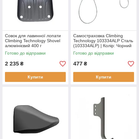
Совок для лавинної лопати
Самостраховка Climbing
Climbing Technology Shovel
Technology 103334ALP Сталь
алюмінієвий 400 г
(103334ALP) | Колір: Чорний
(103330ALP) Новий сірий
Стан: Новий
Готово до відправки
Готово до відправки
2 235
477
₴
₴
Купити
Купити