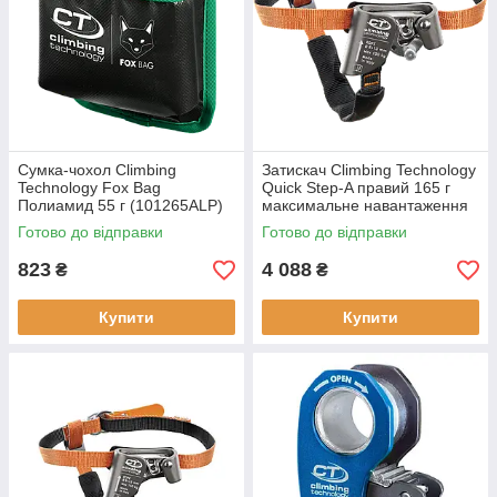
Сумка-чохол Climbing
Затискач Climbing Technology
Technology Fox Bag
Quick Step-A правий 165 г
Полиамид 55 г (101265ALP)
максимальне навантаження
Влагостойкий легкий 55 г для
150 кг діаметр веревки 8-13
Готово до відправки
Готово до відправки
переноски оборудования
мм (101340ALP) Альпін
823
4 088
₴
₴
Купити
Купити