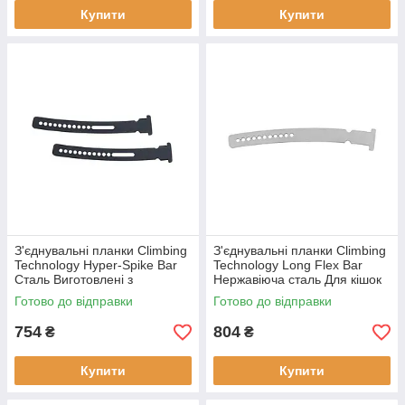
Купити
Купити
З'єднувальні планки Climbing
З'єднувальні планки Climbing
Technology Hyper-Spike Bar
Technology Long Flex Bar
Сталь Виготовлені з
Нержавіюча сталь Для кішок
фарбованої загартованої
до EU 50 / US 14
Готово до відправки
Готово до відправки
сталі (103315ALP) Новий
(103317ALP) Чорний
Чорни
754
804
₴
₴
Купити
Купити