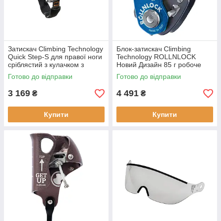
Затискач Climbing Technology
Блок-затискач Climbing
Quick Step-S для правої ноги
Technology ROLLNLOCK
сріблястий з кулачком з
Новий Дизайн 85 г робоче
нержавіючої сталі вага 155 г
навантаження 4 kN діаметр
Готово до відправки
Готово до відправки
для альпінізму
мотузки 8-13 мм (101445ALP)
легкий
3 169
4 491
₴
₴
Купити
Купити