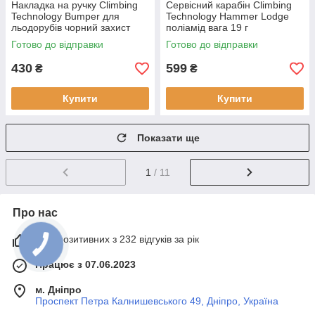
Накладка на ручку Climbing
Сервісний карабін Climbing
Technology Bumper для
Technology Hammer Lodge
льодорубів чорний захист
поліамід вага 19 г
пальців (103337ALP) новий
максимальне навантаження
Готово до відправки
Готово до відправки
матеріал пластмаса
5 кг (103339ALP) чорний
430
599
₴
₴
Купити
Купити
Показати ще
1
/ 11
Про нас
92% позитивних з 232 відгуків за рік
Працює з 07.06.2023
м. Дніпро
Проспект Петра Калнишевського 49, Дніпро, Україна