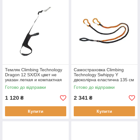
Темляк Climbing Technology
Самостраховка Climbing
Dragon 12 SX/DX цвет не
Technology Swhippy Y
указан легкая и компактная
двоколірна еластична 135 см
модель (103323ALP) с
82 г (103324ALP) для
Готово до відправки
Готово до відправки
регулюванням розміру
альпінізму та гірськолижного
спорту
1 120
2 341
₴
₴
Купити
Купити