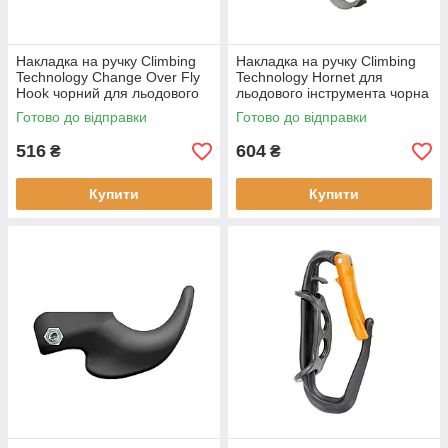
Накладка на ручку Climbing
Накладка на ручку Climbing
Technology Change Over Fly
Technology Hornet для
Hook чорний для льодового
льодового інструмента чорна
інструменту (103335ALP) -
довга з гачком (103336ALP)
Готово до відправки
Готово до відправки
новий пластмаса
новий чорний гумовий
516
604
₴
₴
Купити
Купити