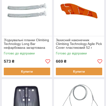
З'єднувальні планки Climbing
Захисний наконечник
Technology Long Bar
Climbing Technology Agile Pick
нефарбована загартована
Cover пластиковий 52 г
сталь для кішок до EU 50
(103329ALP) для альпінізму
Готово до відправки
Готово до відправки
(103328ALP) нові сірі
яскравий колір
регулюван
573
669
₴
₴
Купити
Купити