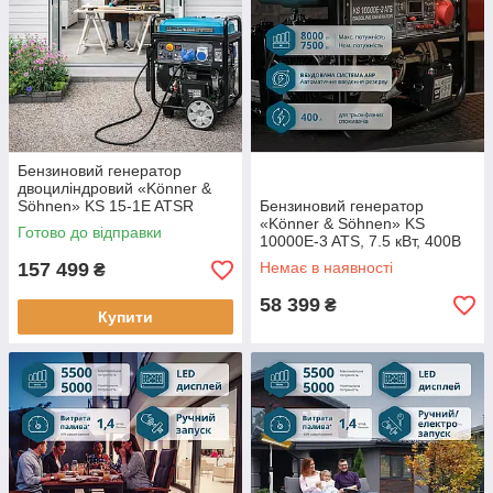
Бензиновий генератор
двоциліндровий «Könner &
Söhnen» KS 15-1E ATSR
Бензиновий генератор
«Könner & Söhnen» KS
Готово до відправки
10000E-3 ATS, 7.5 кВт, 400В
157 499
Немає в наявності
₴
58 399
₴
Купити