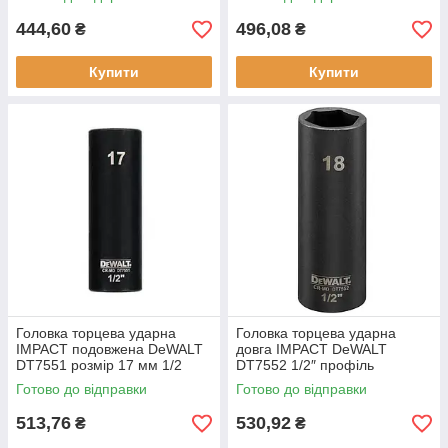
шестигранний профіль
шестигранний
444,60
496,08
₴
₴
Купити
Купити
Головка торцева ударна
Головка торцева ударна
IMPACT подовжена DeWALT
довга IMPACT DeWALT
DT7551 розмір 17 мм 1/2
DT7552 1/2″ профіль
дюйми довжина 78 мм серія
шестигранний момент 705
Готово до відправки
Готово до відправки
Extreme
Hm розмір 18 мм
513,76
530,92
₴
₴