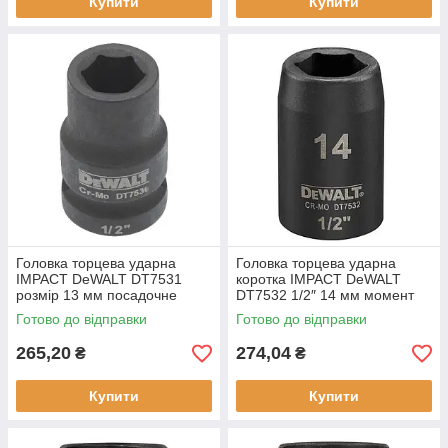
Купити
Купити
Головка торцева ударна
Головка торцева ударна
IMPACT DeWALT DT7531
коротка IMPACT DeWALT
розмір 13 мм посадочне
DT7532 1/2″ 14 мм момент
місце 1/2 дюйми тип: ударна
затягування 367 Hm
Готово до відправки
Готово до відправки
нове состояние
шестигранний профиль
265,20
274,04
₴
₴
Купити
Купити