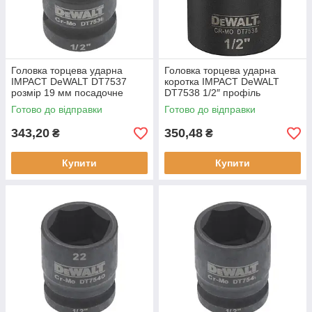
Головка торцева ударна
Головка торцева ударна
IMPACT DeWALT DT7537
коротка IMPACT DeWALT
розмір 19 мм посадочне
DT7538 1/2″ профіль
місце 1/2 дюйми
шестигранний момент
Готово до відправки
Готово до відправки
шестигранний профіль
затягування 741 Hm 20 мм
довговічна
343,20
350,48
₴
₴
Купити
Купити