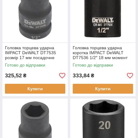
Головка торцева ударна
Головка торцева ударна
IMPACT DeWALT DT7535
коротка IMPACT DeWALT
розмір 17 мм посадочне
DT7536 1/2″ 18 мм момент
місце 1/2 дюйми профіль
затягування 705 Hm длина
Готово до відправки
Готово до відправки
шестигранник
38 мм серия Extreme
325,52
333,84
₴
₴
Купити
Купити