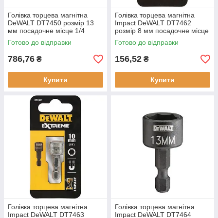
Голівка торцева магнітна
Голівка торцева магнітна
DeWALT DT7450 розмір 13
Impact DeWALT DT7462
мм посадочне місце 1/4
розмір 8 мм посадочне місце
дюйма довжина 75 мм нова 1
1/4 дюйма висота 35 мм
Готово до відправки
Готово до відправки
штука в упаковці
серія Extreme
786,76
156,52
₴
₴
Купити
Купити
Голівка торцева магнітна
Голівка торцева магнітна
Impact DeWALT DT7463
Impact DeWALT DT7464