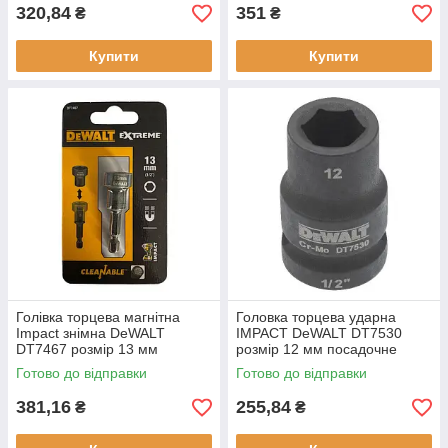
320,84
351
₴
₴
Купити
Купити
Голівка торцева магнітна
Головка торцева ударна
Impact знімна DeWALT
IMPACT DeWALT DT7530
DT7467 розмір 13 мм
розмір 12 мм посадочне
посадочне місце 1/4 дюйма
місце 1/2 дюйми тип
Готово до відправки
Готово до відправки
75 мм довжина
інструменту - торцева голівка
381,16
255,84
₴
₴