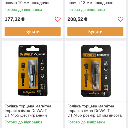
розмір 10 мм посадочне
розмір 13 мм посадочне
місце 1/4 дюйма висота 35
місце 1/4 дюйма штанга 35
Готово до відправки
Готово до відправки
мм
мм серія Extreme
177,32
208,52
₴
₴
Купити
Купити
Голівка торцева магнітна
Голівка торцева магнітна
Impact знімна DeWALT
Impact знімна DeWALT
DT7465 шестигранний
DT7466 розмір 10 мм висота
хвостовик 1/4 дюйма висота
75 мм для дрилів і
Готово до відправки
Готово до відправки
75 мм 8 мм
шуруповертов