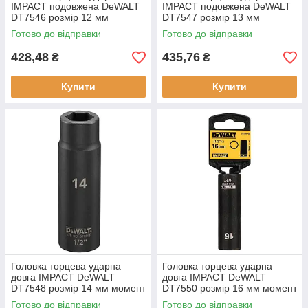
IMPACT подовжена DeWALT
IMPACT подовжена DeWALT
DT7546 розмір 12 мм
DT7547 розмір 13 мм
посадочне місце 1/2 дюйми
посадочне місце 1/2 дюйми
Готово до відправки
Готово до відправки
серія Extreme
шестигранний профіль
428,48
435,76
₴
₴
Купити
Купити
Головка торцева ударна
Головка торцева ударна
довга IMPACT DeWALT
довга IMPACT DeWALT
DT7548 розмір 14 мм момент
DT7550 розмір 16 мм момент
затягування 367 Hm
затягування 529 Hm тип 1/2"
Готово до відправки
Готово до відправки