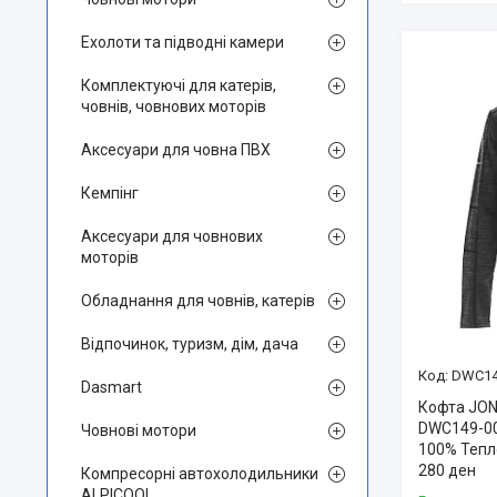
Ехолоти та підводні камери
Комплектуючі для катерів,
човнів, човнових моторів
Аксесуари для човна ПВХ
Кемпінг
Аксесуари для човнових
моторів
Обладнання для човнів, катерів
Відпочинок, туризм, дім, дача
DWC14
Dasmart
Кофта JON
DWC149-004
Човнові мотори
100% Тепл
280 ден
Компресорні автохолодильники
ALPICOOL