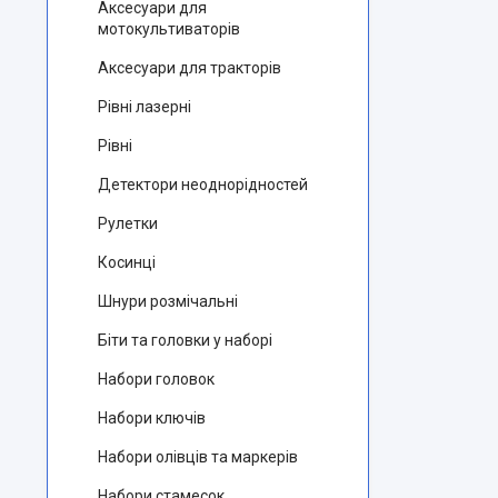
Аксесуари для
мотокультиваторів
Аксесуари для тракторів
Рівні лазерні
Рівні
Детектори неоднорідностей
Рулетки
Косинці
Шнури розмічальні
Біти та головки у наборі
Набори головок
Набори ключів
Набори олівців та маркерів
Набори стамесок