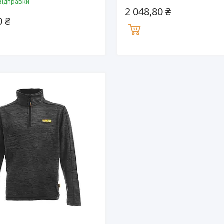
відправки
2 048,80 ₴
0 ₴