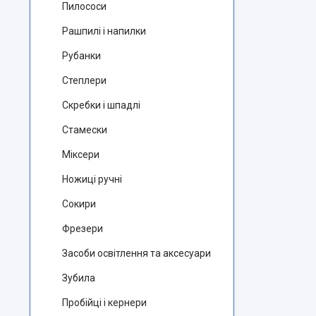
Пилососи
Рашпилі і напилки
Рубанки
Степлери
Скребки і шпадлі
Стамески
Міксери
Ножиці ручні
Сокири
Фрезери
Засоби освітлення та аксесуари
Зубила
Пробійці і кернери