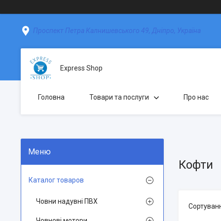
Проспект Петра Калнишевського 49, Дніпро, Україна
Express Shop
Головна
Товари та послуги
Про нас
Кофти
Каталог товаров
Човни надувні ПВХ
Човнові мотори