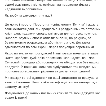
постійним клієнтам спеціальні знижки та акції. Наші товари
відомі відмінною якістю, оскільки ми працюємо тільки з
надійними виробниками.
Як зробити замовлення у нас?
Це легко і просто! Просто натисніть кнопку "Купити" і вкажіть
ваші контактні дані. Ми працюємо з роздрібними та оптовими
клієнтами, надаючи спеціальні умови для оптових покупок.
Виберіть зручний спосіб оплати: онлайн, на рахунок, за
безготівковим розрахунком або післяплатою. Доставка
здійснюється по всій Україні через популярні перевізники.
Якщо ви тут, то не прогадаєте! Наші товари полегшать ваше
життя, зроблять кулінарію приємною і заощадять ваш час.
Сучасний господар або господиня не обходяться без наших
продуктів. У наш час, коли все відбувається так швидко, ми
пропонуємо ефективні рішення за доступними цінами!
Ми завжди готові відповісти на ваші запитання та врахувати
ваші побажання. Пишіть або телефонуйте - ми завжди раді
вашому зв'язку!
Долучайтеся до наших постійних клієнтів та заощаджуйте час
разом із нами!