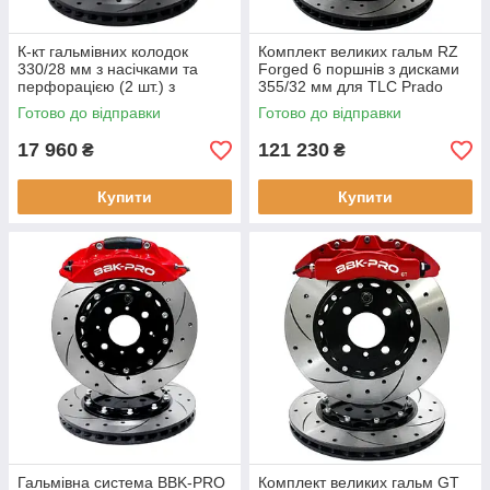
К-кт гальмівних колодок
Комплект великих гальм RZ
330/28 мм з насічками та
Forged 6 поршнів з дисками
перфорацією (2 шт.) з
355/32 мм для TLC Prado
монтажним комплектом
150
Готово до відправки
Готово до відправки
17 960
121 230
₴
₴
Купити
Купити
Гальмівна система BBK-PRO
Комплект великих гальм GT