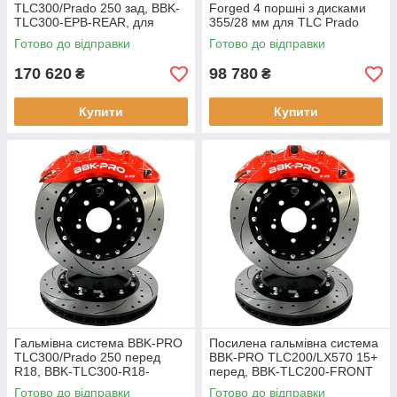
TLC300/Prado 250 зад, BBK-
Forged 4 поршні з дисками
TLC300-EPB-REAR, для
355/28 мм для TLC Prado
Toyota
150 задній
Готово до відправки
Готово до відправки
170 620
98 780
₴
₴
Купити
Купити
Гальмівна система BBK-PRO
Посилена гальмівна система
TLC300/Prado 250 перед
BBK-PRO TLC200/LX570 15+
R18, BBK-TLC300-R18-
перед, BBK-TLC200-FRONT
FRONT
Готово до відправки
Готово до відправки