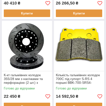
40 410
26 266,50
₴
₴
Купити
Купити
К-кт гальмівних колодок
Кількість гальмівних колодок
355/28 мм з насічками та
700С під супорт S-RS 4
перфорацією (2 шт.) з
поршні BBK-700-SRS4-
монтажним комплектом
BRAKE-PADS
Готово до відправки
Готово до відправки
22 450
14 592,50
₴
₴