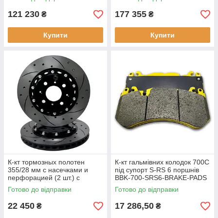
121 230
177 355
₴
₴
Купити
Купити
К-кт тормозных полотен
К-кт гальмівних колодок 700С
355/28 мм с насечками и
під супорт S-RS 6 поршнів
перфорацией (2 шт.) с
BBK-700-SRS6-BRAKE-PADS
монтажным комплектом
Готово до відправки
Готово до відправки
355/28-248-ROTOR-KIT
22 450
17 286,50
₴
₴