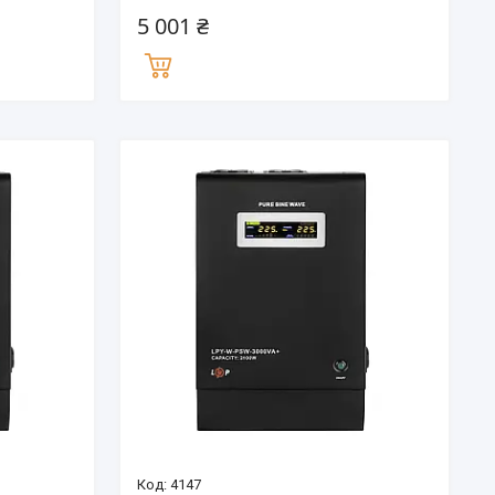
5 001 ₴
4147