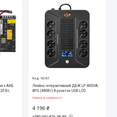
16161
ня з АКБ
Лінійно-інтерактивний ДБЖ LP-800VA-
20 Вт,
8PS (480Вт) 8 розеток USB LCD
Немає в наявності
4 196 ₴
+380 (95) 825-38-99