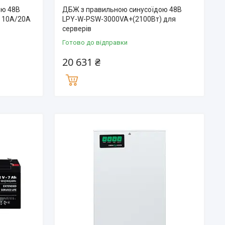
ою 48В
ДБЖ з правильною синусоїдою 48В
 10А/20А
LPY-W-PSW-3000VA+(2100Вт) для
серверів
Готово до відправки
20 631 ₴