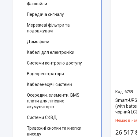
Фанкойли
Передача сигналу
Мережеві фільтри та
подовжувачі
Домофони
Кабелі для електроніки
Системи контролю доступу
Відеореєстратори
Кабеленесучі системи
6739
Осередки, елементи, BMS
Smart-UPS
плати для літієвих
(with batt
акумуляторів.
чорний LCD
Системи СКВД
Немає в на
Тривожні кнопки та кнопки
26 517 
виходу