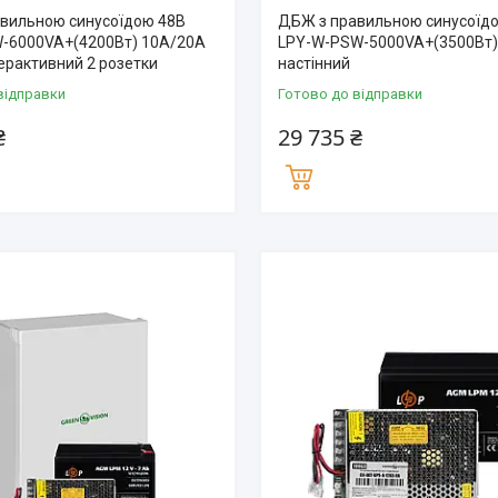
вильною синусоїдою 48В
ДБЖ з правильною синусоїд
-6000VA+(4200Вт) 10А/20А
LPY-W-PSW-5000VA+(3500Вт)
терактивний 2 розетки
настінний
відправки
Готово до відправки
₴
29 735 ₴