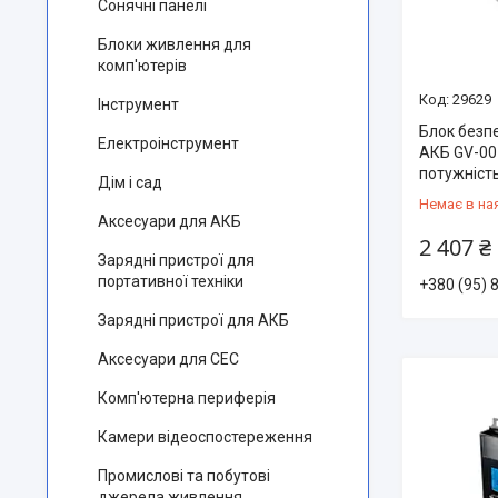
Сонячні панелі
Блоки живлення для
комп'ютерів
29629
Інструмент
Блок безпе
Електроінструмент
АКБ GV-00
потужність
Дім і сад
Немає в на
Аксесуари для АКБ
2 407 ₴
Зарядні пристрої для
портативної техніки
+380 (95) 
Зарядні пристрої для АКБ
Аксесуари для СЕС
Комп'ютерна периферія
Камери відеоспостереження
Промислові та побутові
джерела живлення