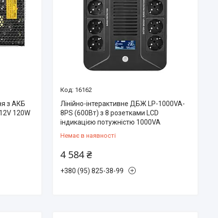
16162
ня з АКБ
Лінійно-інтерактивне ДБЖ LP-1000VA-
 12V 120W
8PS (600Вт) з 8 розетками LCD
індикацією потужністю 1000VA
Немає в наявності
4 584 ₴
+380 (95) 825-38-99