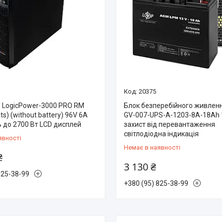
20375
 LogicPower-3000 PRO RM
Блок безперебійного живлен
ts) (without battery) 96V 6A
GV-007-UPS-A-1203-8A-18Ah
ь до 2700 Вт LCD дисплей
захист від перевантаження
світлодіодна індикація
явності
Немає в наявності
₴
3 130 ₴
825-38-99
+380 (95) 825-38-99