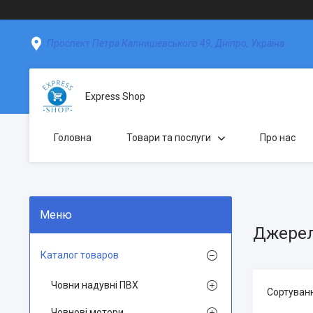
Проспект Петра Калнишевського 49, Дніпро, Україна
Express Shop
Головна
Товари та послуги
Про нас
Джерел
Каталог товаров
Човни надувні ПВХ
Човнові мотори