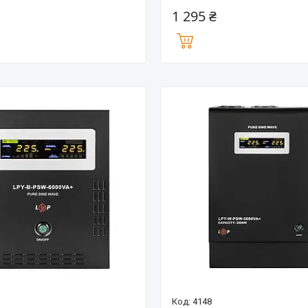
1 295 ₴
4148