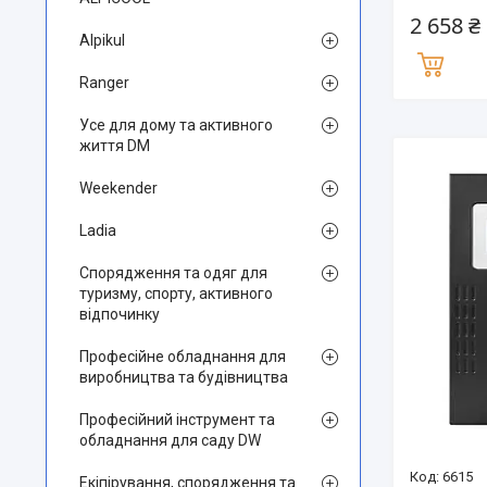
2 658 ₴
Alpikul
Ranger
Усе для дому та активного
життя DM
Weekender
Ladia
Спорядження та одяг для
туризму, спорту, активного
відпочинку
Професійне обладнання для
виробництва та будівництва
Професійний інструмент та
обладнання для саду DW
6615
Екіпірування, спорядження та