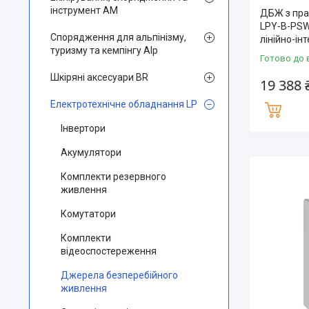
інструмент AM
ДБЖ з пра
LPY-B-PSW
Спорядження для альпінізму,
лінійно-ін
туризму та кемпінгу Alp
Готово до 
Шкіряні аксесуари BR
19 388 
Електротехнічне обладнання LP
Інвертори
Акумулятори
Комплекти резервного
живлення
Комутатори
Комплекти
відеоспостереження
Джерела безперебійного
живлення