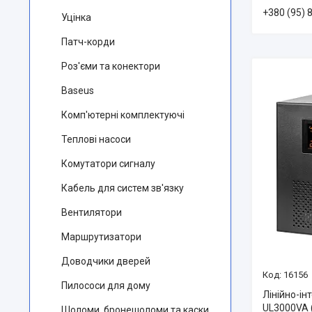
+380 (95) 
Уцінка
Патч-корди
Роз'єми та конектори
Baseus
Комп'ютерні комплектуючі
Теплові насоси
Комутатори сигналу
Кабель для систем зв'язку
Вентилятори
Маршрутизатори
Доводчики дверей
16156
Пилососи для дому
Лінійно-і
UL3000VA 
Шоломи, бронешоломи та каски