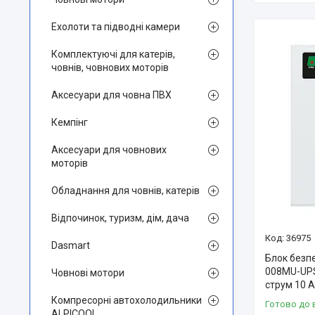
Ехолоти та підводні камери
Комплектуючі для катерів,
човнів, човнових моторів
Аксесуари для човна ПВХ
Кемпінг
Аксесуари для човнових
моторів
Обладнання для човнів, катерів
Відпочинок, туризм, дім, дача
36975
Dasmart
Блок безп
008MU-UP
Човнові мотори
струм 10 A
Компресорні автохолодильники
Готово до 
ALPICOOL