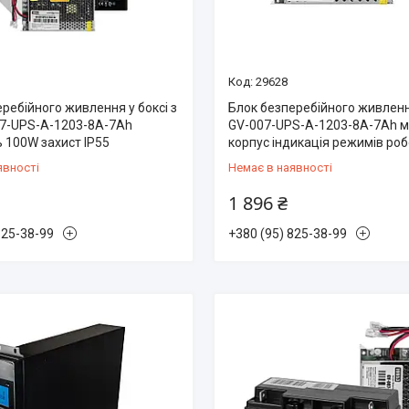
29628
ребійного живлення у боксі з
Блок безперебійного живлен
7-UPS-A-1203-8A-7Ah
GV-007-UPS-A-1203-8A-7Ah 
 100W захист IP55
корпус індикація режимів ро
явності
Немає в наявності
1 896 ₴
825-38-99
+380 (95) 825-38-99