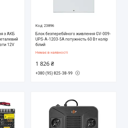
23896
ня з АКБ
Блок безперебійного живлення GV-009-
металевий
UPS-A-1203-5A потужність 60 Вт колір
боти 12V
білий
Немає в наявності
1 826 ₴
+380 (95) 825-38-99