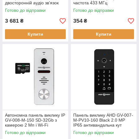
двосторонній аудіо зв'язок
частота 433 МГц
автономна відео панель
налаштування гучності різні
Готово до відправки
Готово до відправки
мелодії
3 681
354
₴
₴
Купити
Купити
Автономна панель виклику IP
Панель виклику AHD GV-007-
GV-008-M-150 SD-32Gb з
M-PV10-160 Black 2.0 MP
камерою 2 Мп і Wi-Fi
IP65 антивандальна кут
з'єднанням
огляду 160
Готово до відправки
Готово до відправки