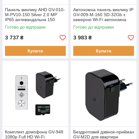
Панель виклику AHD GV-010-
Автономна панель виклику IP
M-PV10-150 Silver 2.0 MP
GV-009-M-160 SD-32Gb з
IP65 антивандальна 150
камерою Wi-Fi автономна
градусів обзору
робота без домофону
Готово до відправки
Готово до відправки
3 737
3 983
₴
₴
Купити
Купити
Комплект домофона GV-948
Бездротовий дзвінок-приймач
1080p Full HD Wi-Fi
GV-M2D для квартири