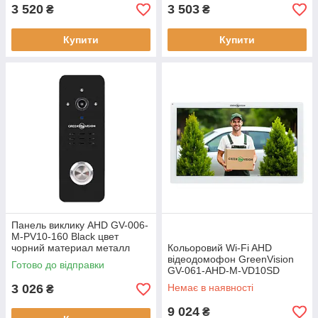
3 520
3 503
₴
₴
Купити
Купити
Панель виклику AHD GV-006-
M-PV10-160 Black цвет
чорний материал металл
Кольоровий Wi-Fi AHD
угол обзора 160
відеодомофон GreenVision
Готово до відправки
GV-061-AHD-M-VD10SD
Білий 10"
3 026
Немає в наявності
₴
9 024
₴