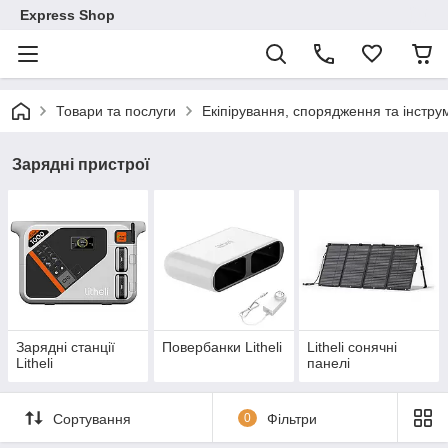
Express Shop
Товари та послуги
Екіпірування, спорядження та інстр
Зарядні пристрої
Зарядні станції
Повербанки Litheli
Litheli сонячні
Litheli
панелі
Сортування
0
Фільтри