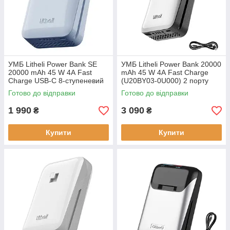
УМБ Litheli Power Bank SE
УМБ Litheli Power Bank 20000
20000 mAh 45 W 4А Fast
mAh 45 W 4А Fast Charge
Charge USB-C 8-ступеневий
(U20BY03-0U000) 2 порту
захист U20BY09-0U000 Li-Pol
USB-A та USB-C
Готово до відправки
Готово до відправки
батарея
1 990
3 090
₴
₴
Купити
Купити