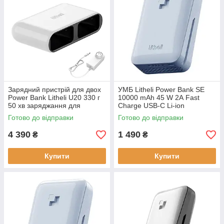
Зарядний пристрій для двох
УМБ Litheli Power Bank SE
Power Bank Litheli U20 330 г
10000 mAh 45 W 2А Fast
50 хв заряджання для
Charge USB-C Li-ion
електроніки розміри 20.3 х
(U20BY10-0U000) Чорний 12
Готово до відправки
Готово до відправки
11.9 х 5.25 см
міс гарантії
4 390
1 490
₴
₴
Купити
Купити