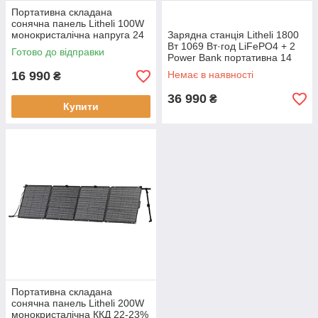
Портативна складана
сонячна панель Litheli 100W
монокристалічна напруга 24
Зарядна станція Litheli 1800
В ККД 22-23% вага 4.04 кг
Вт 1069 Вт·год LiFePO4 + 2
Готово до відправки
Power Bank портативна 14
портів (U20EH17-0U200)
16 990
Немає в наявності
₴
легка 14 кг
36 990
₴
Купити
Портативна складана
сонячна панель Litheli 200W
монокристалічна ККД 22-23%