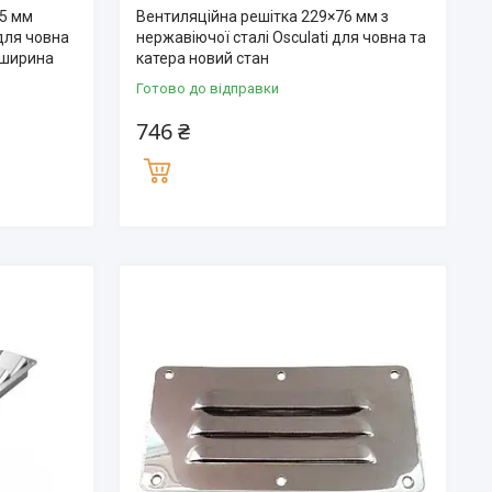
35 мм
Вентиляційна решітка 229×76 мм з
для човна
нержавіючої сталі Osculati для човна та
н ширина
катера новий стан
Готово до відправки
746 ₴