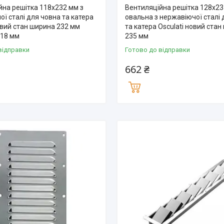
йна решітка 118х232 мм з
Вентиляційна решітка 128х2
ї сталі для човна та катера
овальна з нержавіючої сталі 
овий стан ширина 232 мм
та катера Osculati новий ста
18 мм
235 мм
відправки
Готово до відправки
662 ₴