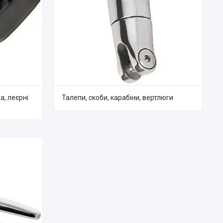
а, леєрні
Талепи, скоби, карабіни, вертлюги