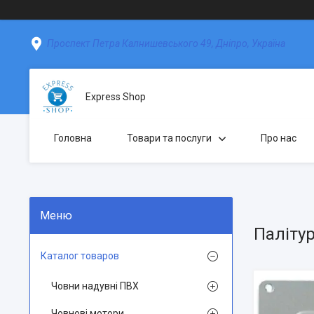
Проспект Петра Калнишевського 49, Дніпро, Україна
Express Shop
Головна
Товари та послуги
Про нас
Паліту
Каталог товаров
Човни надувні ПВХ
Човнові мотори