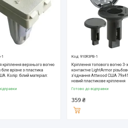
-1
910R3PB-1
я кріплення верхнього вогню
Кріплення топового вогню 3-
 біле врізне з пластика
контактне LightArmor різьбов
А. Колір: білий матеріал:
з'єднання Attwood США 79x4
новий пластикове кріплення
відправки
Готово до відправки
359 ₴