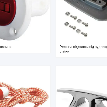
рловини
Релінги, підставки під вудлищ
стійки