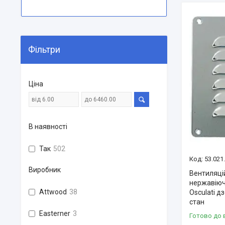
Фільтри
Ціна
В наявності
Так
502
53.021
Виробник
Вентиляці
нержавіючо
Attwood
38
Osculati д
стан
Easterner
3
Готово до 