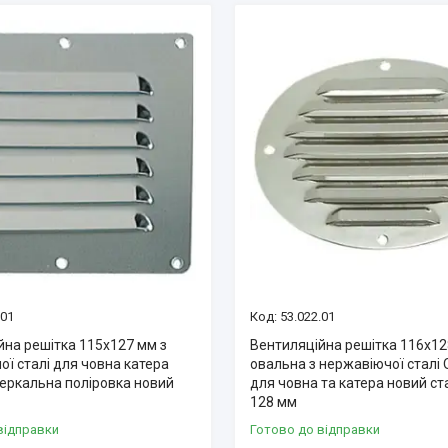
.01
53.022.01
йна решітка 115х127 мм з
Вентиляційна решітка 116х1
ї сталі для човна катера
овальна з нержавіючої сталі O
зеркальна поліровка новий
для човна та катера новий с
128 мм
відправки
Готово до відправки