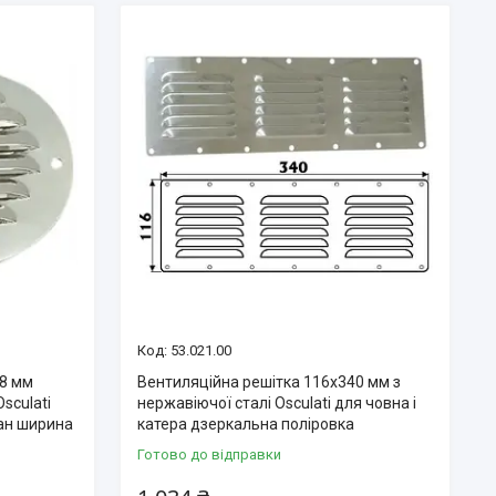
53.021.00
28 мм
Вентиляційна решітка 116х340 мм з
sculati
нержавіючої сталі Osculati для човна і
тан ширина
катера дзеркальна поліровка
Готово до відправки