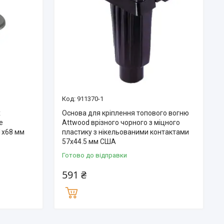
911370-1
х
Основа для кріплення топового вогню
е
Attwood врізного чорного з міцного
1x68 мм
пластику з нікельованими контактами
57x44.5 мм США
Готово до відправки
591 ₴