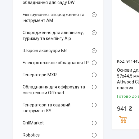
обладнання для саду DW
Екіпірування, спорядження та
інструмент AM
Спорядження для альпінізму,
туризму та кемпінгу Alp
Шкіряні аксесуари BR
911445
Електротехнічне обладнання LP
Основи дл
Генератори MXR
57x44.5 мм
Attwood СШ
Обладнання для оффроуду та
пластик
спецтехніки Offroad
Готово до 
Генератори та садовий
941 ₴
інструмент KS
GrillMarket
Robotics