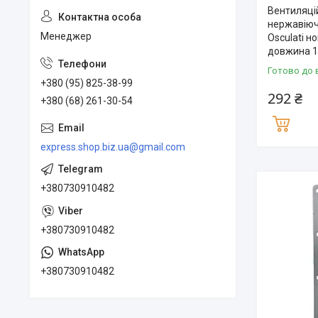
Вентиляці
нержавіючо
Менеджер
Osculati н
довжина 1
Готово до 
+380 (95) 825-38-99
292 ₴
+380 (68) 261-30-54
express.shop.biz.ua@gmail.com
+380730910482
+380730910482
+380730910482