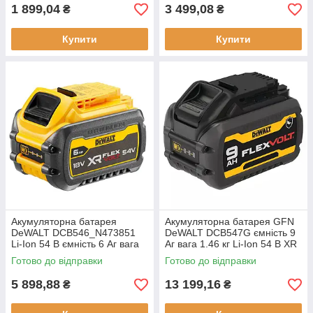
1 899,04
3 499,08
₴
₴
Купити
Купити
Акумуляторна батарея
Акумуляторна батарея GFN
DeWALT DCB546_N473851
DeWALT DCB547G ємність 9
Li-Ion 54 В ємність 6 Aг вага
Aг вага 1.46 кг Li-Ion 54 В XR
1.06 кг захисна кришка для
FLEXVOLT 75 хв зарядка
Готово до відправки
Готово до відправки
зберігання
5 898,88
13 199,16
₴
₴