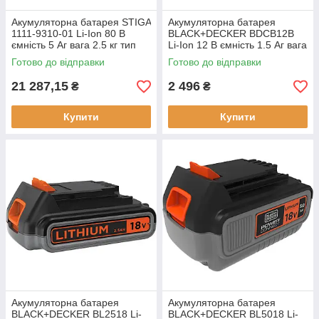
Акумуляторна батарея STIGA
Акумуляторна батарея
1111-9310-01 Li-Ion 80 В
BLACK+DECKER BDCB12B
ємність 5 Аг вага 2.5 кг тип
Li-Ion 12 В ємність 1.5 Aг вага
акумулятора Li-Ion
0.31 кг зарядний ток 2.4 A
Готово до відправки
Готово до відправки
21 287,15
2 496
₴
₴
Купити
Купити
Акумуляторна батарея
Акумуляторна батарея
BLACK+DECKER BL2518 Li-
BLACK+DECKER BL5018 Li-