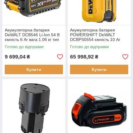
Акумуляторна батарея
Акумуляторна батарея
DeWALT DCB546 Li-Ion 54 В
POWERSHIFT DeWALT
ємність 6 Aг вага 1.06 кг тип
DCBPS0554 ємність 10 Аг
акумулятора Li-Ion
напруга 55.4 В вага 5.3 кг тип
Готово до відправки
Готово до відправки
Li-Ion
9 699,04
65 998,92
₴
₴
Купити
Купити