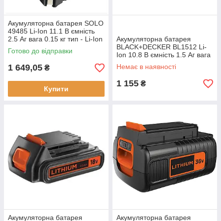
Акумуляторна батарея SOLO
49485 Li-Ion 11.1 В ємність
2.5 Aг вага 0.15 кг тип - Li-Ion
Акумуляторна батарея
час зарядки 50 хв
BLACK+DECKER BL1512 Li-
Готово до відправки
Ion 10.8 В ємність 1.5 Aг вага
0.26 кг компакта та надійна
1 649,05
Немає в наявності
₴
1 155
₴
Купити
Акумуляторна батарея
Акумуляторна батарея