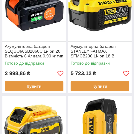
Акумуляторна батарея
Акумуляторна батарея
SEQUOIA SB2060C Li-Ion 20
STANLEY FATMAX
В ємність 6 Aг вага 0.90 кг тип
SFMCB206 Li-Ion 18 В
21700 для садової техніки
ємність 6 Аг вага 0.93 кг для
Готово до відправки
Готово до відправки
інструментів та садових робіт
2 998,86
5 723,12
₴
₴
Купити
Купити