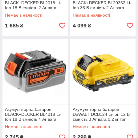
BLACK+DECKER BL2018 Li-
BLACK+DECKER BL20362 Li-
Ion 18 В ємність 2 Aг вага
Ion 36 В ємність 2 Aг вага
0.42 кг зарядка 40 хвилин
0.75 кг легка переноска
Немає в наявності
Немає в наявності
1 685
4 099
₴
₴
Акумуляторна батарея
Акумуляторна батарея
BLACK+DECKER BL4018 Li-
DeWALT DCB124 Li-Ion 12 В
Ion 18 В ємність 4 Aг вага
ємність 3 Аг вага 0.2 кг тип
0.69 кг тип Li-Ion
акумулятора Li-Ion
Немає в наявності
Немає в наявності
2 745
2 299
₴
₴