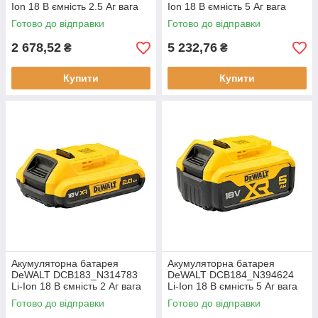
Ion 18 В ємність 2.5 Aг вага
Ion 18 В ємність 5 Aг вага
0.42 кг тип Li-Ion
0.72 кг легкая и долговечная
Готово до відправки
Готово до відправки
2 678,52
5 232,76
₴
₴
Купити
Купити
Акумуляторна батарея
Акумуляторна батарея
DeWALT DCB183_N314783
DeWALT DCB184_N394624
Li-Ion 18 В ємність 2 Aг вага
Li-Ion 18 В ємність 5 Aг вага
0.4 кг технологія XR Li-Ion
0.65 кг тип Li-Ion час зарядки
Готово до відправки
Готово до відправки
50 хв