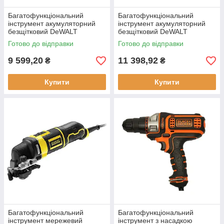
Багатофункціональний
Багатофункціональний
інструмент акумуляторний
інструмент акумуляторний
безщітковий DeWALT
безщітковий DeWALT
DCS353N 12V вага 0.84 кг
DCS353NT вага 0.84 кг 12V
Готово до відправки
Готово до відправки
частота коливань 0-18000
XR Li-lon безщітковий двигун
кол/хв
9 599,20
11 398,92
₴
₴
Купити
Купити
Багатофункціональний
Багатофункціональний
інструмент мережевий
інструмент з насадкою