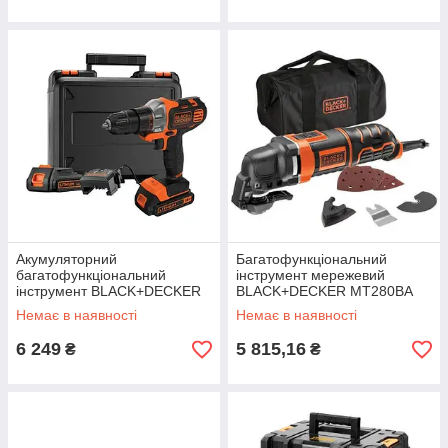
Акумуляторний
Багатофункціональний
багатофункціональний
інструмент мережевий
інструмент BLACK+DECKER
BLACK+DECKER MT280BA
MT218KB 18 В 1.5 Аг 20.9 Нм
споживана потужність 280 Вт
Немає в наявності
Немає в наявності
1.46 кг безщітковий двигун
вага 1.53 кг коливання
10000-22000 кол
6 249
5 815,16
₴
₴