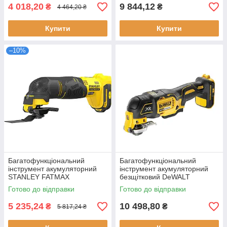
безщітковий двигун
акумулятора 2.0 Ач
4 018,20
9 844,12
₴
₴
4 464,20 ₴
Купити
Купити
–10%
Багатофункціональний
Багатофункціональний
інструмент акумуляторний
інструмент акумуляторний
STANLEY FATMAX
безщітковий DeWALT
SFMCE510B безщітковий
DCS355N вага 1.1 кг частота
Готово до відправки
Готово до відправки
двигун 18 В вага 0.89 кг
коливань 20000 об/хв Li-Ion
18V
5 235,24
10 498,80
₴
₴
5 817,24 ₴