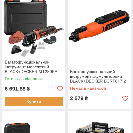
Багатофункціональний
інструмент мережевий
BLACK+DECKER MT280KA
Багатофункціональний
280 Вт
інструмент акумуляторний
Готово до відправки
BLACK+DECKER BCRT8I 7.2
В вага 0.622 кг 3500-29500
6 691,88
Немає в наявності
₴
об/хв
2 579
₴
Купити