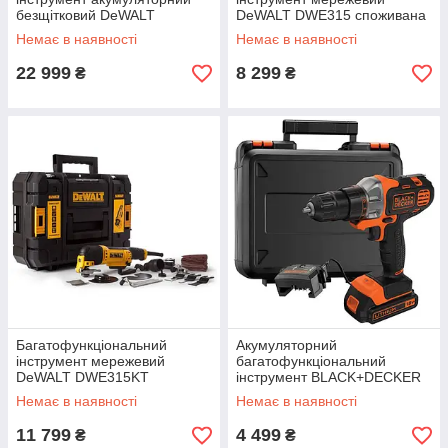
безщітковий DeWALT
DeWALT DWE315 споживана
DCS356P2 18V вага 1.1 кг
потужність 300 Вт вага 1.5 кг
Немає в наявності
Немає в наявності
безключова зміна аксесуарів
частота коливань 0 - 22000
кол/хв
22 999
8 299
₴
₴
Багатофункціональний
Акумуляторний
інструмент мережевий
багатофункціональний
DeWALT DWE315KT
інструмент BLACK+DECKER
споживана потужність 300 Вт
MT218K 18 В 1.5 Аг 20.9 Нм
Немає в наявності
Немає в наявності
вага 1.5 кг частота коливань
1.46 кг Li-Ion 150 Вт
22000 хв.
11 799
4 499
₴
₴