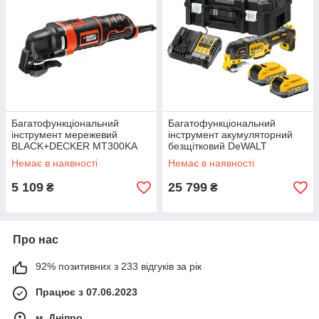
Багатофункціональний
Багатофункціональний
інструмент мережевий
інструмент акумуляторний
BLACK+DECKER MT300KA
безщітковий DeWALT
споживана потужність 300 Вт
DCS356S2T ємність
Немає в наявності
Немає в наявності
вага 1.53 кг гарантія 2 роки
акумулятора 3.5 Аг 18 В
легка вага 1.1 кг
5 109
25 799
₴
₴
Про нас
92% позитивних з 233 відгуків за рік
Працює з 07.06.2023
м. Дніпро