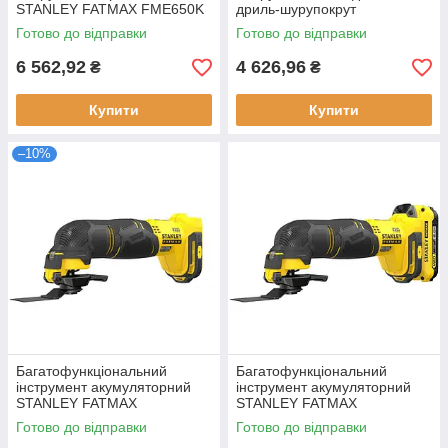
STANLEY FATMAX FME650K
дриль-шурупокрут
потужність 300 Вт вага 4.55 кг
BLACK+DECKER MT350K
Готово до відправки
Готово до відправки
довжина кабелю 4 м
потужність 300 Вт вага 1.6 кг
швидкість 700 об/хв
6 562,92
4 626,96
₴
₴
Купити
Купити
–10%
Багатофункціональний
Багатофункціональний
інструмент акумуляторний
інструмент акумуляторний
STANLEY FATMAX
STANLEY FATMAX
SFMCE500B вага 1.4 кг
SFMCE500D2K 18 В вага
Готово до відправки
Готово до відправки
напруга акумулятора 18 В
1.40 кг Li-Ion V20 2