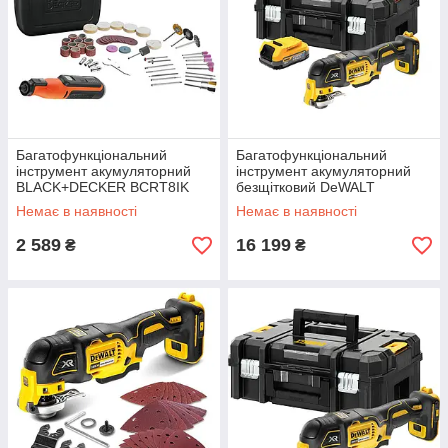
Багатофункціональний
Багатофункціональний
інструмент акумуляторний
інструмент акумуляторний
BLACK+DECKER BCRT8IK
безщітковий DeWALT
7.2 В 53 аксесуари вага 0.38
DCS356E1T потужність 18 В
Немає в наявності
Немає в наявності
кг 29500 об/хв 1.5 Ач
вага 1.1 кг
2 589
16 199
₴
₴