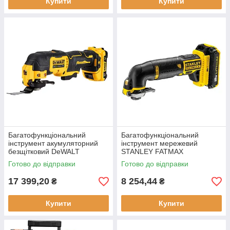
Купити
Купити
Багатофункціональний
Багатофункціональний
інструмент акумуляторний
інструмент мережевий
безщітковий DeWALT
STANLEY FATMAX
DCS353D2 12V 2 Аг 0.84 кг.
FMC710D2 акумулятор 18V
Готово до відправки
Готово до відправки
Чорний новий живлення
Li-ion вага 1.4 кг ємність 2 Аг
акумулятором
19 аксесуарів
17 399,20
8 254,44
₴
₴
Купити
Купити