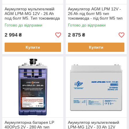
Акумулятор мультигелевій
Акумулятор AGM LPM 12V -
AGM LPM-MG 12V - 26 Ah
26 Ah під болт М5 тип
под болт М5. Тип токовивода
токовивода - під болт М5 тип
- під болт М5 вес - 7.54 кг
акумулятора - AGM
Готово до відправки
Готово до відправки
свинцево-кислотний
2 994
2 875
₴
₴
Купити
Купити
Акумуляторна батарея LP
Акумулятор мультигелевий
40OPzS 2V - 280 Ah тип
LPM-MG 12V - 33 Ah 12V