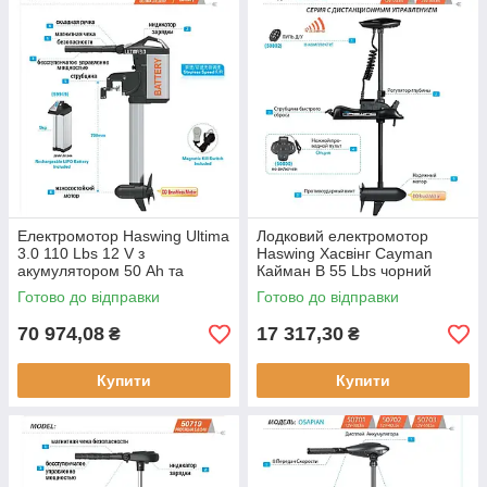
Електромотор Haswing Ultima
Лодковий електромотор
3.0 110 Lbs 12 V з
Haswing Хасвінг Cayman
акумулятором 50 Ah та
Кайман B 55 Lbs чорний
зарядним пристроєм для
електричний 660 Вт
Готово до відправки
Готово до відправки
човнів 1030 Вт
дистанційне управління 5
передач 12 В
70 974,08
17 317,30
₴
₴
Купити
Купити