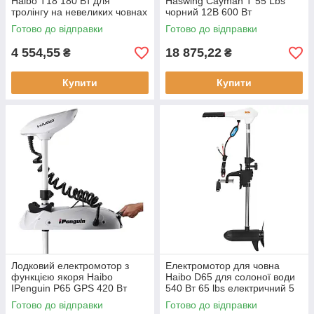
Haibo T18 180 Вт для
Haswing Cayman T 55 Lbs
тролінгу на невеликих човнах
чорний 12В 600 Вт
до 750 кг з складним
електричний 55 lbs
Готово до відправки
Готово до відправки
румпелем вага 2.3 кг
дистанційне управління 1000
мм
4 554,55
18 875,22
₴
₴
Купити
Купити
Лодковий електромотор з
Електромотор для човна
функцією якоря Haibo
Haibo D65 для солоної води
IPenguin P65 GPS 420 Вт
540 Вт 65 lbs електричний 5
електричний 65 lbs тяга 137
передач румпельний з
Готово до відправки
Готово до відправки
см дейдвуд
нержавіючої сталі 12V 100Ah