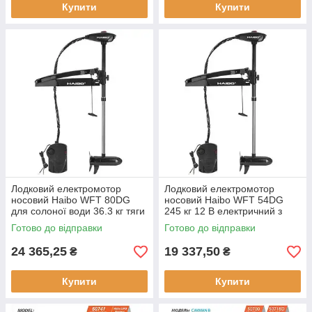
Купити
Купити
Лодковий електромотор
Лодковий електромотор
носовий Haibo WFT 80DG
носовий Haibo WFT 54DG
для солоної води 36.3 кг тяги
245 кг 12 В електричний з
24 В пульт ДУ для тролінгової
дистанційним керуванням
Готово до відправки
Готово до відправки
риболовлі 17 кг ваги
для солоних вод 16 кг
24 365,25
19 337,50
₴
₴
Купити
Купити