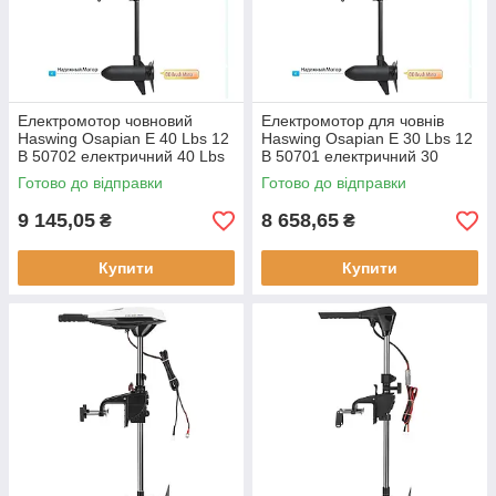
Електромотор човновий
Електромотор для човнів
Haswing Osapian E 40 Lbs 12
Haswing Osapian E 30 Lbs 12
В 50702 електричний 40 Lbs
В 50701 електричний 30
12 В 5 швидкостей вага 6.6 кг
фунтів 5 передач
Готово до відправки
Готово до відправки
телескопічний кермовий
важіль 6.6 кг
9 145,05
8 658,65
₴
₴
Купити
Купити