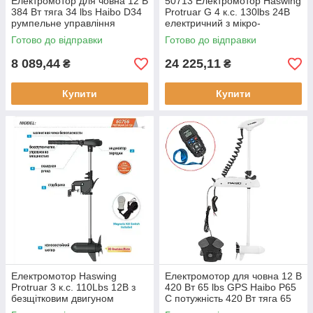
Електромотор для човна 12 В
50713 Електромотор Haswing
384 Вт тяга 34 lbs Haibo D34
Protruar G 4 к.с. 130lbs 24В
румпельне управління
електричний з мікро-
максимальні оберти 1800 об/
ступінчатою регулюванням
Готово до відправки
Готово до відправки
хв
швидкості та безпекою
8 089,44
24 225,11
₴
₴
Купити
Купити
Електромотор Haswing
Електромотор для човна 12 В
Protruar 3 к.с. 110Lbs 12В з
420 Вт 65 lbs GPS Haibo P65
безщітковим двигуном
C потужність 420 Вт тяга 65
регулюванням швидкості для
lbs