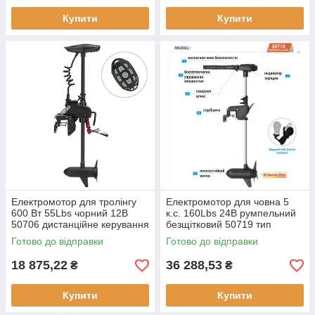
Купити
Купити
Електромотор для тролінгу
Електромотор для човна 5
600 Вт 55Lbs чорний 12В
к.с. 160Lbs 24В румпельний
50706 дистанційне керування
безщітковий 50719 тип
тягове зусилля 25 кг
електродвигуна - безщітковий
Готово до відправки
Готово до відправки
18 875,22
36 288,53
₴
₴
Купити
Купити