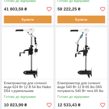
Готово до відправки
Готово до відправки
човнів 12В
41 803,58
58 222,25
₴
₴
Купити
Купити
Електромотор для солоної
Електромотор для соленої
води 624 Вт 12 В 54 lbs Haibo
води 540 Вт 12 В 65 lbs D65
D54 з румпельним
потужність 540 Вт тяга 65 lbs
управлінням новий
1650 об/хв
Готово до відправки
Готово до відправки
10 823,99
12 533,43
₴
₴