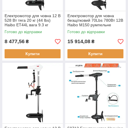
Електромотор для човна 12 В
Електромотор для човна
528 Вт тяга 20 кг (44 lbs)
безщітковий 70Lbs 780Вт 12В
Haibo ET44L вага 9.3 кг
Haibo M150 румпельне
оберти 1600 об/хв
управління легка установка
Готово до відправки
Готово до відправки
8 477,56
15 914,08
₴
₴
Купити
Купити