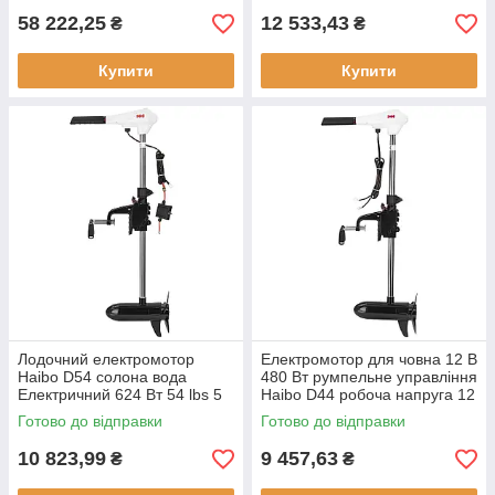
58 222,25
12 533,43
₴
₴
Купити
Купити
Лодочний електромотор
Електромотор для човна 12 В
Haibo D54 солона вода
480 Вт румпельне управління
Електричний 624 Вт 54 lbs 5
Haibo D44 робоча напруга 12
швидкостей румпельне
В тягове зусилля 20 кг
Готово до відправки
Готово до відправки
управління нержавіюча сталь
10.25 кг
10 823,99
9 457,63
₴
₴