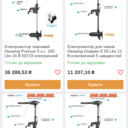
Електромотор човновий
Електромотор для човнів
Haswing Protruar 5 к.с. 160
Haswing Osapian E 55 Lbs 12
Lbs 24 В 50719 електричний
В електричний 5 швидкостей
мотор для великих човнів з
телескопічний кермовий
Готово до відправки
Готово до відправки
регулюванням швидкості
важіль 2 роки гарантії
36 288,53
11 207,10
₴
₴
Купити
Купити