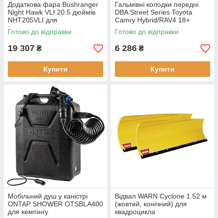
Додаткова фара Bushranger
Гальмівні колодки передні
Night Hawk VLI 20.5 дюймів
DBA Street Series Toyota
NHT205VLI для
Camry Hybrid/RAV4 18+
позашляховиків
DB2449SS
Готово до відправки
Готово до відправки
19 307
6 286
₴
₴
Купити
Купити
Мобільний душ у каністрі
Відвал WARN Cyclone 1.52 м
ONTAP SHOWER OTSBLA400
(жовтий, конічний) для
для кемпінгу
квадроцикла