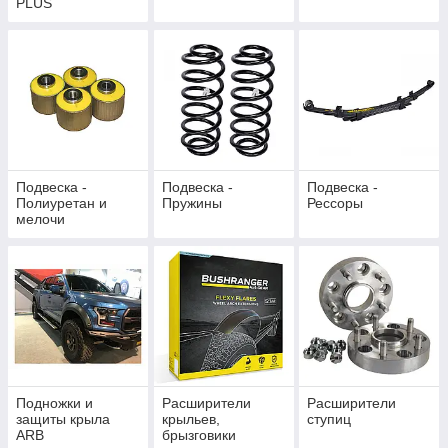
PLUS
Подвеска -
Подвеска -
Подвеска -
Полиуретан и
Пружины
Рессоры
мелочи
Подножки и
Расширители
Расширители
защиты крыла
крыльев,
ступиц
ARB
брызговики