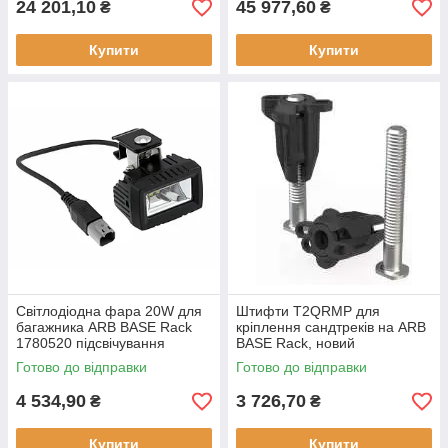
24 201,10
45 977,60
₴
₴
Купити
Купити
Світлодіодна фара 20W для
Штифти T2QRMP для
багажника ARB BASE Rack
кріплення сандтреків на ARB
1780520 підсвічування
BASE Rack, новий
Готово до відправки
Готово до відправки
4 534,90
3 726,70
₴
₴
Купити
Купити