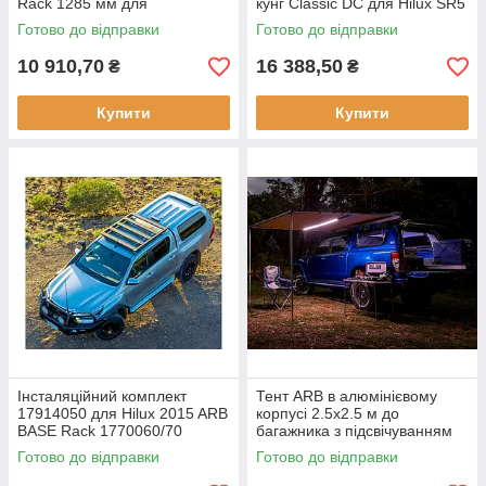
Rack 1285 мм для
кунг Classic DC для Hilux SR5
1770020/30/40
A deck/SR J deck 15+
Готово до відправки
Готово до відправки
10 910,70
16 388,50
₴
₴
Купити
Купити
Інсталяційний комплект
Тент ARB в алюмінієвому
17914050 для Hilux 2015 ARB
корпусі 2.5х2.5 м до
BASE Rack 1770060/70
багажника з підсвічуванням
814408
Готово до відправки
Готово до відправки