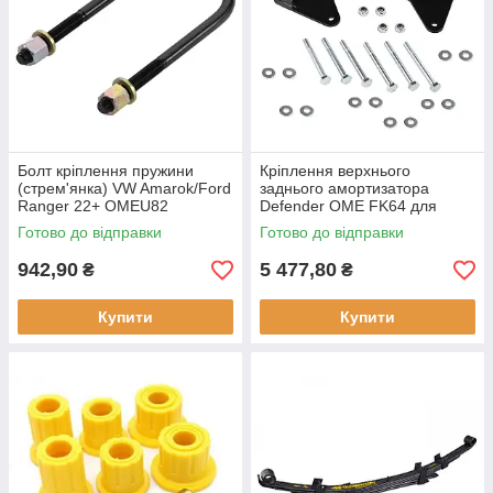
Болт кріплення пружини
Кріплення верхнього
(стрем'янка) VW Amarok/Ford
заднього амортизатора
Ranger 22+ OMEU82
Defender OME FK64 для
позашляховиків
Готово до відправки
Готово до відправки
942,90
5 477,80
₴
₴
Купити
Купити