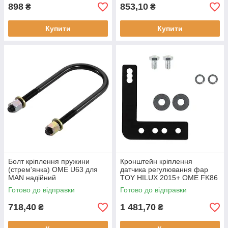
898
853,10
₴
₴
Купити
Купити
Болт кріплення пружини
Кронштейн кріплення
(стрем'янка) OME U63 для
датчика регулювання фар
MAN надійний
TOY HILUX 2015+ OME FK86
Готово до відправки
Готово до відправки
718,40
1 481,70
₴
₴