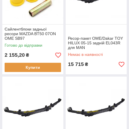
Сайлентблоки задньої
ресори MAZDA BT50 07ON
ОМЕ SB97
Ресор-пакет OME/Dakar TOY
HILUX 05-15 задній EL043R
Готово до відправки
для MAN
2 155,20
Немає в наявності
₴
15 715
₴
Купити