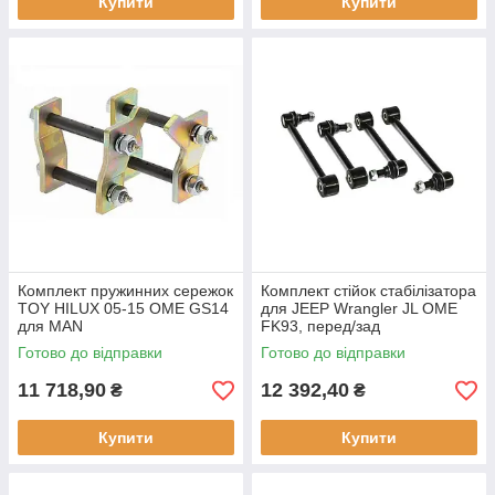
Купити
Купити
Комплект пружинних сережок
Комплект стійок стабілізатора
TOY HILUX 05-15 OME GS14
для JEEP Wrangler JL OME
для MAN
FK93, перед/зад
Готово до відправки
Готово до відправки
11 718,90
12 392,40
₴
₴
Купити
Купити