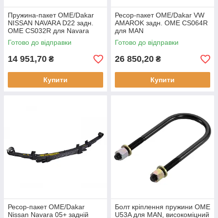
Пружина-пакет OME/Dakar
Ресор-пакет OME/Dakar VW
NISSAN NAVARA D22 задн.
AMAROK задн. OME CS064R
OME CS032R для Navara
для MAN
Готово до відправки
Готово до відправки
14 951,70
26 850,20
₴
₴
Купити
Купити
Ресор-пакет OME/Dakar
Болт кріплення пружини OME
Nissan Navara 05+ задній
U53A для MAN, високоміцний