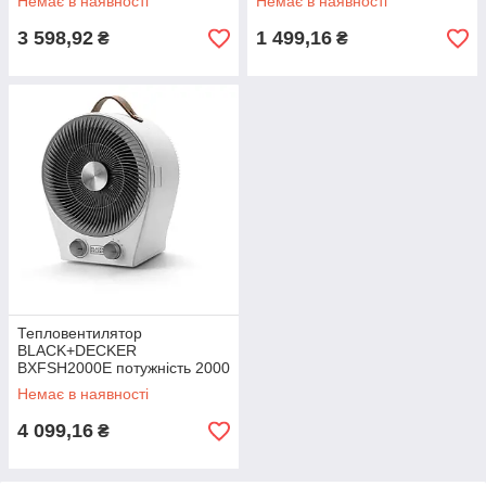
Немає в наявності
Немає в наявності
нагревательний елемент 2
уровень шума 55 дБ
режима робіт
3 598,92
1 499,16
₴
₴
Тепловентилятор
BLACK+DECKER
BXFSH2000E потужність 2000
Вт площа обігріву 20 м²
Немає в наявності
рівень шуму 56 дБ
4 099,16
₴