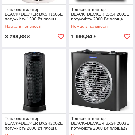
Тепловентилятор
Тепловентилятор
BLACK+DECKER BXSH1505E
BLACK+DECKER BXSH2001E
потужність 1500 Вт площа
потужність 2000 Вт площа
обігріву 15 м² електронне
обігріву 15 м² механічне
Немає в наявності
Немає в наявності
управління
управління уровень шума 50
дБ
3 298,88
1 698,84
₴
₴
Тепловентилятор
Тепловентилятор
BLACK+DECKER BXSH2002E
BLACK+DECKER BXSH2003E
потужність 2000 Вт площа
потужність 2000 Вт площадь
обігріву 20 м2 кераміческий
обогрева 15 м2 вес 1.01 кг