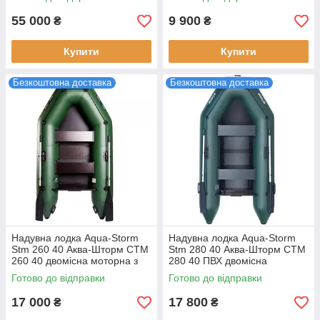
жорстким дном 745 кг
вага 17.5 кг
вантажоп
55 000
9 900
₴
₴
Купити
Купити
Безкоштовна доставка
Безкоштовна доставка
Надувна лодка Aqua-Storm
Надувна лодка Aqua-Storm
Stm 260 40 Аква-Шторм СТМ
Stm 280 40 Аква-Шторм СТМ
260 40 двомісна моторна з
280 40 ПВХ двомісна
сланями та привальним
моторна з транцем і
Готово до відправки
Готово до відправки
брусом ПВХ
привальним брусом 950 г/м²
10 л.с.
17 000
17 800
₴
₴