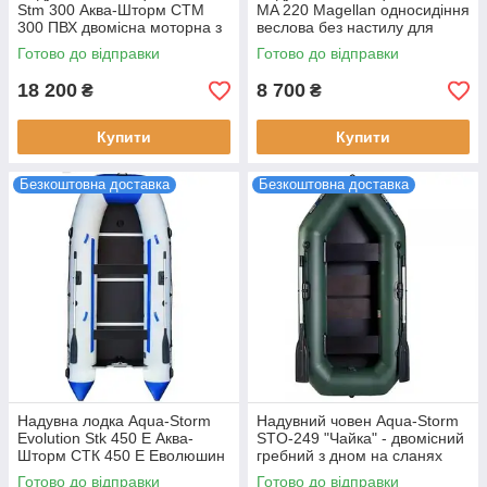
Stm 300 Аква-Шторм СТМ
MA 220 Magellan односидіння
300 ПВХ двомісна моторна з
веслова без настилу для
бортовим брусом колір сірий
риболовлі та відпочинку ПВХ
Готово до відправки
Готово до відправки
вага 31 кг
220 см
18 200
8 700
₴
₴
Купити
Купити
Безкоштовна доставка
Безкоштовна доставка
Надувна лодка Aqua-Storm
Надувний човен Aqua-Storm
Evolution Stk 450 Е Аква-
STO-249 "Чайка" - двомісний
Шторм СТК 450 Е Еволюшин
гребний з дном на сланях
6-місна моторна кіліва з
для риболовлі та відпочинку
Готово до відправки
Готово до відправки