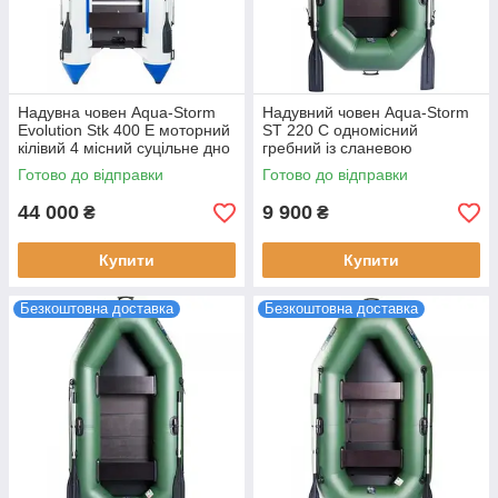
Надувна човен Aqua-Storm
Надувний човен Aqua-Storm
Evolution Stk 400 Е моторний
ST 220 C одномісний
кілівий 4 місний суцільне дно
гребний із сланевою
Аква-Шторм СТК 400 Е 730 кг
настилом ПВХ довжина 220
Готово до відправки
Готово до відправки
вантажопідйомніст
см вага 16.5 кг
44 000
9 900
₴
₴
Купити
Купити
Безкоштовна доставка
Безкоштовна доставка