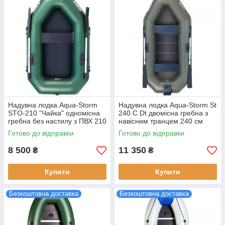
Надувна лодка Aqua-Storm
Надувна лодка Aqua-Storm St
STO-210 "Чайка" одномісна
240 C Dt двомісна гребна з
гребна без настилу з ПВХ 210
навісним транцем 240 см
см 120 см 150 кг вага 12.5 кг
довжини ПВХ дно з сланями
Готово до відправки
Готово до відправки
8 500
11 350
₴
₴
Купити
Купити
Безкоштовна доставка
Безкоштовна доставка