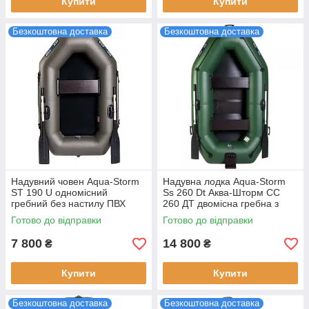
Купити
Купити
Безкоштовна доставка
Безкоштовна доставка
Надувний човен Aqua-Storm
Надувна лодка Aqua-Storm
ST 190 U одномісний
Ss 260 Dt Аква-Шторм СС
гребний без настилу ПВХ
260 ДТ двомісна гребна з
вагу 12 кг вантажопідйомність
навісним транцем ПВХ 950
Готово до відправки
Готово до відправки
110 кг
гр/м²
7 800
14 800
₴
₴
Купити
Купити
Безкоштовна доставка
Безкоштовна доставка