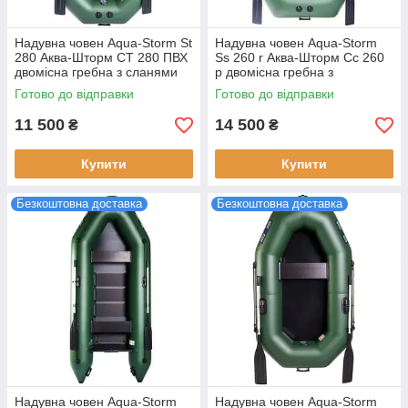
Надувна човен Aqua-Storm St
Надувна човен Aqua-Storm
280 Аква-Шторм СТ 280 ПВХ
Ss 260 r Аква-Шторм Сс 260
двомісна гребна з сланями
р двомісна гребна з
230 кг вантажопідйомності 21
кріпленням під транець дно з
Готово до відправки
Готово до відправки
кг ваги
фанерною рейковою сланню
11 500
14 500
₴
₴
Купити
Купити
Безкоштовна доставка
Безкоштовна доставка
Надувна човен Aqua-Storm
Надувна човен Aqua-Storm