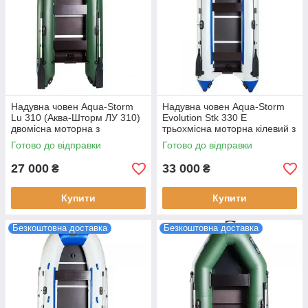
Надувна човен Aqua-Storm
Надувна човен Aqua-Storm
Lu 310 (Аква-Шторм ЛУ 310)
Evolution Stk 330 E
двомісна моторна з
трьохмісна моторна кілевий з
привальним брусом ПВХ
жорстким дном 2016 року
Готово до відправки
Готово до відправки
вантажопідйомність 360 кг
армований ПВХ
27 000
33 000
₴
₴
Купити
Купити
Безкоштовна доставка
Безкоштовна доставка