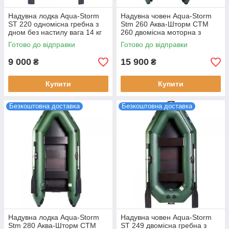
Надувна лодка Aqua-Storm
Надувна човен Aqua-Storm
ST 220 одномісна гребна з
Stm 260 Аква-Шторм СТМ
дном без настилу вага 14 кг
260 двомісна моторна з
матеріал ПВХ
транцем бортовим брусом та
Готово до відправки
Готово до відправки
ПВХ матеріалом
9 000
15 900
₴
₴
Купити
Купити
Безкоштовна доставка
Безкоштовна доставка
Надувна лодка Aqua-Storm
Надувна човен Aqua-Storm
Stm 280 Аква-Шторм СТМ
ST 249 двомісна гребна з