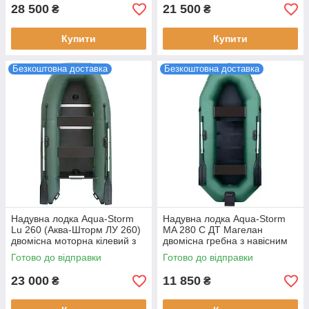
28 500
21 500
₴
₴
Купити
Купити
Безкоштовна доставка
Безкоштовна доставка
Надувна лодка Aqua-Storm
Надувна лодка Aqua-Storm
Lu 260 (Аква-Шторм ЛУ 260)
MA 280 C ДТ Магелан
двомісна моторна кілевий з
двомісна гребна з навісним
жорстким дном 240 кг
транцем вантажопідйомність
Готово до відправки
Готово до відправки
вантажопідйомності
850 кг довжина 280 см
23 000
11 850
₴
₴