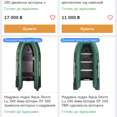
280 двомісна моторна з
кріпленням під навісний
транцем під мотор та з
транець дно з сланями ПВХ
Готово до відправки
Готово до відправки
привальним брусом
850 г/м²
17 000
11 000
₴
₴
Купити
Купити
Безкоштовна доставка
Безкоштовна доставка
Надувна лодка Aqua-Storm
Надувна лодка Aqua-Storm
Lu 340 Аква-Шторм ЛУ 340
Lu 240 Аква-Шторм ЛУ 240
тримісна моторна з надувним
ПВХ одномісна моторна
кілем ПВХ з бруса 420 кг
кілевий з жорстким дном і
Готово до відправки
Готово до відправки
вантажопідйомність
привальним брусом