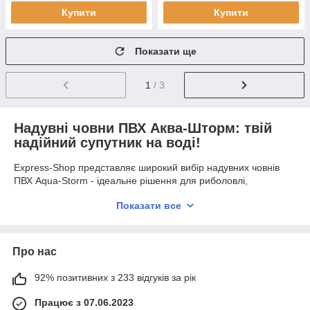
Купити
Купити
Показати ще
1
/ 3
Надувні човни ПВХ Аква-Шторм: твій
надійний супутник на воді!
Express-Shop представляє широкий вибір надувних човнів
ПВХ Aqua-Storm - ідеальне рішення для риболовлі,
полювання, активного відпочинку та туризму. Човни Аква-
Показати все
Шторм поєднують в собі високу якість, надійність, комфорт та
доступну ціну.
Чому варто обрати надувний човен Aqua-Storm?
Про нас
Висока якість матеріалів:
Човни виготовлені з
міцного армованого ПВХ, стійкого до проколів, порізів
92% позитивних з 233 відгуків за рік
та впливу ультрафіолету.
Надійність та безпека:
Багатокамерна конструкція
Працює з 07.06.2023