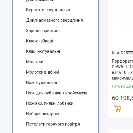
Верстати свердлильні
Дрилі алмазного свердління
Зарядні пристрої
Ключі гайкові
Кліщі нютувальні
D2577
Перфорат
Молотки
DeWALT D2
Молотки відбійні
вага 10.5 
максималь
Ножі будівельні
Готово до 
Ножі для рубанків та рейсмусів
60 198,
Ножівки, пилки, лобзики
Набори викруток
Пістолети гарячого повітря