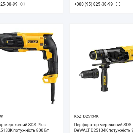
825-38-99
+380 (95) 825-38-99
3K
D25134K
р мережевий SDS-Plus
Перфоратор мережевий SDS-
5133K потужність 800 Вт
DeWALT D25134K потужність 