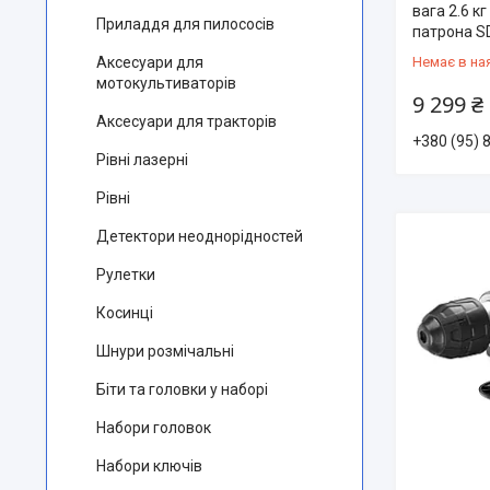
вага 2.6 к
Приладдя для пилососів
патрона S
Немає в на
Аксесуари для
мотокультиваторів
9 299 ₴
Аксесуари для тракторів
+380 (95) 
Рівні лазерні
Рівні
Детектори неоднорідностей
Рулетки
Косинці
Шнури розмічальні
Біти та головки у наборі
Набори головок
Набори ключів