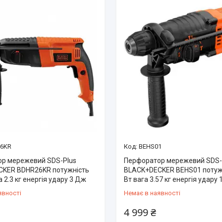
6KR
BEHS01
р мережевий SDS-Plus
Перфоратор мережевий SDS-
KER BDHR26KR потужність
BLACK+DECKER BEHS01 потуж
а 2.3 кг енергія удару 3 Дж
Вт вага 3.57 кг енергія удару 
явності
Немає в наявності
4 999 ₴