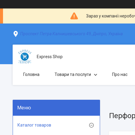
Зараз у компанії неробо
Проспект Петра Калнишевського 49, Дніпро, Україна
Express Shop
Головна
Товари та послуги
Про нас
Перфор
Каталог товаров