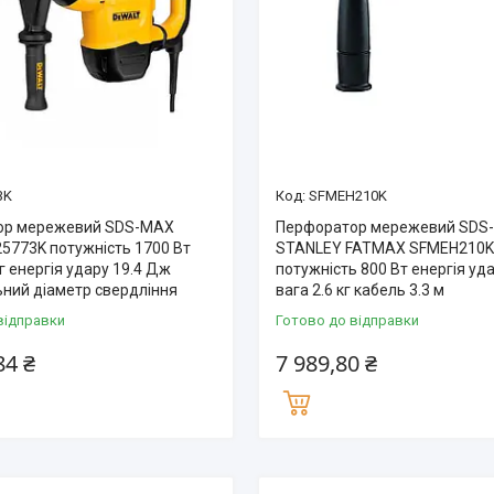
3K
SFMEH210K
ор мережевий SDS-MAX
Перфоратор мережевий SDS-
5773K потужність 1700 Вт
STANLEY FATMAX SFMEH210
кг енергія удару 19.4 Дж
потужність 800 Вт енергія уд
ний діаметр свердління
вага 2.6 кг кабель 3.3 м
відправки
Готово до відправки
84 ₴
7 989,80 ₴