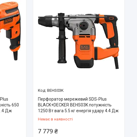
BEHS03K
Plus
Перфоратор мережевий SDS-Plus
ність 650
BLACK+DECKER BEHS03K потужність
1.4 Дж
1250 Вт вага 5.5 кг енергія удару 4.4 Дж
Немає в наявності
7 779 ₴