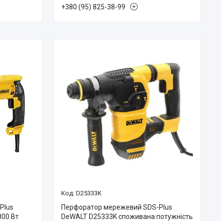
+380 (95) 825-38-99
D25333K
Plus
Перфоратор мережевий SDS-Plus
800 Вт
DeWALT D25333K споживана потужність