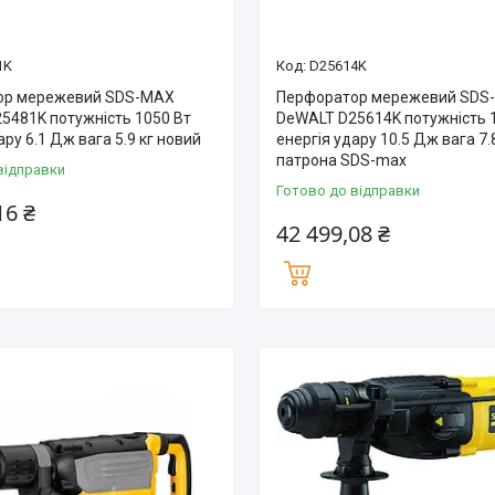
1K
D25614K
ор мережевий SDS-MAX
Перфоратор мережевий SDS
5481K потужність 1050 Вт
DeWALT D25614K потужність 
ару 6.1 Дж вага 5.9 кг новий
енергія удару 10.5 Дж вага 7.
патрона SDS-max
відправки
Готово до відправки
16 ₴
42 499,08 ₴