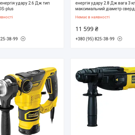
г енергія удару 2.6 Дж тип
енергія удару 2.8 Дж вага 3 к
DS-plus
максимальний діаметр сверд
явності
Немає в наявності
11 599 ₴
825-38-99
+380 (95) 825-38-99