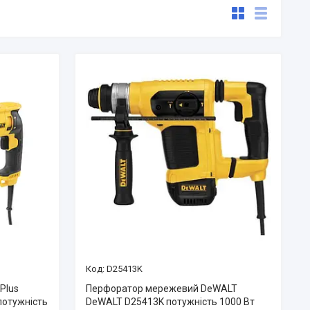
D25413K
Plus
Перфоратор мережевий DeWALT
потужність
DeWALT D25413K потужність 1000 Вт