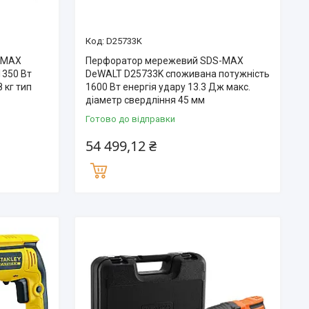
D25733K
-MAX
Перфоратор мережевий SDS-MAX
1350 Вт
DeWALT D25733K споживана потужність
8 кг тип
1600 Вт енергія удару 13.3 Дж макс.
діаметр свердління 45 мм
Готово до відправки
54 499,12 ₴