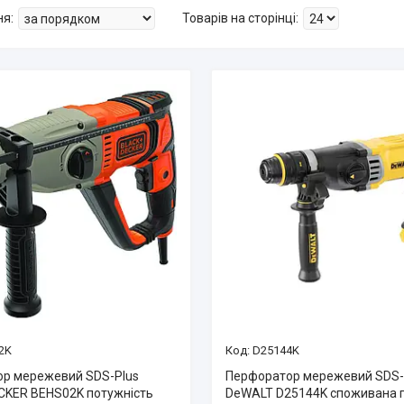
2K
D25144K
р мережевий SDS-Plus
Перфоратор мережевий SDS-
KER BEHS02K потужність
DeWALT D25144K споживана 