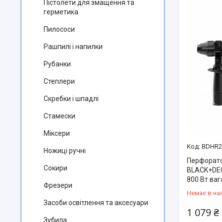
Пістолети для змащення та
герметика
Пилососи
Рашпилі і напилки
Рубанки
Степлери
Скребки і шпадлі
Стамески
Міксери
BDHR2
Ножиці ручні
Перфорато
Сокири
BLACK+DEC
800 Вт ваг
Фрезери
Немає в на
Засоби освітлення та аксесуари
1 079 ₴
Зубила