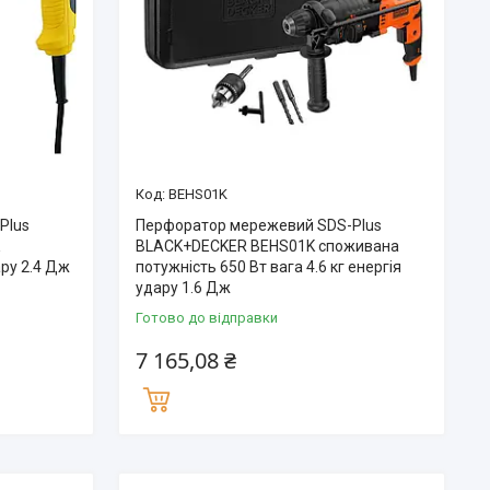
BEHS01K
Plus
Перфоратор мережевий SDS-Plus
K
BLACK+DECKER BEHS01K споживана
ару 2.4 Дж
потужність 650 Вт вага 4.6 кг енергія
удару 1.6 Дж
Готово до відправки
7 165,08 ₴