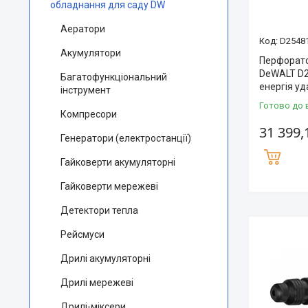
обладнання для саду DW
Аератори
D2548
Акумулятори
Перфорат
DeWALT D2
Багатофункціональний
енергія уд
інструмент
Готово до 
Компресори
31 399,
Генератори (електростанції)
Гайковерти акумуляторні
Гайковерти мережеві
Детектори тепла
Рейсмуси
Дрилі акумуляторні
Дрилі мережеві
Дрилі-міксери