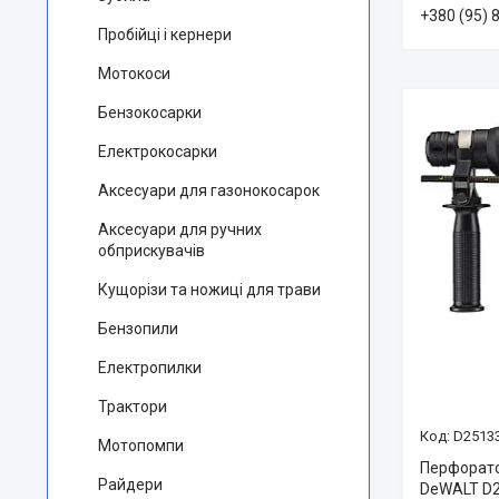
+380 (95) 
Пробійці і кернери
Мотокоси
Бензокосарки
Електрокосарки
Аксесуари для газонокосарок
Аксесуари для ручних
обприскувачів
Кущорізи та ножиці для трави
Бензопили
Електропилки
Трактори
D2513
Мотопомпи
Перфорато
Райдери
DeWALT D2