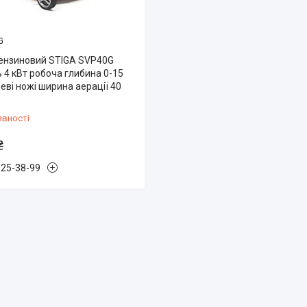
G
ензиновий STIGA SVP40G
 4 кВт робоча глибина 0-15
еві ножі ширина аерації 40
явності
₴
825-38-99