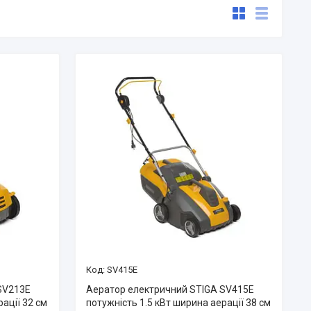
SV415E
SV213E
Аератор електричний STIGA SV415E
рації 32 см
потужність 1.5 кВт ширина аерації 38 см