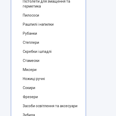
Пістолети для змащення та
герметика
Пилососи
Рашпилі і напилки
Рубанки
Степлери
Скребки і шпадлі
Стамески
Міксери
Ножиці ручні
Сокири
Фрезери
Засоби освітлення та аксесуари
Зубила