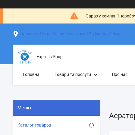
Зараз у компанії неробо
Проспект Петра Калнишевського 49, Дніпро, Україна
Express Shop
Головна
Товари та послуги
Про нас
Аерато
Каталог товаров