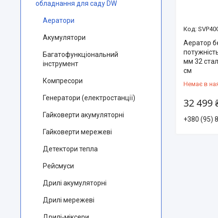
обладнання для саду DW
Аератори
SVP40
Акумулятори
Аератор б
потужність
Багатофункціональний
мм 32 стал
інструмент
см
Компресори
Немає в на
Генератори (електростанції)
32 499 
Гайковерти акумуляторні
+380 (95) 
Гайковерти мережеві
Детектори тепла
Рейсмуси
Дрилі акумуляторні
Дрилі мережеві
Дрилі-міксери