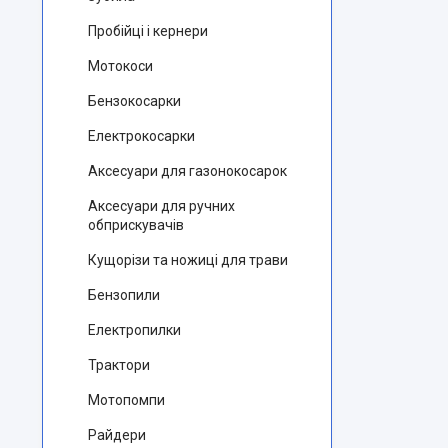
Пробійці і кернери
Мотокоси
Бензокосарки
Електрокосарки
Аксесуари для газонокосарок
Аксесуари для ручних
обприскувачів
Кущорізи та ножиці для трави
Бензопили
Електропилки
Трактори
Мотопомпи
Райдери