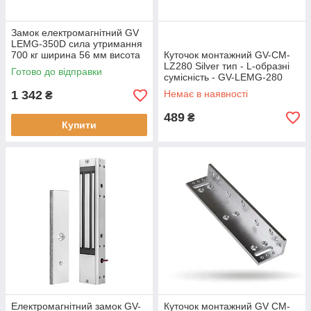
Замок електромагнітний GV
LEMG-350D сила утримання
700 кг ширина 56 мм висота
Куточок монтажний GV-CM-
29 мм
LZ280 Silver тип - L-образні
Готово до відправки
сумісність - GV-LEMG-280
матеріал - метал
1 342
Немає в наявності
₴
489
₴
Купити
Електромагнітний замок GV-
Куточок монтажний GV CM-