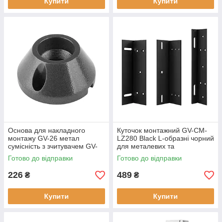
Купити
Купити
Основа для накладного
Куточок монтажний GV-CM-
монтажу GV-26 метал
LZ280 Black L-образні чорний
сумісність з зчитувачем GV-
для металевих та
iButton-WG26-EM
пластикових дверей
Готово до відправки
Готово до відправки
226
489
₴
₴
Купити
Купити