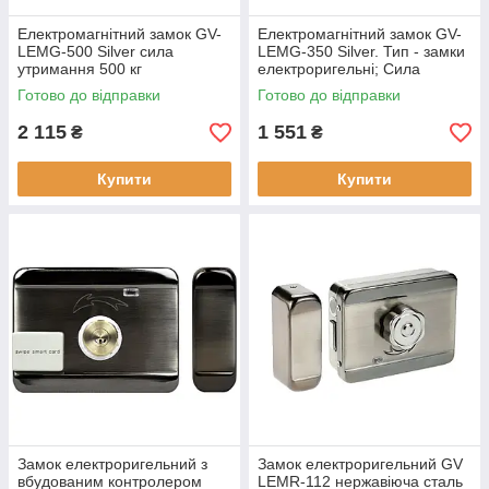
Електромагнітний замок GV-
Електромагнітний замок GV-
LEMG-500 Silver сила
LEMG-350 Silver. Тип - замки
утримання 500 кг
електроригельні; Сила
анодований алюміній
утримання 350 кг
Готово до відправки
Готово до відправки
2 115
1 551
₴
₴
Купити
Купити
Замок електроригельний з
Замок електроригельний GV
вбудованим контролером
LEMR-112 нержавіюча сталь