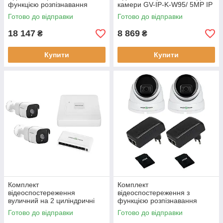
функцією розпізнавання
камери GV-IP-K-W95/ 5MP IP
автомобільних номерів на 2
5MP NVR 12/2000 112° угол
Готово до відправки
Готово до відправки
IP камери GV-801 2
обзора
мегапікселя
18 147
8 869
₴
₴
Купити
Купити
Комплект
Комплект
відеоспостереження
відеоспостереження з
вуличний на 2 циліндричні
функцією розпізнавання
камери GV-IP-K-W60/02 5MP
облич на 1 камеру GV-809
Готово до відправки
Готово до відправки
(Lite) для зовнішнього
5MP POE вбудована база