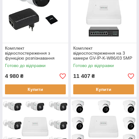
Комплект
Комплект
відеоспостереження з
відеоспостереження на 3
функцією розпізнавання
камери GV-IP-K-W86/03 5MP
облич на 1 камеру GV-811 IP
NVR 9 каналів
Готово до відправки
Готово до відправки
камера мережевий записувач
4 980
11 407
₴
₴
Купити
Купити