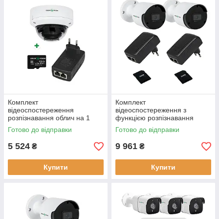
Комплект
Комплект
відеоспостереження
відеоспостереження з
розпізнавання облич на 1
функцією розпізнавання
камеру GV-808 IP камера
облич на 2 камери GV-812 IP-
Готово до відправки
Готово до відправки
роздільна здатність
камера 5MP POE
2592x1944
5 524
9 961
₴
₴
Купити
Купити