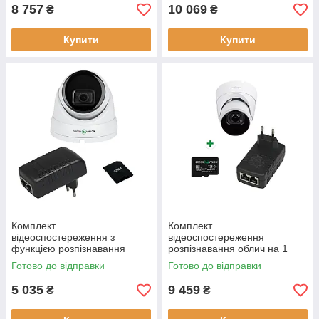
використання
даних
8 757
10 069
₴
₴
Купити
Купити
Комплект
Комплект
відеоспостереження з
відеоспостереження
функцією розпізнавання
розпізнавання облич на 1
облич на 1 камеру IP камера
камеру GV-807 IP камера
Готово до відправки
Готово до відправки
5MP POE SD-карта 128GB
5MP купольний корпус
5 035
9 459
₴
₴