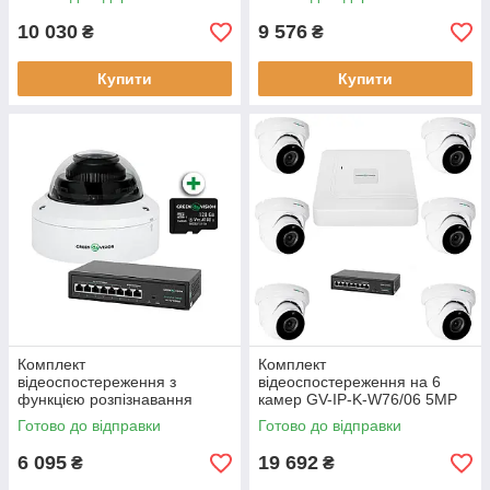
IP камеру GV-802
10 030
9 576
₴
₴
Купити
Купити
Комплект
Комплект
відеоспостереження з
відеоспостереження на 6
функцією розпізнавання
камер GV-IP-K-W76/06 5MP
облич на 1 IP камеру GV-804
для зовнішнього
Готово до відправки
Готово до відправки
спостереження
6 095
19 692
₴
₴