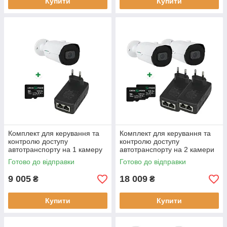
Купити
Купити
Комплект для керування та
Комплект для керування та
контролю доступу
контролю доступу
автотранспорту на 1 камеру
автотранспорту на 2 камери
GV-806 тип камери IP
GV-805 IP камера 5 МП
Готово до відправки
Готово до відправки
роздільна здатність
зовнішнє використання
2592x1944
9 005
18 009
₴
₴
Купити
Купити