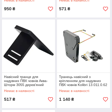
Немає в наявності
Немає в наявності
човнових моторів новий
кріплень для моторів новий
тип
950
571
₴
₴
Навісний транце для
Транець навісний з
надувних ПВХ човнів Аква-
кріпленням для надувних
Шторм 3055 дерев'яний
ПВХ човнів Kolibri 13.011.0.62
вологостійкий для
чорний оригінальний
Немає в наявності
Немає в наявності
встановлення моторів новий
пластиковий новий захист
човнів
517
1 140
₴
₴