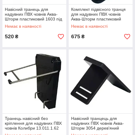
Навісний транець для
Комплект підвісного транця
надувних ПВХ човнів Аква-
для надувних ПВХ човнів
Шторм пластиковий 1603 під
Аква-Шторм пластиковий
мотори ідеальний для
1602 для моторів від 2.4 м
Немає в наявності
Немає в наявності
грибних моделей новий
включає леєродержателі та
ти
520
675
₴
₴
Транець навісний без
Навісний транцець для
кріплення для надувних ПВХ
надувних ПВХ човнів Аква-
човнів Колибри 13.011.1.62
Шторм 3054 дерев'яний
чорний для встановлення
водостійка фанера комплект