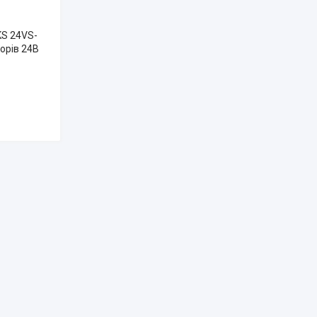
KS 24VS-
орів 24В