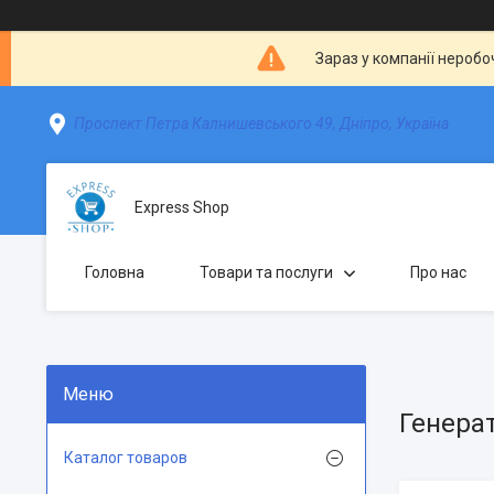
Зараз у компанії неробо
Проспект Петра Калнишевського 49, Дніпро, Україна
Express Shop
Головна
Товари та послуги
Про нас
Генерат
Каталог товаров