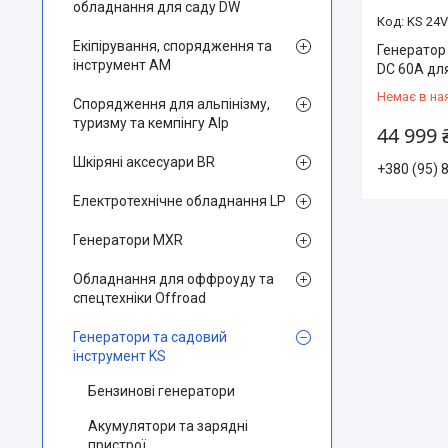
обладнання для саду DW
KS 24
Екіпірування, спорядження та
Генератор 
інструмент AM
DC 60А дл
Немає в на
Спорядження для альпінізму,
туризму та кемпінгу Alp
44 999 
Шкіряні аксесуари BR
+380 (95) 
Електротехнічне обладнання LP
Генератори MXR
Обладнання для оффроуду та
спецтехніки Offroad
Генератори та садовий
інструмент KS
Бензинові генератори
Акумулятори та зарядні
пристрої