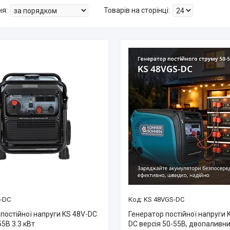
V-DC
KS 48VGS-DC
постійної напруги KS 48V-DC
Генератор постійної напруги 
55В 3.3 кВт
DC версія 50-55В, двопаливний