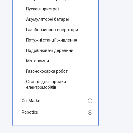
Пускові пристрої
Aкумуляторні батареї
Газобензинові генератори
Потужні станції живлення
Подрібнювачі деревини
Мотопомпи
Газонокосарка робот
Станції для зарядки
електромобілів
GrillMarket
Robotics