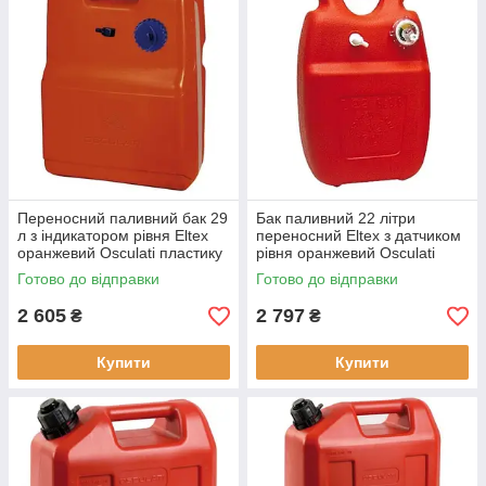
Переносний паливний бак 29
Бак паливний 22 літри
л з індикатором рівня Eltex
переносний Eltex з датчиком
оранжевий Osculati пластику
рівня оранжевий Osculati
вага 2.5 кг
RINA CE для човна
Готово до відправки
Готово до відправки
бензостійкий пластик
2 605
2 797
₴
₴
Купити
Купити