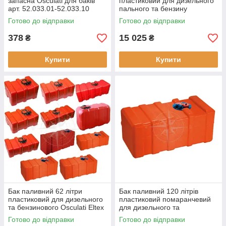
запасна Osculati для баків
пластиковий для дизельного
арт. 52.033.01-52.033.10
пального та бензину
Італія нова сумісна з люком
OSCULATI оранжевий CE
Готово до відправки
Готово до відправки
52.740.00
об'єм 140 л
378
15 025
₴
₴
Купити
Купити
Бак паливний 62 літри
Бак паливний 120 літрів
пластиковий для дизельного
пластиковий помаранчевий
та бензинового Osculati Eltex
для дизельного та
оранжевий з люком вентилем
бензинового Osculati CAN-SB
Готово до відправки
Готово до відправки
Eltex об'єм 120 л