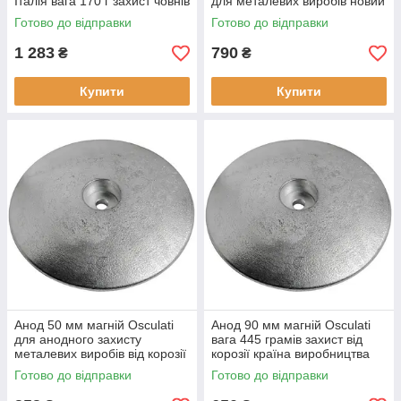
Італія вага 170 г захист човнів
для металевих виробів новий
новий
захист човни захист транцем
Готово до відправки
Готово до відправки
1 283
790
₴
₴
Купити
Купити
Анод 50 мм магній Osculati
Анод 90 мм магній Osculati
для анодного захисту
вага 445 грамів захист від
металевих виробів від корозії
корозії країна виробництва
Італія діаметр 50 мм вага 100
Італія
Готово до відправки
Готово до відправки
г