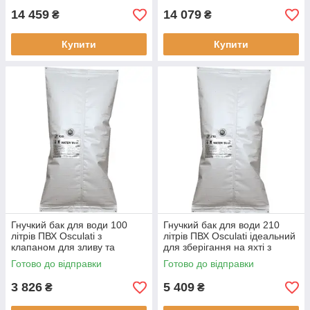
14 459
14 079
₴
₴
Купити
Купити
Гнучкий бак для води 100
Гнучкий бак для води 210
літрів ПВХ Osculati з
літрів ПВХ Osculati ідеальний
клапаном для зливу та
для зберігання на яхті з
заливки повітря Італія новий
клапаном для зливу та
Готово до відправки
Готово до відправки
тип клапана
заливки повітря новий
3 826
5 409
₴
₴