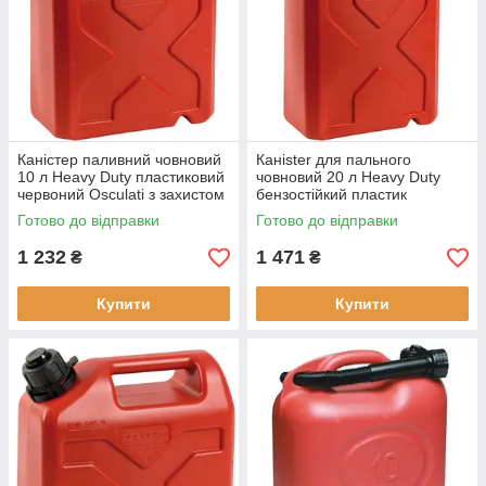
Каністер паливний човновий
Канister для пального
10 л Heavy Duty пластиковий
човновий 20 л Heavy Duty
червоний Osculati з захистом
бензостійкий пластик
від дітей та запорною
червоний Osculati новий
Готово до відправки
Готово до відправки
засувкою
1 232
1 471
₴
₴
Купити
Купити