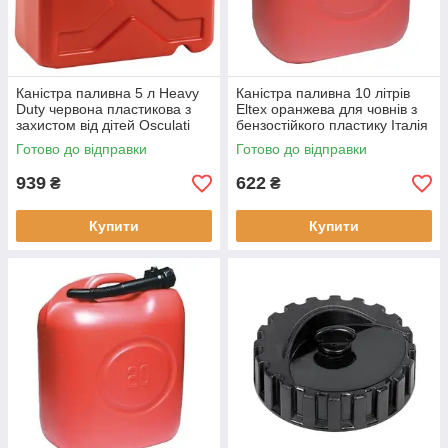
Каністра паливна 5 л Heavy
Каністра паливна 10 літрів
Duty червона пластикова з
Eltex оранжева для човнів з
захистом від дітей Osculati
бензостійкого пластику Італія
бензостійка нова
нова
Готово до відправки
Готово до відправки
939
622
₴
₴
Купити
Купити