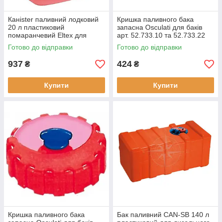
Канister паливний лодковий
Кришка паливного бака
20 л пластиковий
запасна Osculati для баків
помаранчевий Eltex для
арт. 52.733.10 та 52.733.22
пального Італія. Бензостійкий
нове Італія новий стан
Готово до відправки
Готово до відправки
пластик
бортова ручка
937
424
₴
₴
Купити
Купити
Кришка паливного бака
Бак паливний CAN-SB 140 л