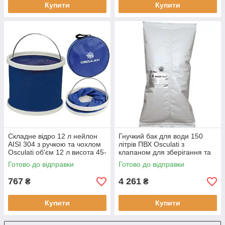
Купити
Купити
Складне відро 12 л нейлон
Гнучкий бак для води 150
AISI 304 з ручкою та чохлом
літрів ПВХ Osculati з
Osculati об'єм 12 л висота 45-
клапаном для зберігання та
330 мм діаметр 240 мм
на борту яхти Італія легкий та
Готово до відправки
Готово до відправки
міцний
767
4 261
₴
₴
Купити
Купити