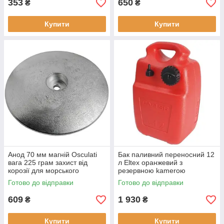
353
650
₴
₴
Купити
Купити
Анод 70 мм магній Osculati
Бак паливний переносний 12
вага 225 грам захист від
л Eltex оранжевий з
корозії для морського
резервною kamerою
середовища
сертифікація RINA для човнів
Готово до відправки
Готово до відправки
бензостійкий пластик
609
1 930
₴
₴
Купити
Купити