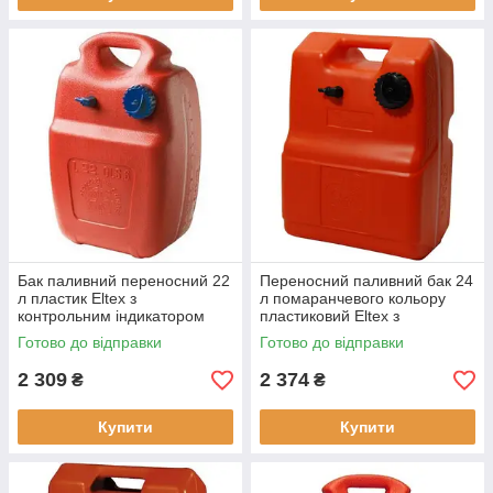
Бак паливний переносний 22
Переносний паливний бак 24
л пластик Eltex з
л помаранчевого кольору
контрольним індикатором
пластиковий Eltex з
рівня RINA CE оранжевий
резервною та
Готово до відправки
Готово до відправки
Osculati вага 2 кг
розширювальною камерами
RINA CE 2.1 кг
2 309
2 374
₴
₴
Купити
Купити