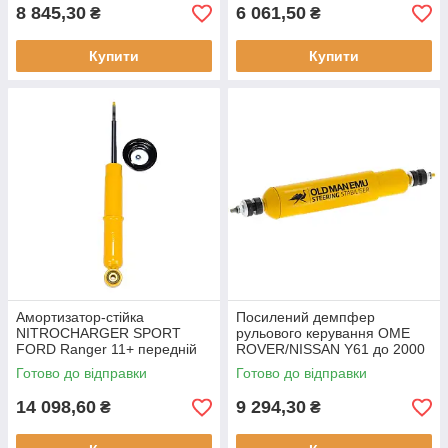
8 845,30
6 061,50
₴
₴
Купити
Купити
Амортизатор-стійка
Посилений демпфер
NITROCHARGER SPORT
рульового керування OME
FORD Ranger 11+ передній
ROVER/NISSAN Y61 до 2000
90019 для позашляховиків
р., OME SD11
Готово до відправки
Готово до відправки
14 098,60
9 294,30
₴
₴