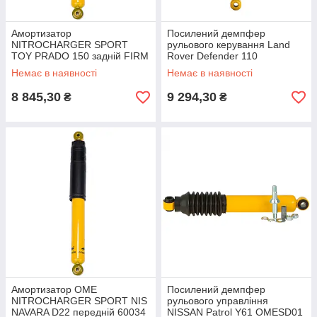
Амортизатор
Посилений демпфер
NITROCHARGER SPORT
рульового керування Land
TOY PRADO 150 задній FIRM
Rover Defender 110
60081 для позашляховиків
OMESD32
Немає в наявності
Немає в наявності
8 845,30
9 294,30
₴
₴
Амортизатор OME
Посилений демпфер
NITROCHARGER SPORT NIS
рульового управління
NAVARA D22 передній 60034
NISSAN Patrol Y61 OMESD01