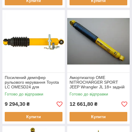
Купити
Купити
Посилений демпфер
Амортизатор OME
рульового керування Toyota
NITROCHARGER SPORT
LC OMESD24 для
JEEP Wrangler JL 18+ задній
покращення керованості
60151 для позашляховиків
Готово до відправки
Готово до відправки
9 294,30
12 661,80
₴
₴
Купити
Купити