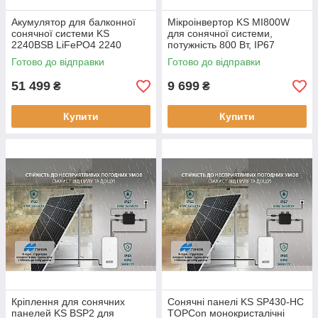
Акумулятор для балконної
Мікроінвертор KS MI800W
сонячної системи KS
для сонячної системи,
2240BSB LiFePO4 2240
потужність 800 Вт, IP67
Вт·год
Готово до відправки
Готово до відправки
51 499
9 699
₴
₴
Купити
Купити
Кріплення для сонячних
Сонячні панелі KS SP430-HC
панелей KS BSP2 для
TOPCon монокристалічні